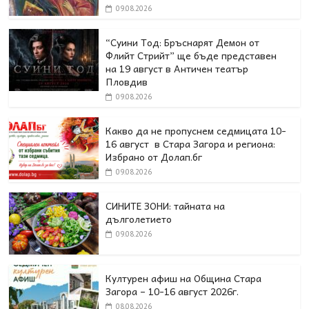
09.08.2026
“Суини Тод: Бръснарят Демон от
Флийт Стрийт” ще бъде представен
на 19 август в Античен театър
Пловдив
09.08.2026
Какво да не пропуснем седмицата 10-
16 август в Стара Загора и региона:
Избрано от Долап.бг
09.08.2026
СИНИТЕ ЗОНИ: тайната на
дълголетието
09.08.2026
Културен афиш на Община Стара
Загора – 10-16 август 2026г.
08.08.2026