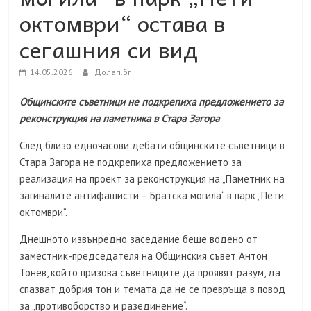
октомври“ остава в
сегашния си вид
14.05.2026
Долап.бг
Общинските съветници не подкрепиха предложението за
реконструкция на паметника в Стара Загора
След близо едночасови дебати общинските съветници в
Стара Загора не подкрепиха предложението за
реализация на проект за реконструкция на „Паметник на
загиналите антифашисти – Братска могила“ в парк „Пети
октомври“.
Днешното извънредно заседание беше водено от
заместник-председателя на Общинския съвет Антон
Тонев, който призова съветниците да проявят разум, да
спазват добрия тон и темата да не се превръща в повод
за „противоборство и разединение“.