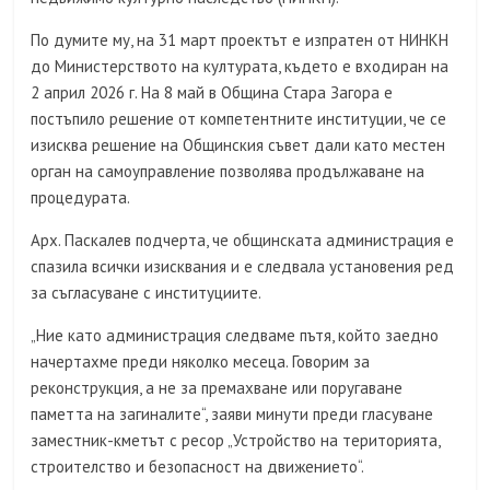
По думите му, на 31 март проектът е изпратен от НИНКН
до Министерството на културата, където е входиран на
2 април 2026 г. На 8 май в Община Стара Загора е
постъпило решение от компетентните институции, че се
изисква решение на Общинския съвет дали като местен
орган на самоуправление позволява продължаване на
процедурата.
Арх. Паскалев подчерта, че общинската администрация е
спазила всички изисквания и е следвала установения ред
за съгласуване с институциите.
„Ние като администрация следваме пътя, който заедно
начертахме преди няколко месеца. Говорим за
реконструкция, а не за премахване или поругаване
паметта на загиналите“, заяви минути преди гласуване
заместник-кметът с ресор „Устройство на територията,
строителство и безопасност на движението“.