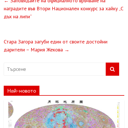
←
Заповядайте на официалното връчване на
наградите във Втори Национален конкурс за хайку „С
дъх на липи“
Стара Загора загуби един от своите достойни
дарители – Мария Жекова
→
Най-новото