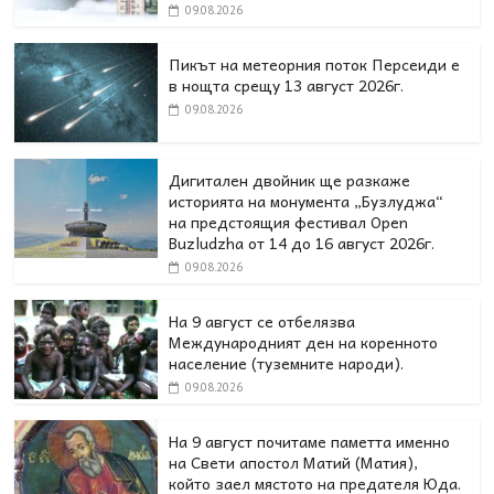
09.08.2026
Пикът на метеорния поток Персеиди е
в нощта срещу 13 август 2026г.
09.08.2026
Дигитален двойник ще разкаже
историята на монумента „Бузлуджа“
на предстоящия фестивал Open
Buzludzha от 14 до 16 август 2026г.
09.08.2026
На 9 август се отбелязва
Международният ден на коренното
население (туземните народи).
09.08.2026
На 9 август почитаме паметта именно
на Свети апостол Матий (Матия),
който заел мястото на предателя Юда.