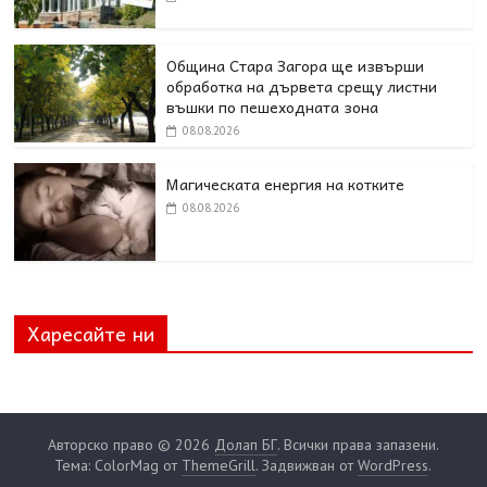
Община Стара Загора ще извърши
обработка на дървета срещу листни
въшки по пешеходната зона
08.08.2026
Магическата енергия на котките
08.08.2026
Харесайте ни
Авторско право © 2026
Долап БГ
. Всички права запазени.
Тема: ColorMag от
ThemeGrill
. Задвижван от
WordPress
.