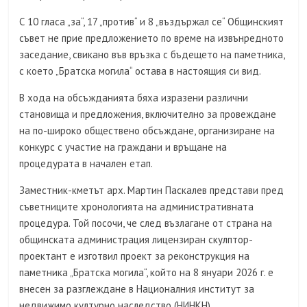
С 10 гласа „за“, 17 „против“ и 8 „въздържал се“ Общинският
съвет не прие предложението по време на извънредното
заседание, свикано във връзка с бъдещето на паметника,
с което „Братска могила“ остава в настоящия си вид.
В хода на обсъжданията бяха изразени различни
становища и предложения, включително за провеждане
на по-широко обществено обсъждане, организиране на
конкурс с участие на граждани и връщане на
процедурата в начален етап.
Заместник-кметът арх. Мартин Паскалев представи пред
съветниците хронологията на административната
процедура. Той посочи, че след възлагане от страна на
общинската администрация лицензиран скулптор-
проектант е изготвил проект за реконструкция на
паметника „Братска могила“, който на 8 януари 2026 г. е
внесен за разглеждане в Националния институт за
недвижимо културно наследство (НИНКН).