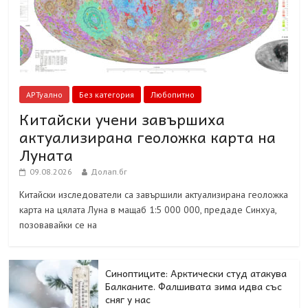
АРТуално
Без категория
Любопитно
Китайски учени завършиха
актуализирана геоложка карта на
Луната
09.08.2026
Долап.бг
Китайски изследователи са завършили актуализирана геоложка
карта на цялата Луна в мащаб 1:5 000 000, предаде Синхуа,
позовавайки се на
Синоптиците: Арктически студ атакува
Балканите. Фалшивата зима идва със
сняг у нас