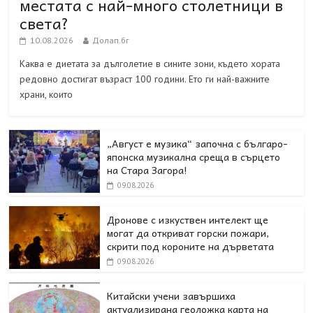
местата с най-много столетници в
света?
10.08.2026
Долап.бг
Каква е диетата за дълголетие в сините зони, където хората
редовно достигат възраст 100 години. Ето ги най-важните
храни, които
„Август е музика“ започна с българо-
японска музикална среща в сърцето
на Стара Загора!
09.08.2026
Дронове с изкуствен интелект ще
могат да откриват горски пожари,
скрити под короните на дърветата
09.08.2026
Китайски учени завършиха
актуализирана геоложка карта на