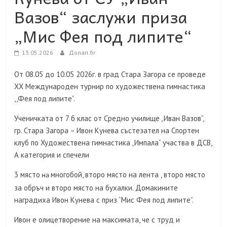
Вазов“ заслужи приза
„Мис Фея под липите“
13.05.2026
Долап.бг
От 08.05 до 10.05 2026г. в град Стара Загора се проведе
XX Международен турнир по художествена гимнастика
,,Фея под липите”.
Ученичката от 7 б клас от Средно училище „Иван Вазов“,
гр. Стара Загора – Ивон Кунева състезател на Спортен
клуб по Художествена гимнастика „Импала“ участва в ДСВ,
А категория и спечели
3 място
многобой, второ място на лента , второ място
на
за обръч и второ място на бухалки. Домакините
наградиха Ивон Кунева с приз “Мис Фея под липите”.
Ивон е олицетворение на максимата, че с труд и