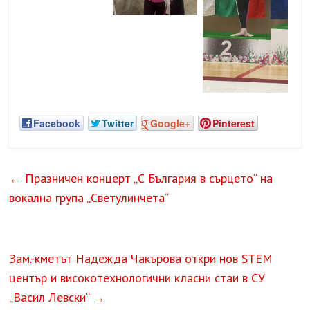
Facebook
Twitter
Google+
Pinterest
←
Празничен концерт „С България в сърцето“ на
вокална група „Светулинчета“
Зам.-кметът Надежда Чакърова откри нов STEM
център и високотехнологични класни стаи в СУ
„Васил Левски“
→