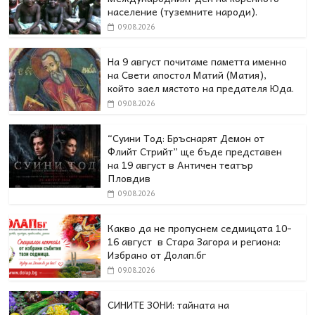
население (туземните народи).
09.08.2026
На 9 август почитаме паметта именно
на Свети апостол Матий (Матия),
който заел мястото на предателя Юда.
09.08.2026
“Суини Тод: Бръснарят Демон от
Флийт Стрийт” ще бъде представен
на 19 август в Античен театър
Пловдив
09.08.2026
Какво да не пропуснем седмицата 10-
16 август в Стара Загора и региона:
Избрано от Долап.бг
09.08.2026
СИНИТЕ ЗОНИ: тайната на