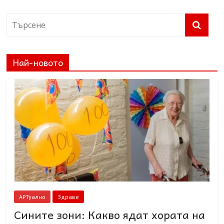
Най-новото
АРТуално
Здраве
Сините зони: Какво ядат хората на