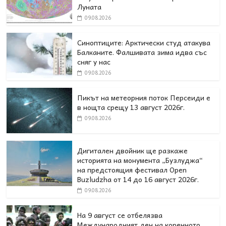
Луната
09.08.2026
Синоптиците: Арктически студ атакува
Балканите. Фалшивата зима идва със
сняг у нас
09.08.2026
Пикът на метеорния поток Персеиди е
в нощта срещу 13 август 2026г.
09.08.2026
Дигитален двойник ще разкаже
историята на монумента „Бузлуджа“
на предстоящия фестивал Open
Buzludzha от 14 до 16 август 2026г.
09.08.2026
На 9 август се отбелязва
Международният ден на коренното