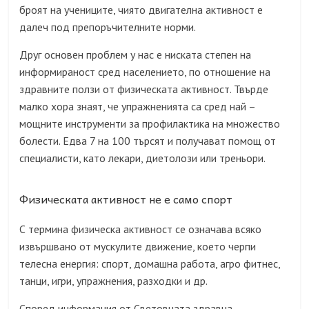
броят на учениците, чиято двигателна активност е
далеч под препоръчителните норми.
Друг основен проблем у нас е ниската степен на
информираност сред населението, по отношение на
здравните ползи от физическата активност. Твърде
малко хора знаят, че упражненията са сред най –
мощните инструменти за профилактика на множество
болести. Едва 7 на 100 търсят и получават помощ от
специалисти, като лекари, диетолози или треньори.
Физическата активност не е само спорт
С термина физическа активност се означава всяко
извършвано от мускулите движение, което черпи
телесна енергия: спорт, домашна работа, агро фитнес,
танци, игри, упражнения, разходки и др.
Според информация от Световната здравна