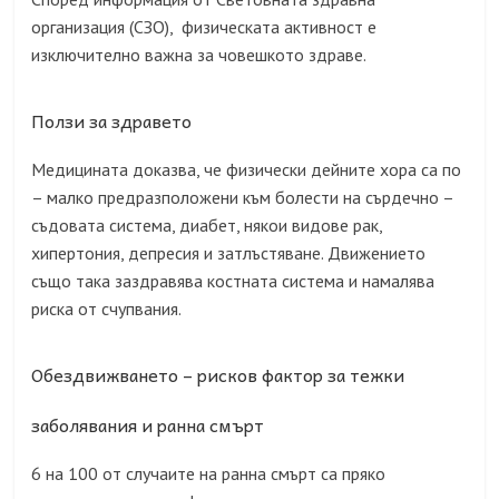
организация (СЗО), физическата активност е
изключително важна за човешкото здраве.
Ползи за здравето
Медицината доказва, че физически дейните хора са по
– малко предразположени към болести на сърдечно –
съдовата система, диабет, някои видове рак,
хипертония, депресия и затлъстяване. Движението
също така заздравява костната система и намалява
риска от счупвания.
Обездвижването – рисков фактор за тежки
заболявания и ранна смърт
6 на 100 от случаите на ранна смърт са пряко