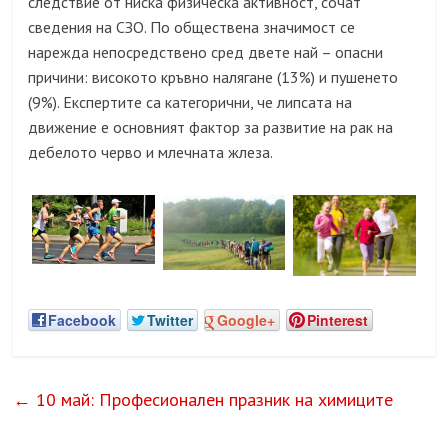
следствие от ниска физическа активност, сочат
сведения на СЗО. По обществена значимост се
нарежда непосредствено сред двете най – опасни
причини: високото кръвно налягане (13%) и пушенето
(9%). Експертите са категорични, че липсата на
движение е основният фактор за развитие на рак на
дебелото черво и млечната жлеза.
Facebook
Twitter
Google+
Pinterest
←
10 май: Професионален празник на химиците