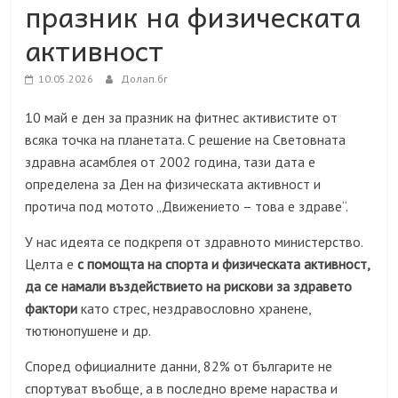
празник на физическата
активност
10.05.2026
Долап.бг
10 май е ден за празник на фитнес активистите от
всяка точка на планетата. С решение на Световната
здравна асамблея от 2002 година, тази дата е
определена за Ден на физическата активност и
протича под мотото „Движението – това е здраве“.
У нас идеята се подкрепя от здравното министерство.
Целта е
с помощта на спорта и физическата активност,
да се намали въздействието на рискови за здравето
фактори
като стрес, нездравословно хранене,
тютюнопушене и др.
Според официалните данни, 82% от българите не
спортуват въобще, а в последно време нараства и