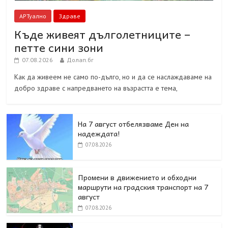
АРТуално
Здраве
Къде живеят дълголетниците –
петте сини зони
07.08.2026
Долап.бг
Как да живеем не само по-дълго, но и да се наслаждаваме на
добро здраве с напредването на възрастта е тема,
На 7 август отбелязваме Ден на
надеждата!
07.08.2026
Промени в движението и обходни
маршрути на градския транспорт на 7
август
07.08.2026