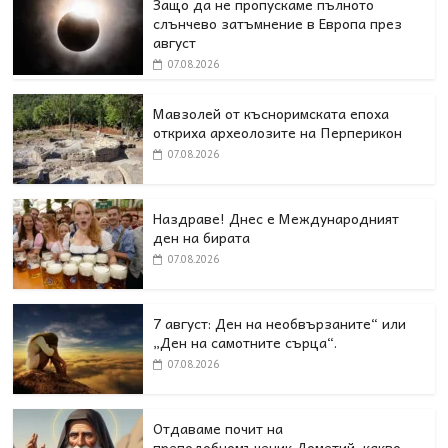
Защо да не пропускаме пълното
слънчево затъмнение в Европа през
август
07.08.2026
Мавзолей от късноримската епоха
откриха археолозите на Перперикон
07.08.2026
Наздраве! Днес е Международният
ден на бирата
07.08.2026
7 август: Ден на необвързаните“ или
„Ден на самотните сърца“.
07.08.2026
Отдаваме почит на
преподобномъченик Дометий, какво