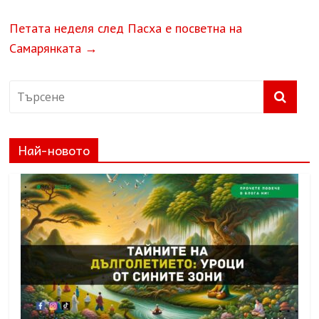
Петата неделя след Пасха е посветна на
Самарянката
→
Най-новото