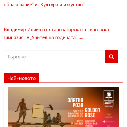
образование“ и „Култура и изкуство“
Владимир Илиев от старозагорската Търговска
гимназия“ е „Учител на годината“
→
Най-новото