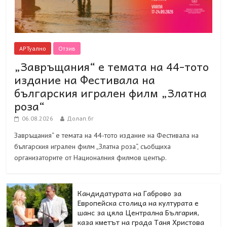
АРТуално
Отзив
„Завръщания“ е темата на 44-тото
издание на Фестивала на
българския игрален филм „Златна
роза“
06.08.2026
Долап.бг
Завръщания“ е темата на 44-тото издание на Фестивала на
българския игрален филм „Златна роза“, съобщиха
организаторите от Националния филмов център.
Кандидатурата на Габрово за
Европейска столица на културата е
шанс за цяла Централна България,
каза кметът на града Таня Христова