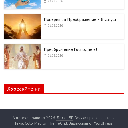
06.08.2026
Поверия за Преображение – 6 август
06.08.2026
Преображение Господне е!
06.08.2026
Харесайте ни
Авторско право © 2026
Долап БГ
. Всички права запазени.
Тема: ColorMag от
ThemeGrill
. Задвижван от
WordPress
.