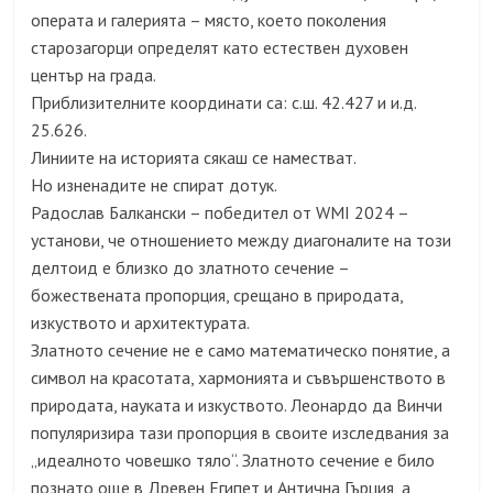
операта и галерията – място, което поколения
старозагорци определят като естествен духовен
център на града.
Приблизителните координати са: с.ш. 42.427 и и.д.
25.626.
Линиите на историята сякаш се наместват.
Но изненадите не спират дотук.
Радослав Балкански – победител от WMI 2024 –
установи, че отношението между диагоналите на този
делтоид е близко до златното сечение –
божествената пропорция, срещано в природата,
изкуството и архитектурата.
Златното сечение не е само математическо понятие, а
символ на красотата, хармонията и съвършенството в
природата, науката и изкуството. Леонардо да Винчи
популяризира тази пропорция в своите изследвания за
„идеалното човешко тяло“. Златното сечение е било
познато още в Древен Египет и Антична Гърция, а