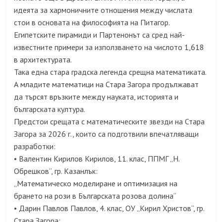
идеята за хармоничните отношения между числата
стои в основата на философията на Питагор.
Египетските пирамиди и Партенонът са сред най-
известните примери за използването на числото 1,618
в архитектурата.
Така една стара градска легенда срещна математиката.
А младите математици на Стара Загора продължават
да търсят връзките между науката, историята и
българската култура.
Предстои срещата с математическите звезди на Стара
Загора за 2026 г., които са подготвили впечатляващи
разработки:
• Валентин Кирилов Кирилов, 11. клас, ППМГ „Н.
Обрешков“, гр. Казанлък:
„Математическо моделиране и оптимизация на
брането на рози в Българската розова долина“
• Дарин Павлов Павлов, 4. клас, ОУ „Кирил Христов“, гр.
Стара Загора: