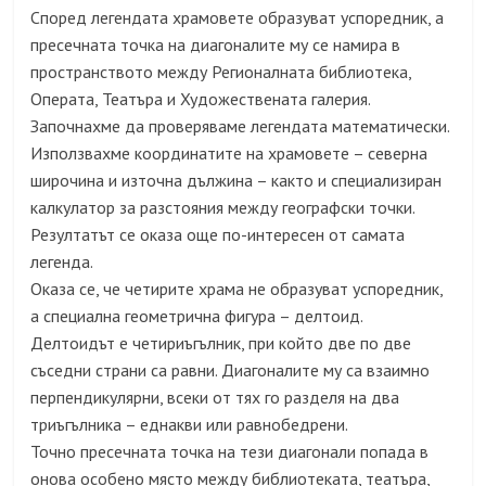
Според легендата храмовете образуват успоредник, а
пресечната точка на диагоналите му се намира в
пространството между Регионалната библиотека,
Операта, Театъра и Художествената галерия.
Започнахме да проверяваме легендата математически.
Използвахме координатите на храмовете – северна
широчина и източна дължина – както и специализиран
калкулатор за разстояния между географски точки.
Резултатът се оказа още по-интересен от самата
легенда.
Оказа се, че четирите храма не образуват успоредник,
а специална геометрична фигура – делтоид.
Делтоидът е четириъгълник, при който две по две
съседни страни са равни. Диагоналите му са взаимно
перпендикулярни, всеки от тях го разделя на два
триъгълника – еднакви или равнобедрени.
Точно пресечната точка на тези диагонали попада в
онова особено място между библиотеката, театъра,