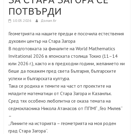
ПОТВЪРДИ
10.05.2026
Долап.бг
Геометрията на нашите предци е посочила естествения
духовен център на Стара Загора
В подготовката за финалите на World Mathematics
Invitational 2026 в японската столица Токио (11–14
юли 2026 г.), както и в предходни години, желанието ни
беше да покажем пред света България, българските
успехи и българската култура.
Така се родиха и темите на част от проектите на
младите математици от Стара Загора и Казанлък.
Сред тях особено любопитна се оказа темата на
седмокласника Никола Атанасов от ППМГ „Гео Милев“
–
„Линиите на историята – геометрията на моя роден
град Стара Загора“.