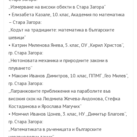
„Измерване на високи обекти в Стара Загора“
• Елизабета Казале, 10. клас, Академия по математика
– Стара Загора:
„Кодът на традициите: математика в българските
шевици“
• Катрин Миленова Янева, 5. клас, ОУ „Кирил Христов“,
гр. Стара Загора:
„Нютоновата механика и природните закони в
плуването“
• Максим Иванов Димитров, 10. клас, ППМГ „Гео Милев“,
гр. Стара Загора:
„Лагранжовите приближения на параболите във
високия скок на Людмила Жечева-Андонова, Стефка
Костадинова и Ярослава Магучих“
• Момчил Иванов Цонев, 3. клас, НУ „Димитър Благоев“,
гр. Стара Загора:
„Математиката в ръченицата и българските
неравноделни танци“