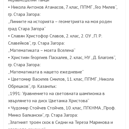
• Никола Антонов Атанасов, 7. клас, ППМГ „Гео Милев“,
гр. Стара Загора:
„Линиите на историята – геометрията на моя роден
град Стара Загора“
• Славян Христофор Славов, 2. клас, 2. ОУ „П. Р.
Славейков“, гр. Стара Загора:
„Математиката – моята Вселена“
• Християн Георгиев Паскалев, 2. клас, НУ „Д. Благоев“,
гр. Стара Загора:
„Математиката в нашето ежедневие“
• Цветомир Василев Смилов, 11. клас, ППМГ „Никола
Обрешков“, гр. Казанлък:
„1991: Уравнението на световната шампионка в
хвърлянето на диск Цветанка Христова“
• Чудомир Стойчев Стойчев, 10. клас, ПГКНМА „Проф.
Минко Балкански“, гр. Стара Загора:
„Златният троен скок в Сидни на Тереза Маринова и