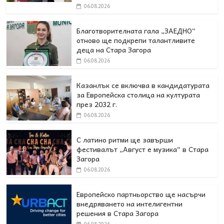
06.08.2026
Благотворителната гала „ЗАЕДНО“
отново ще подкрепи талантливите
деца на Стара Загора
06.08.2026
Казанлък се включва в кандидатурата
за Европейска столица на културата
през 2032 г.
06.08.2026
С латино ритми ще завърши
фестивалът „Август е музика“ в Стара
Загора
06.08.2026
Европейско партньорство ще насърчи
внедряването на интелигентни
решения в Стара Загора
06.08.2026