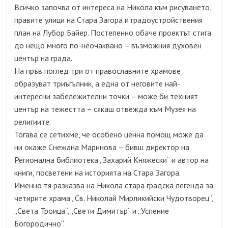
Всичко започва от интереса на Никола към рисуването,
правите улици на Стара Загора и градоустройствения
план на Лубор Байер. Постепенно обаче проектът стига
до нещо много по-неочаквано – възможния духовен
център на града.
На пръв поглед три от православните храмове
образуват триъгълник, а една от неговите най-
интересни забележителни точки – може би техният
център на тежестта – сякаш отвежда към Музея на
религиите.
Тогава се сетихме, че особено ценна помощ може да
ни окаже Снежана Маринова – бивш директор на
Регионална библиотека „Захарий Княжески“ и автор на
книги, посветени на историята на Стара Загора.
Именно тя разказва на Никола стара градска легенда за
четирите храма „Св. Николай Мирликийски Чудотворец“,
„Света Троица“, „Свети Димитър“ и „Успение
Богородично“.