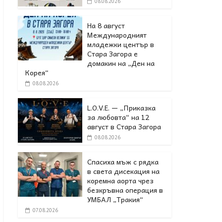
08.08.2026
На 8 август
Международният
младежки център в
Стара Загора е
домакин на „Ден на
Корея“
08.08.2026
L.O.V.E. — „Приказка
за любовта“ на 12
август в Стара Загора
08.08.2026
Спасиха мъж с рядка
в света дисекация на
коремна аорта чрез
безкръвна операция в
УМБАЛ „Тракия“
07.08.2026