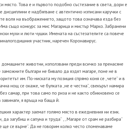
и място. Това е и първото подобно състезание в света, дори е
 дисциплини е надбягване с автентично изписани каручки с
вайте воля на въображението, защото това означава езда без
. Има също конкурс за мис Магарица и мистър Марко. Забранени
онски мухи и люти чушки. Имената на състезателите са повече
миналогодишния участник, наречен Коронавирус.
ед домашните животни, използвани преди всичко за пренасяне
че заможните българи не бивало да яздят магаре, поне не в
торитетът им. По-ниската му позиция спрямо коня се „чете“ и в
ачна нощ се окаже, че булката „не е честна“, свекърът намира
 без самар, при това само по риза и не както обикновено се
а завинаги, я връща на баща ѝ.
ешкия характер заемат голямо място в ежедневния ни език.
, да загубиш и сапуна и труда“ , „Магаре от срам не разбира“
е ще се върне“. Да не говорим колко често споменаваме