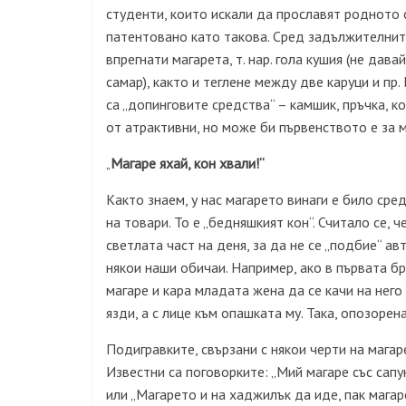
студенти, които искали да прославят родното с
патентовано като такова. Сред задължителните
впрегнати магарета, т. нар. гола кушия (не да
самар), както и теглене между две каруци и пр
са „допинговите средства“ – камшик, пръчка, к
от атрактивни, но може би първенството е за 
Магаре яхай, кон хвали!“
„
Както знаем, у нас магарето винаги е било ср
на товари. То е „бедняшкият кон“. Считало се, 
светлата част на деня, за да не се „подбие“ ав
някои наши обичаи. Например, ако в първата бр
магаре и кара младата жена да се качи на него
язди, а с лице към опашката му. Така, опозорен
Подигравките, свързани с някои черти на магар
Известни са поговорките: „Мий магаре със сапун
или „Магарето и на хаджилък да иде, пак магар