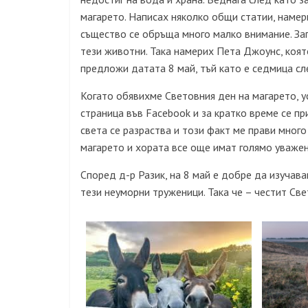
магарето. Написах няколко общи статии, наме
същество се обръща много малко внимание. Зап
тези животни. Така намерих Пета Джоунс, коят
предложи датата 8 май, тъй като е седмица сле
Когато обявихме Световния ден на магарето, у
страница във Facebook и за кратко време се п
света се разраства и този факт ме прави мног
магарето и хората все още имат голямо уважен
Според д-р Разик, на 8 май е добре да изучав
тези неуморни труженици. Така че – честит Све