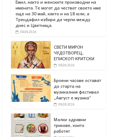
Емил, както и женските производни на
имената. Те могат да честват своето име
още на 30 май, както и на 18 юли, а
Трендафил избира да черпи между
днес и Цветница.
08.08.2026
СВЕТИ МИРОН
ЧУДОТВОРЕЦ,
ЕПИСКОП КРИТСКИ
08.08.2026
Броени часове остават
до старта на
музикалния фестивал
„Август е музика“
08.08.2026
Малки здравни
трикове, които
работят