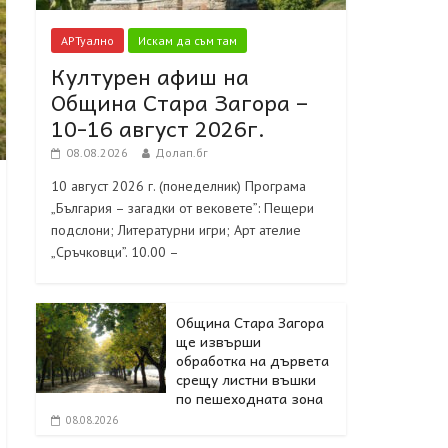
АРТуално
Искам да съм там
Културен афиш на
Община Стара Загора –
10-16 август 2026г.
08.08.2026
Долап.бг
10 август 2026 г. (понеделник) Програма
„България – загадки от вековете”: Пещери
подслони; Литературни игри; Арт ателие
„Сръчковци”. 10.00 –
Община Стара Загора
ще извърши
обработка на дървета
срещу листни въшки
по пешеходната зона
08.08.2026