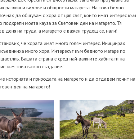
рих различни видове и общности магарета. На това бедно
очнах да общувам с хора от цял свят, които имат интерес към
о подкрепи моята кауза за Световен ден на магарето. Тя
д деня на труда, а магарето е важен трудещ се, нали!
станових, че хората имат много голям интерес. Инициирах
рисъединиха много хора. Интересът към бедното магаре по
о щастлив. Вашата страна е сред най-важните хабитати на
ие към това важно създание.“
аме историята и природата на магарето и да отдадем почит на
товен ден на магарето!