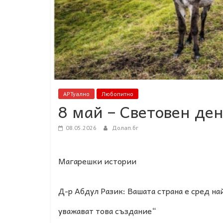
АРТуално
Любопитно
8 май – Световен де
08.05.2026
Долап.бг
Магарешки истории
Д-р Абдул Разик: Вашата страна е сред на
уважават това създание“