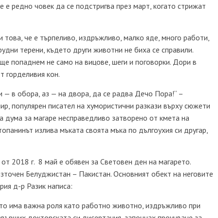
не е редно човек да се подстригва през март, когато стрижат
 това, че е търпеливо, издръжливо, малко яде, много работи,
рудни терени, където други животни не биха се справили.
ще попаднем не само на вицове, шеги и поговорки. Дори в
т горделивия кон.
 — в обора, аз — на двора, да се радва Дечо Пора!“ –
ир, популярен писател на хумористични разкази върху сюжети
ва дума за магаре несправедливо затворено от кмета на
стопанинът излива мъката своята мъка по дългоухия си другар,
от 2018 г. 8 май е обявен за Световен ден на магарето.
източен Белуджистан – Пакистан. Основният обект на неговите
рия д-р Разик написа:
ето има важна роля като работно животно, издръжливо при
завърших докторската си дисертация, започнах проучване за