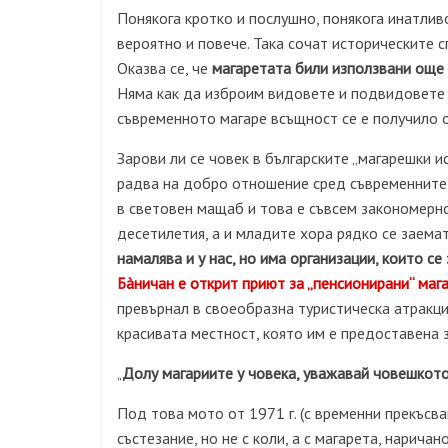
Пон
якога кротко и послушно, понякога инатлив
вероятно и повече. Така сочат историческите 
Оказва се, че
магаретата били използвани още от
Няма как да изброим видовете и подвидовете 
съвременното магаре всъщност се е получило о
Зарови ли се човек в българските „магарешки и
радва на добро отношение сред съвременните 
в световен мащаб и това е съвсем закономерно
десетилетия, а и младите хора рядко се заема
намалява и у нас, но има организации, които с
Бàничан е открит приют за „пенсионирани“ маг
превърнал в своеобразна туристическа атракци
красивата местност, която им е предоставена 
Долу магариите у човека, уважавай човешкото
„
Под това мото от 1971 г. (с временни прекъсван
състезание, но не с коли, а с магарета, наричан