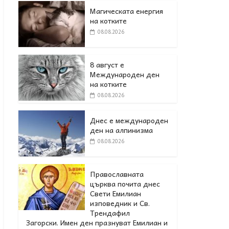
Магическата енергия
на котките
08.08.2026
8 август е
Международен ден
на котките
08.08.2026
Днес е международен
ден на алпинизма
08.08.2026
Православната
църква почита днес
Свети Емилиан
изповедник и Св.
Трендафил
Загорски. Имен ден празнуват Емилиан и