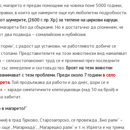
о, магарето е предан помощник на човека поне 5000 години,
справки, в които ще намерите още куп любопитни подробности.
 шумерите, (2600 г. пр. Хр.) за теглене на циркови каруци.
магарета без да сбъркаме. Но е достатъчно да споменем, че
т два подвида – сомалийския и нубийския.
стории“, с радост ще установи, че работливото добиче се
стопани. Представителите на този животински вид намаляват
 – селскостопанският труд се е променил през последните
т със земеделие и скотовъдство.
Броят на тези животни
е занимават с тези проблеми. Преди около 7 години
в село
арета
.
Той продължава да работи и до днес, дори се е
я – заради симпатичните клепоушковци (над 50 на брой) и
за хабитат.
 в магарето!“
ия) в град Гурково, Старозагорско, се провежда „Био рали“ –
о още „Магариада“, „Магарешко рали“ и т. н. Идеята е на трима