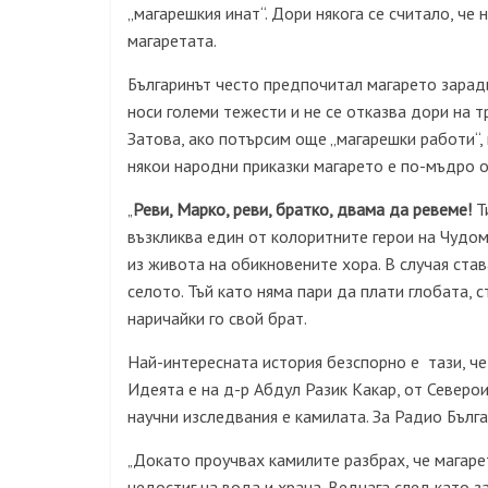
„магарешкия инат“. Дори някога се считало, че 
магаретата.
Българинът често предпочитал магарето заради
носи големи тежести и не се отказва дори на т
Затова, ако потърсим още „магарешки работи“, 
някои народни приказки магарето е по-мъдро о
Реви, Марко, реви, братко, двама да ревеме!
Ти
„
възкликва един от колоритните герои на Чудом
из живота на обикновените хора. В случая ста
селото. Тъй като няма пари да плати глобата, 
наричайки го свой брат.
Най-интересната история безспорно е тази, че 
Идеята е на д-р Абдул Разик Какар, от Северо
научни изследвания е камилата. За Радио Бълга
Докато проучвах камилите разбрах, че магар
„
недостиг на вода и храна. Веднага след като 