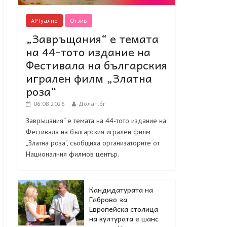
АРТуално
Отзив
„Завръщания“ е темата
на 44-тото издание на
Фестивала на българския
игрален филм „Златна
роза“
06.08.2026
Долап.бг
Завръщания“ е темата на 44-тото издание на
Фестивала на българския игрален филм
„Златна роза“, съобщиха организаторите от
Националния филмов център.
Кандидатурата на
Габрово за
Европейска столица
на културата е шанс