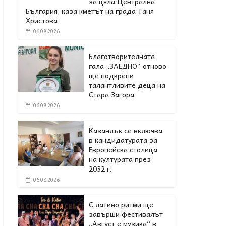
за цяла Централна
България, каза кметът на града Таня
Христова
06.08.2026
Благотворителната
гала „ЗАЕДНО“ отново
ще подкрепи
талантливите деца на
Стара Загора
06.08.2026
Казанлък се включва
в кандидатурата за
Европейска столица
на културата през
2032 г.
06.08.2026
С латино ритми ще
завърши фестивалът
„Август е музика“ в