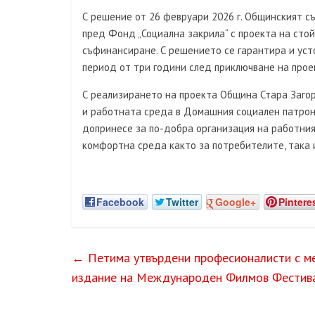
С решение от 26 февруари 2026 г. Общинският 
пред Фонд „Социална закрила“ с проекта на стойн
съфинансиране. С решението се гарантира и ус
период от три години след приключване на прое
С реализирането на проекта Община Стара Загор
и работната среда в Домашния социален патро
допринесе за по-добра организация на работния
комфортна среда както за потребителите, така и
Facebook
Twitter
Google+
Pintere
←
Петима утвърдени професионалисти с ме
издание на Международен Филмов Фестивал 