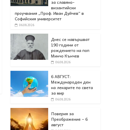
за славяно-
византийски
проучвания „Проф. Иван Дуйчев“ в
Софийския университет
06.08.2026
Днес се навършват
190 години от
рождението на поп
Минчо Кънчев
06.08.2026
6 АВГУСТ:
Международен ден
на лекарите по света
за мир
06.08.2026
I
Поверия за
Преображение – 6
август