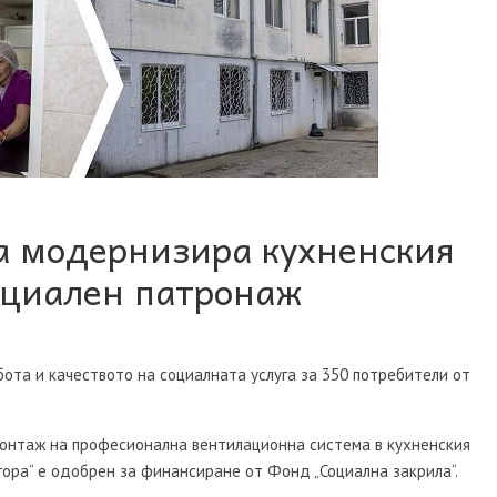
а модернизира кухненския
оциален патронаж
ота и качеството на социалната услуга за 350 потребители от
монтаж на професионална вентилационна система в кухненския
ора“ е одобрен за финансиране от Фонд „Социална закрила“.