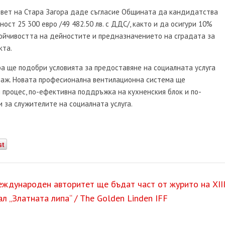
съвет на Стара Загора даде съгласие Общината да кандидатства
ост 25 300 евро /49 482.50 лв. с ДДС/, както и да осигури 10%
тойчивостта на дейностите и предназначението на сградата за
кта.
а ще подобри условията за предоставяне на социалната услуга
наж. Новата професионална вентилационна система ще
 процес, по-ефективна поддръжка на кухненския блок и по-
 за служителите на социалната услуга.
st
ждународен авторитет ще бъдат част от журито на XII
„Златната липа“ / The Golden Linden IFF