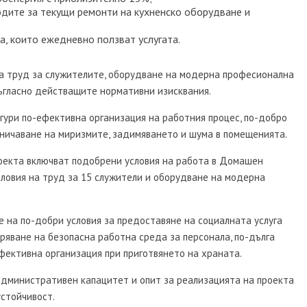
одите за текущи ремонти на кухненско оборудване и
а, които ежедневно ползват услугата.
а труд за служителите, оборудване на модерна професионална
ъгласно действащите нормативни изисквания.
гури по-ефективна организация на работния процес, по-добро
раничаване на миризмите, задимяването и шума в помещенията.
роекта включват подобрени условия на работа в Домашен
словия на труд за 15 служители и оборудване на модерна
 на по-добри условия за предоставяне на социалната услуга
ряване на безопасна работна среда за персонала, по-дълга
фективна организация при приготвянето на храната.
административен капацитет и опит за реализацията на проекта
устойчивост.