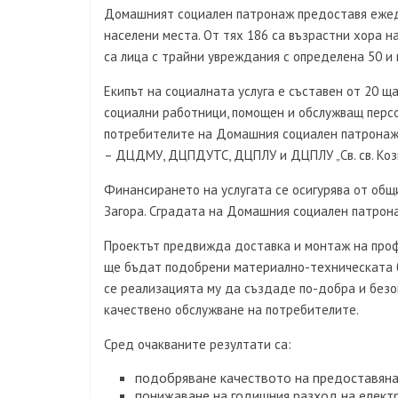
Домашният социален патронаж предоставя ежедн
населени места. От тях 186 са възрастни хора 
са лица с трайни увреждания с определена 50 и
Екипът на социалната услуга е съставен от 20 щ
социални работници, помощен и обслужващ персон
потребителите на Домашния социален патронаж, 
– ДЦДМУ, ДЦПДУТС, ДЦПЛУ и ДЦПЛУ „Св. св. Коз
Финансирането на услугата се осигурява от общ
Загора. Сградата на Домашния социален патрон
Проектът предвижда доставка и монтаж на профе
ще бъдат подобрени материално-техническата ба
се реализацията му да създаде по-добра и безо
качествено обслужване на потребителите.
Сред очакваните резултати са:
подобряване качеството на предоставянат
понижаване на годишния разход на елект