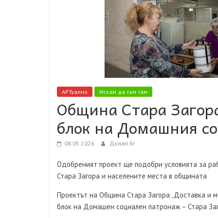
АРТуално
Искам да съм там
Община Стара Загор
блок на Домашния с
08.05.2026
Долап.бг
Одобреният проект ще подобри условията за раб
Стара Загора и населените места в общината
Проектът на Община Стара Загора „Доставка и 
блок на Домашен социален патронаж – Стара Заг