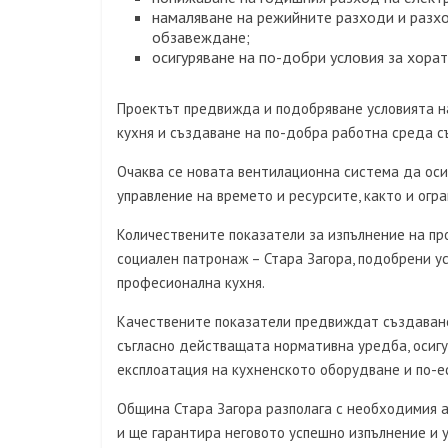
намаляване на режийните разходи и разх
обзавеждане;
осигуряване на по-добри условия за хорат
Проектът предвижда и подобряване условията н
кухня и създаване на по-добра работна среда с
Очаква се новата вентилационна система да оси
управление на времето и ресурсите, както и ог
Количествените показатели за изпълнение на п
социален патронаж – Стара Загора, подобрени у
професионална кухня.
Качествените показатели предвиждат създаване
съгласно действащата нормативна уредба, осигу
експлоатация на кухненското оборудване и по-е
Община Стара Загора разполага с необходимия 
и ще гарантира неговото успешно изпълнение и 