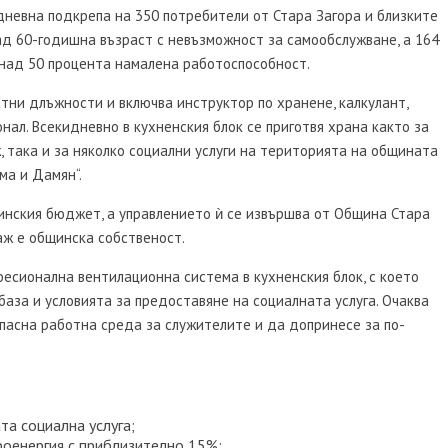
евна подкрепа на 350 потребители от Стара Загора и близките
над 60-годишна възраст с невъзможност за самообслужване, а 164
 над 50 процента намалена работоспособност.
атни длъжности и включва инструктор по хранене, калкулант,
ал. Всекидневно в кухненския блок се приготвя храна както за
така и за няколко социални услуги на територията на общината
ма и Дамян“.
инския бюджет, а управлението ѝ се извършва от Община Стара
аж е общинска собственост.
сионална вентилационна система в кухненския блок, с което
за и условията за предоставяне на социалната услуга. Очаква
пасна работна среда за служителите и да допринесе за по-
а социална услуга;
роенергия с приблизително 15%;