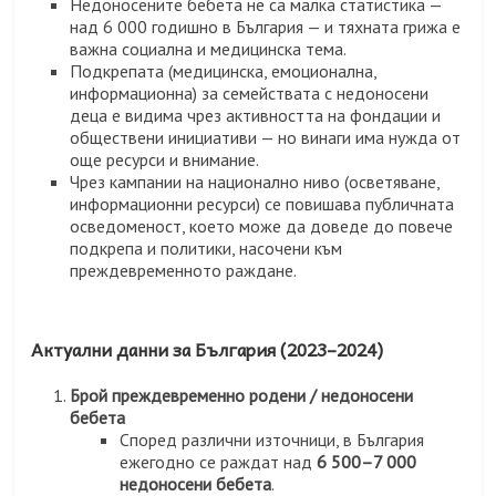
Недоносените бебета не са малка статистика —
над 6 000 годишно в България — и тяхната грижа е
важна социална и медицинска тема.
Подкрепата (медицинска, емоционална,
информационна) за семействата с недоносени
деца е видима чрез активността на фондации и
обществени инициативи — но винаги има нужда от
още ресурси и внимание.
Чрез кампании на национално ниво (осветяване,
информационни ресурси) се повишава публичната
осведоменост, което може да доведе до повече
подкрепа и политики, насочени към
преждевременното раждане.
Актуални данни за България (2023–2024)
Брой преждевременно родени / недоносени
бебета
Според различни източници, в България
ежегодно се раждат над
6 500–7 000
недоносени бебета
.