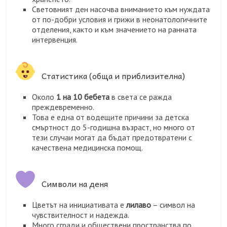
Световният ден насочва вниманието към нуждата
от по-добри условия и грижи в неонатологичните
отделения, както и към значението на ранната
интервенция.
Статистика (обща и приблизителна)
Около
1 на 10 бебета
в света се ражда
преждевременно.
Това е една от водещите причини за детска
смъртност до 5-годишна възраст, но много от
тези случаи могат да бъдат предотвратени с
качествена медицинска помощ.
Символи на деня
Цветът на инициативата е
лилаво
– символ на
чувствителност и надежда.
Много сгради и обществени пространства по