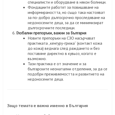
специалисти и оборудване в някои болници.
Фондациите работят за повишаване на
информираността, но също така настояват
за по-добро дългосрочно проследяване на
недоносените деца, за да се минимизират
дългосрочните последици.
Глобални препоръки, важни за България
Новите препоръки на СЗО насърчават
практиката „кенгуру-грижа“ (контакт кожа
до кожа) веднага след раждането и без
поставяне директно в кувьоз, когато е
възможно.
Тази практика е от значение и за
българските неонатални отделения, за да се
подобри преживяемостта и развитието на
недоносените деца.
Защо темата е важна именно в България