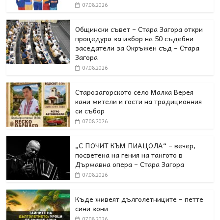
07.08.2026
Общински съвет – Стара Загора откри
процедура за избор на 50 съдебни
заседатели за Окръжен съд – Стара
Загора
07.08.2026
Старозагорското село Малка Верея
кани жители и гости на традиционния
си събор
07.08.2026
„С ПОЧИТ КЪМ ПИАЦОЛА“ – вечер,
посветена на гения на тангото в
Държавна опера – Стара Загора
07.08.2026
Къде живеят дълголетниците – петте
сини зони
07.08.2026