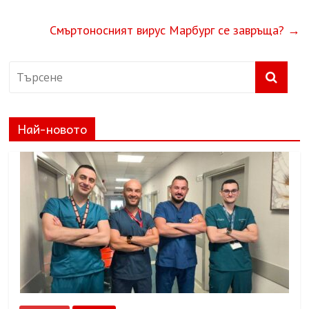
Смъртоносният вирус Марбург се завръща?
→
Най-новото