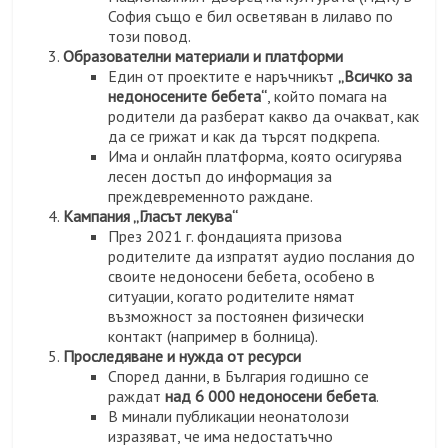
София също е бил осветяван в лилаво по
този повод.
Образователни материали и платформи
Един от проектите е наръчникът
„Всичко за
недоносените бебета“
, който помага на
родители да разберат какво да очакват, как
да се грижат и как да търсят подкрепа.
Има и онлайн платформа, която осигурява
лесен достъп до информация за
преждевременното раждане.
Кампания „Гласът лекува“
През 2021 г. фондацията призова
родителите да изпратят аудио послания до
своите недоносени бебета, особено в
ситуации, когато родителите нямат
възможност за постоянен физически
контакт (например в болница).
Проследяване и нужда от ресурси
Според данни, в България годишно се
раждат
над 6 000 недоносени бебета
.
В минали публикации неонатолози
изразяват, че има недостатъчно