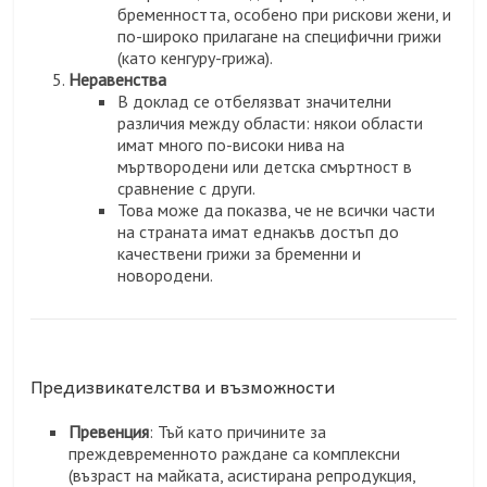
бременността, особено при рискови жени, и
по-широко прилагане на специфични грижи
(като кенгуру-грижа).
Неравенства
В доклад се отбелязват значителни
различия между области: някои области
имат много по-високи нива на
мъртвородени или детска смъртност в
сравнение с други.
Това може да показва, че не всички части
на страната имат еднакъв достъп до
качествени грижи за бременни и
новородени.
Предизвикателства и възможности
Превенция
: Тъй като причините за
преждевременното раждане са комплексни
(възраст на майката, асистирана репродукция,