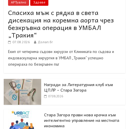
АРТуално
Здраве
Спасиха мъж с рядка в света
дисекация на коремна аорта чрез
безкръвна операция в УМБАЛ
„Тракия“
07.08.2026
Долап.бг
Екип от четирима съдови хирурзи от Клиниката по съдова и
ендоваскуларна хирургия в УМБАЛ „Тракия“ успешно
оперираха по безкръвен път
Награди за Литературния клуб към
ЦПЛР – Стара Загора
07.08.2026
Стара Загора прави нова крачка към
интелигентно управление на местната
икономика