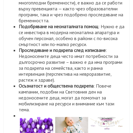
многоплодни бременности), е важно да се работи
върху превенцията — както чрез образователни
програми, така и чрез подобрено проследяване на
бременността.
Подобряване на неонаталната помощ
: Нужно е да
се инвестира в модерна неонатална апаратура и
обучен персонал, особено в райони с по-висока
смъртност или по-малко ресурси.
Проследяване и подкрепа след изписване
:
Недоносените деца често имат потребности за
дългосрочно развитие – важно е да има програми
за подкрепа на семейства, както и ранна
интервенция (перспектива на невроразвитие,
растеж и здраве).
Осъзнатост и обществена подкрепа
: Повече
кампании, подобни на Световния ден на
недоносените деца, могат да помогнат за
мобилизиране на ресурси и внимание към тази
тема.