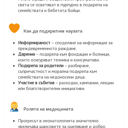
света се осветяват в пурпурно в подкрепа на
семействата и бебетата бойци.
Как да подкрепим каузата
Информираност
– споделяне на информация за
преждевременното раждане.
Дарения
– подкрепа към фондации и болници,
които осигуряват техника и консумативи.
Подкрепа за родители
– разбиране,
съпричастност и морална подкрепа към
семействата на недоносени деца.
Участие в събития
– разходки, кампании, лекции
или благотворителни инициативи.
Ролята на медицината
Прогресът в неонатологията значително
увеличава шансовете за оцеляване и добро