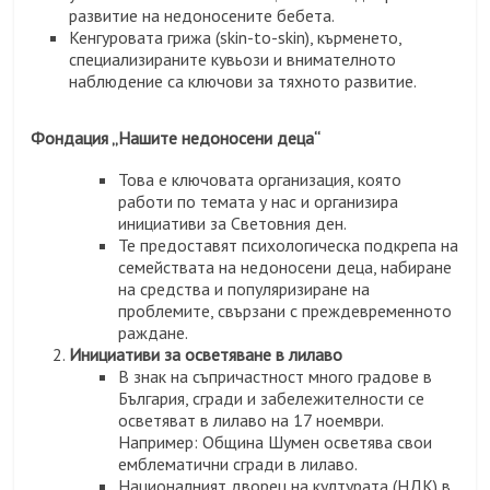
развитие на недоносените бебета.
Кенгуровата грижа (skin-to-skin), кърменето,
специализираните кувьози и внимателното
наблюдение са ключови за тяхното развитие.
Фондация „Нашите недоносени деца“
Това е ключовата организация, която
работи по темата у нас и организира
инициативи за Световния ден.
Те предоставят психологическа подкрепа на
семействата на недоносени деца, набиране
на средства и популяризиране на
проблемите, свързани с преждевременното
раждане.
Инициативи за осветяване в лилаво
В знак на съпричастност много градове в
България, сгради и забележителности се
осветяват в лилаво на 17 ноември.
Например: Община Шумен осветява свои
емблематични сгради в лилаво.
Националният дворец на културата (НДК) в