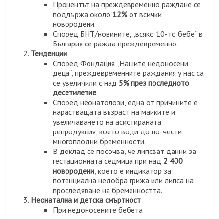
Процентът на преждевременно раждане се
поддържа около
12%
от всички
новородени.
Според БНТ/новините, „всяко 10-то бебе“ в
България се ражда преждевременно.
Тенденции
Според Фондация „Нашите недоносени
деца“, преждевременните раждания у нас са
се увеличили с над
5% през последното
десетилетие
.
Според неонатолози, една от причините е
нарастващата възраст на майките и
увеличаването на асистираната
репродукция, което води до по-чести
многоплодни бременности.
В доклад се посочва, че липсват данни за
гестационната седмица при над
2 400
новородени
, което е индикатор за
потенциална недобра грижа или липса на
проследяване на бременността.
Неонатална и детска смъртност
При недоносените бебета