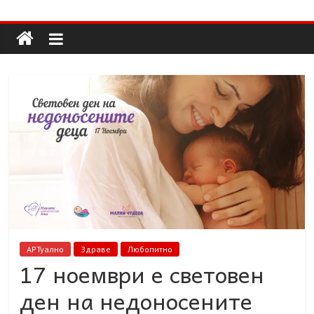
Долап
Skip
to
content
БГ
култура|
изкуство|
пътешествия|
мода|
събития|
кухня|
реклама|
минало|
АРТуално
Здраве
Любопитно
17 ноември е световен
ден на недоносените