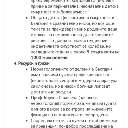
преждевременните раждания са „водеща
причина за перинатална, неонатална детска
смъртност и заболеваемост.“
Общата детска (инфантилна) смъртност в
България е сравнително ниска, но все още
темата за преждевременно родените деца
е важна за намаляване на дългосрочните
рискове. По данни от макротенденции,
инфантилната смъртност се колебае, но
последните години е около
5 смъртности на
1000 живородени
.
Ресурси и грижи
Неонатологичните отделения в България
имат значими нужди: професионалисти
(неонатолози, сестри) и модерна апаратура
са ключови, но в някои болници липсват
достатъчно ресурси.
Проф. Боряна Слънчева (началник
неонатология) подчертава, че апаратурата
е много важна за контрола на жизнените
функции на недоносените новородени.
Според експерти, са нужни по-добри мерки
за превенция: по-добро проследяване на