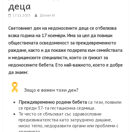
деца
17.11.2025
Долап.бг
Световният ден на недоносените деца се отбелязва
всяка година на 17 ноември. Има за цел да повиши
обществената осведоменост за преждевременното
раждане, както и да покаже подкрепа към семействата
и медицинските специалисти, които се грижат за
недоносените бебета. Ето най-важното, което е добре
да знаем:
Защо е важен този ден?
Преждевременно родени бебета
са тези, появили
се преди 37-та гестационна седмица.
Те често се сблъскват със здравословни
предизвикателства като затруднено дишане,
ниско тегло, недоразвити органи или проблеми с
храненето.