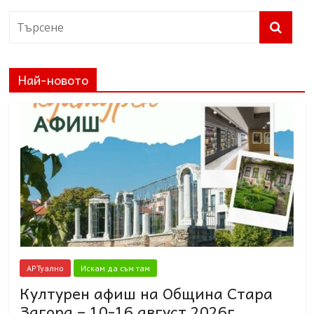
Най-новото
АРТуално
Искам да съм там
Културен афиш на Община Стара
Загора – 10-16 август 2026г.