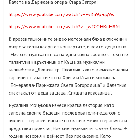
Балета на Държавна опера-Стара Загора:
https://www.youtube.com/watch?v=AvKn9p-qqWs
https://www.youtube.com/watch?v=_wfCOHKnM8M
В презентационните видео материали бяха включени и
очарователни кадри от концертите, в които децата на
„Ние сме музиканти“ са на една сцена заедно с техните
талантливи връстници от Къща за музикални
вълшебства „Дивизи“ гр. Пловдив, както и емоционални
картини от участието на Хриси и Иван в мюзикъла
„Есмералда-Парижката Света Богородица“ и балетния
спектакъл от деца за деца „Спящата красавица“.
Русалина Мочукова изнесе кратка лектория, като
запозна своите бъдещи последователи-педагози с
някои от терапевтичните похвати в музикотерапията и
представи проекта „Ние сме музиканти“ с вече близо 4
години история и дейност без прекъсване. Като