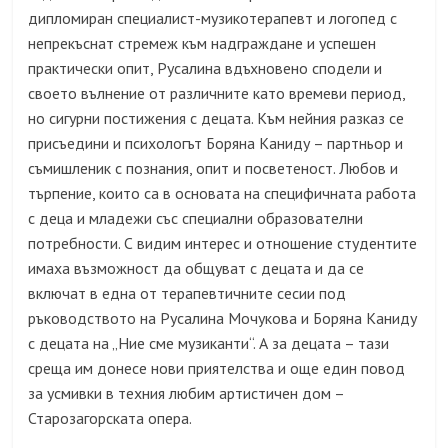
дипломиран специалист-музикотерапевт и логопед с
непрекъснат стремеж към надграждане и успешен
практически опит, Русалина вдъхновено сподели и
своето вълнение от различните като времеви период,
но сигурни постижения с децата. Към нейния разказ се
присъедини и психологът Боряна Каниду – партньор и
съмишленик с познания, опит и посветеност. Любов и
търпение, които са в основата на специфичната работа
с деца и младежи със специални образователни
потребности. С видим интерес и отношение студентите
имаха възможност да общуват с децата и да се
включат в една от терапевтичните сесии под
ръководството на Русалина Мочукова и Боряна Каниду
с децата на „Ние сме музиканти“. А за децата – тази
среща им донесе нови приятелства и още един повод
за усмивки в техния любим артистичен дом –
Старозагорската опера.