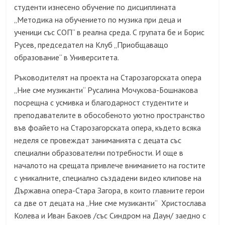
студенти изнесено обучение по дисциплината
„Методика на обучението по музика при деца и
ученици със СОП“ в реална среда. С групата бе и Борис
Русев, председател на Клуб „Приобщаващо
образование“ в Университета.
Ръководителят на проекта на Старозагорската опера
„Ние сме музиканти“ Русалина Мочукова-Бошнакова
посрещна с усмивка и благодарност студентите и
преподавателите в обособеното уютно пространство
във фоайето на Старозагорската опера, където всяка
неделя се провеждат заниманията с децата със
специални образователни потребности. И още в
началото на срещата привлече вниманието на гостите
с уникалните, специално създадени видео клипове на
Държавна опера-Стара Загора, в които главните герои
са две от децата на „Ние сме музиканти“ Христослава
Колева и Иван Бакоев /със Синдром на Даун/ заедно с