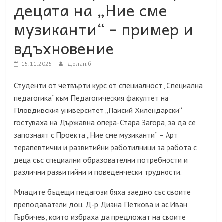
децата на „Ние сме
музиканти“ – пример и
вдъхновение
15.11.2025
Долап.бг
Студенти от четвърти курс от специалност „Специална
педагогика“ към Педагогическия факултет на
Пловдивския университет „Паисий Хилендарски“
гостуваха на Държавна опера-Стара Загора, за да се
запознаят с Проекта „Ние сме музиканти“ – Арт
терапевтични и развитийни работилници за работа с
деца със специални образователни потребности и
различни развитийни и поведенчески трудности.
Младите бъдещи педагози бяха заедно със своите
преподаватели доц. Д-р Диана Петкова и ас.Иван
Гърбичев, които избраха да предложат на своите