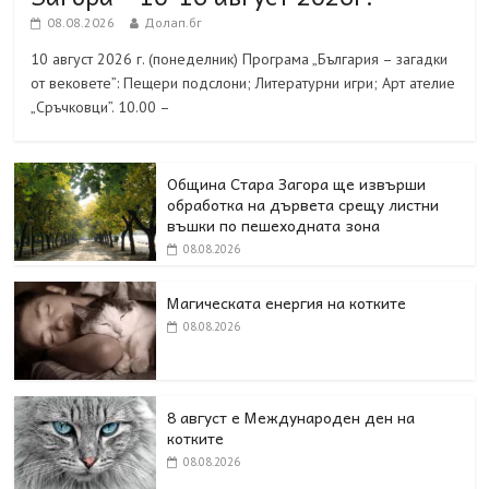
08.08.2026
Долап.бг
10 август 2026 г. (понеделник) Програма „България – загадки
от вековете”: Пещери подслони; Литературни игри; Арт ателие
„Сръчковци”. 10.00 –
Община Стара Загора ще извърши
обработка на дървета срещу листни
въшки по пешеходната зона
08.08.2026
Магическата енергия на котките
08.08.2026
8 август е Международен ден на
котките
08.08.2026