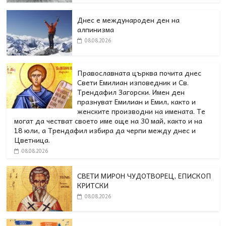
Днес е международен ден на
алпинизма
08.08.2026
Православната църква почита днес
Свети Емилиан изповедник и Св.
Трендафил Загорски. Имен ден
празнуват Емилиан и Емил, както и
женските производни на имената. Те
могат да честват своето име още на 30 май, както и на
18 юли, а Трендафил избира да черпи между днес и
Цветница.
08.08.2026
СВЕТИ МИРОН ЧУДОТВОРЕЦ, ЕПИСКОП
КРИТСКИ
08.08.2026