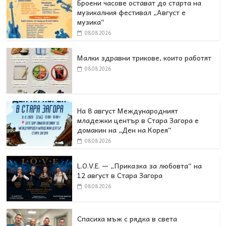
Броени часове остават до старта на
музикалния фестивал „Август е
музика“
08.08.2026
Малки здравни трикове, които работят
08.08.2026
На 8 август Международният
младежки център в Стара Загора е
домакин на „Ден на Корея“
08.08.2026
L.O.V.E. — „Приказка за любовта“ на
12 август в Стара Загора
08.08.2026
Спасиха мъж с рядка в света