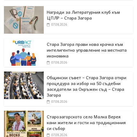
Награди за Литературния клуб към
ЦПЛР – Стара Загора
07.08.2026
Стара Загора прави нова крачка към
интелигентно управление на местната
икономика
07.08.2026
Общински съвет – Стара Загора откри
процедура за избор на 50 съдебни
заседатели за Окръжен съд – Стара
Загора
07.08.2026
Старозагорското село Малка Верея
кани жители и гости на традиционния
си събор
07.08.2026