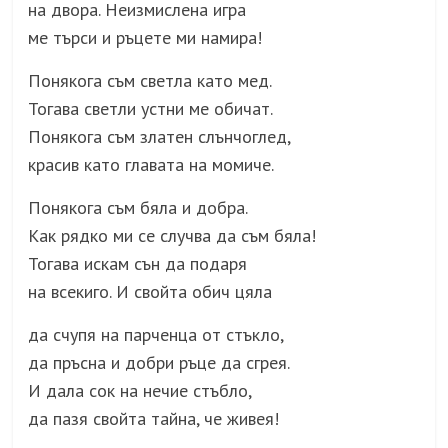
на двора. Неизмислена игра
ме търси и ръцете ми намира!
Понякога съм светла като мед.
Тогава светли устни ме обичат.
Понякога съм златен слънчоглед,
красив като главата на момиче.
Понякога съм бяла и добра.
Как рядко ми се случва да съм бяла!
Тогава искам сън да подаря
на всекиго. И свойта обич цяла
да счупя на парченца от стъкло,
да пръсна и добри ръце да сгрея.
И дала сок на нечие стъбло,
да пазя свойта тайна, че живея!