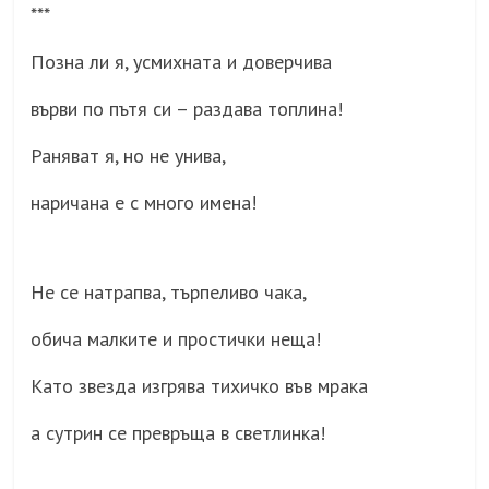
***
Позна ли я, усмихната и доверчива
върви по пътя си – раздава топлина!
Раняват я, но не унива,
наричана е с много имена!
Не се натрапва, търпеливо чака,
обича малките и простички неща!
Като звезда изгрява тихичко във мрака
а сутрин се превръща в светлинка!