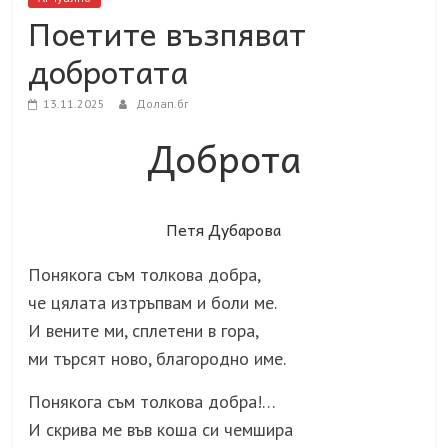
Поетите възпяват
добротата
13.11.2025
Долап.бг
Доброта
Петя Дубарова
Понякога съм толкова добра,
че цялата изтръпвам и боли ме.
И вените ми, сплетени в гора,
ми търсят ново, благородно име.
Понякога съм толкова добра!…
И скрива ме във коша си чемшира