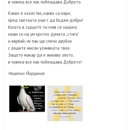
в човека все пак побеждава Доброто.
Какво е охолство, какво са пари,
пред светлата участ да бъдем добри!
Когато в сърцето ти гняв се надига,
кажи си на ум кротко думата „стига”
и вярвай, че пак ще спечи двубоя
с лошите мисли усмивката твоя.
Защото макар да е жилаво злото,
в човека все пак побеждава Доброто!
Недялко Йорданов