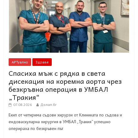
АРТуално
Здраве
Спасиха мъж с рядка в света
дисекация на коремна аорта чрез
безкръвна операция в УМБАЛ
„Тракия“
07.08.2026
Долап.бг
Екип от четирима съдови хирурзи от Клиниката по съдова и
ендоваскуларна хирургия в УМБАЛ „Тракия“ успешно
оперираха по безкръвен път