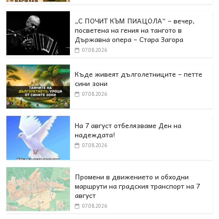
„С ПОЧИТ КЪМ ПИАЦОЛА“ – вечер,
посветена на гения на тангото в
Държавна опера – Стара Загора
07.08.2026
Къде живеят дълголетниците – петте
сини зони
07.08.2026
На 7 август отбелязваме Ден на
надеждата!
07.08.2026
Промени в движението и обходни
маршрути на градския транспорт на 7
август
07.08.2026