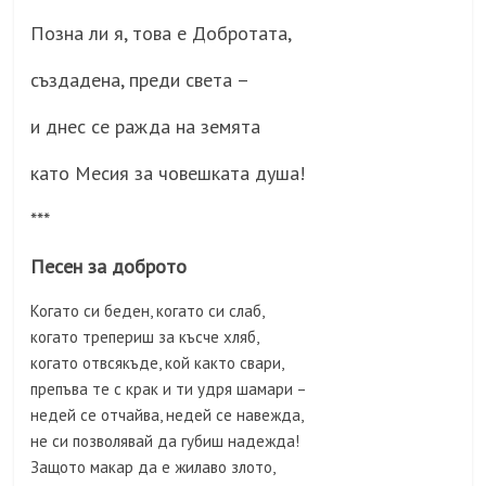
Позна ли я, това е Добротата,
създадена, преди света –
и днес се ражда на земята
като Месия за човешката душа!
***
Песен за доброто
Когато си беден, когато си слаб,
когато трепериш за късче хляб,
когато отвсякъде, кой както свари,
препъва те с крак и ти удря шамари –
недей се отчайва, недей се навежда,
не си позволявай да губиш надежда!
Защото макар да е жилаво злото,