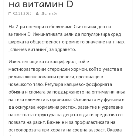
на витамин D
02.11.2025
Долап.бг
На 2-ри ноември отбелязваме Световния ден на
витамин D. Инициативата цели да популяризира сред
широката общественост огромното значение на т. нар.
„слънчев витамин“, за здравето.
Известен още като калциферол, той е
мастноразтворим стероиден хормон, който участва в
редица жизненоважни процеси, протичащи в
човешкото тяло. Регулира калциево-фосфорната
обмяна и спомага за поддържането на оптимални нива
на тези елементи в организма. Основната му функция е
да осигурява нормалния растеж, развитие и укрепване
на костната структура на децата и да ги предпазва от
появата на рахит. Важен е и за профилактиката на
остеопорозата при хората на средна възраст. Оказва