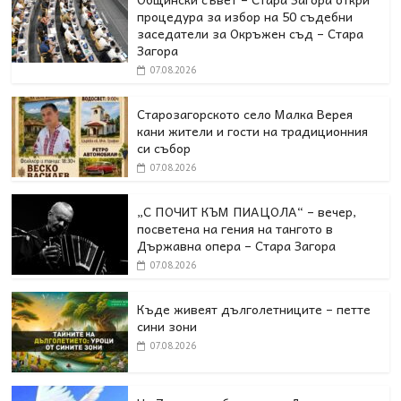
процедура за избор на 50 съдебни
заседатели за Окръжен съд – Стара
Загора
07.08.2026
Старозагорското село Малка Верея
кани жители и гости на традиционния
си събор
07.08.2026
„С ПОЧИТ КЪМ ПИАЦОЛА“ – вечер,
посветена на гения на тангото в
Държавна опера – Стара Загора
07.08.2026
Къде живеят дълголетниците – петте
сини зони
07.08.2026