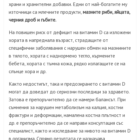
храни и хранителни добавки. Едни от най-богатите му
източници са млечните продукти,
мазните риби, яйцата,
черния дроб и гъбите.
На повишен риск от дефицит на витамин D са изложени
хората в напреднала възраст, страдащите от
специфични заболявания с нарушен обмен на мазнините
в тялото, хората с наднормено тегло, кърмените
бебета, хората с тъмна кожа, рядко излагащите се на
слънце хора и др.
Както недостигът, така и предозирането с витамин D
могат да доведат до сериозни последици за здравето.
Затова е препоръчително да се намери балансът. При
съмнения за нарушен метаболизъм на калция, костни
фрактури и деформации, намалена костна плътност и
др. е препоръчително да се направи консултация със
специалист, както и изследване за нивото на витамин D
в организма. Спрямо резултата се назначава