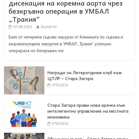
дисекация на коремна аорта чрез
безкръвна операция в УМБАЛ
„Тракия“
07.08.2026
Долап.бг
Екип от четирима съдови хирурзи от Клиниката по съдова и
ендоваскуларна хирургия в УМБАЛ „Тракия“ успешно
оперираха по безкръвен път
Награди за Литературния клуб към
ЦПЛР – Стара Загора
07.08.2026
Стара Загора прави нова крачка към
интелигентно управление на местната
икономика
07.08.2026
Общински съвет – Стара Загора откри