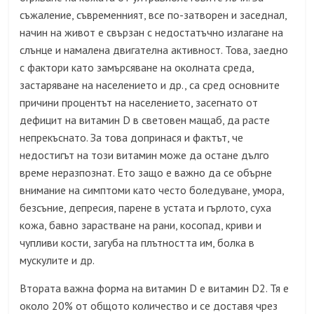
съжаление, съвременният, все по-затворен и заседнал,
начин на живот е свързан с недостатъчно излагане на
слънце и намалена двигателна активност. Това, заедно
с фактори като замърсяване на околната среда,
застаряване на населението и др., са сред основните
причини процентът на населението, засегнато от
дефицит на витамин D в световен мащаб, да расте
непрекъснато. За това допринася и фактът, че
недостигът на този витамин може да остане дълго
време неразпознат. Ето защо е важно да се обърне
внимание на симптоми като често боледуване, умора,
безсъние, депресия, парене в устата и гърлото, суха
кожа, бавно зарастване на рани, косопад, криви и
чупливи кости, загуба на плътността им, болка в
мускулите и др.
Втората важна форма на витамин D е витамин D2. Тя е
около 20% от общото количество и се доставя чрез