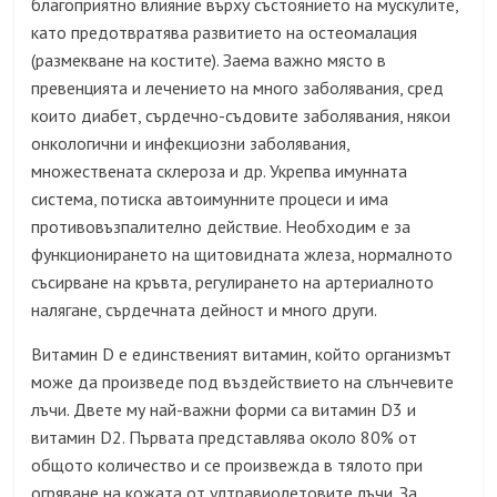
благоприятно влияние върху състоянието на мускулите,
като предотвратява развитието на остеомалация
(размекване на костите). Заема важно място в
превенцията и лечението на много заболявания, сред
които диабет, сърдечно-съдовите заболявания, някои
онкологични и инфекциозни заболявания,
множествената склероза и др. Укрепва имунната
система, потиска автоимунните процеси и има
противовъзпалително действие. Необходим е за
функционирането на щитовидната жлеза, нормалното
съсирване на кръвта, регулирането на артериалното
налягане, сърдечната дейност и много други.
Витамин D е единственият витамин, който организмът
може да произведе под въздействието на слънчевите
лъчи. Двете му най-важни форми са витамин D3 и
витамин D2. Първата представлява около 80% от
общото количество и се произвежда в тялото при
огряване на кожата от ултравиолетовите лъчи. За