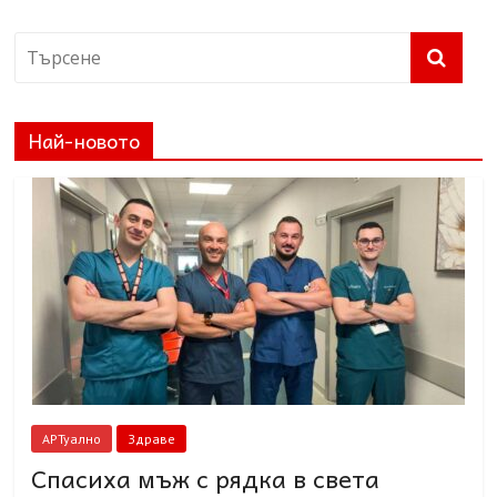
Най-новото
АРТуално
Здраве
Спасиха мъж с рядка в света