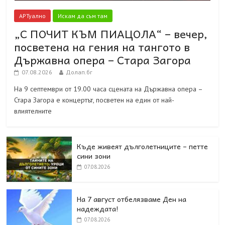
АРТуално
Искам да съм там
„С ПОЧИТ КЪМ ПИАЦОЛА“ – вечер,
посветена на гения на тангото в
Държавна опера – Стара Загора
07.08.2026
Долап.бг
На 9 септември от 19.00 часа сцената на Държавна опера –
Стара Загора е концертът, посветен на един от най-
влиятелните
Къде живеят дълголетниците – петте
сини зони
07.08.2026
На 7 август отбелязваме Ден на
надеждата!
07.08.2026