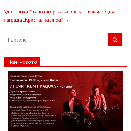
Удостоиха Старозагорската опера с извънредна
награда „Кристална лира“
→
Най-новото