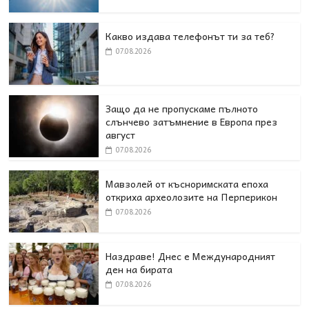
Какво издава телефонът ти за теб?
07.08.2026
Защо да не пропускаме пълното
слънчево затъмнение в Европа през
август
07.08.2026
Мавзолей от късноримската епоха
откриха археолозите на Перперикон
07.08.2026
Наздраве! Днес е Международният
ден на бирата
07.08.2026