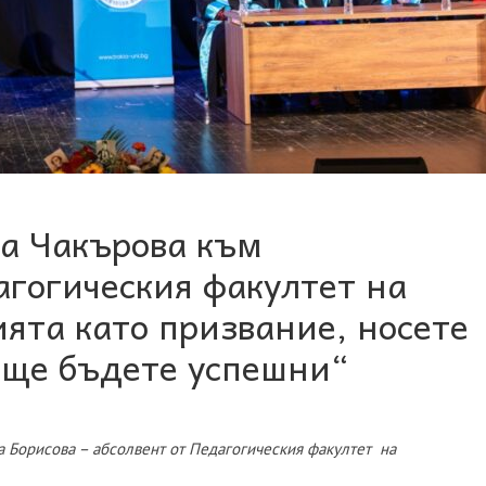
а Чакърова към
агогическия факултет на
ията като призвание, носете
а ще бъдете успешни“
а Борисова – абсолвент от Педагогическия факултет на