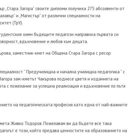
р „Стара Загора“ своите дипломи получиха 275 абсолвенти от
лавър“ и „Магистър“ от различни специалности на
итет (ТрУ).
студентския химн бъдещите педагози направиха първата си
говорност, вдъхновение и любов към децата.
рова, заместник-кмет на Община Стара Загора с ресор
специалност “ Предучилищна и начална училищна педагогика “ с
 Загора зам.-кметът Чакърова поднесе цветя и изданията на
ата с пожелание за успешна реализация и вдъхновение по пътя
ението на педагогическата професия като една от най-важните
 кмета Живко Тодоров. Пожелавам ви да бъдете все така
дагогът е този, който предава ценностите на образованието на