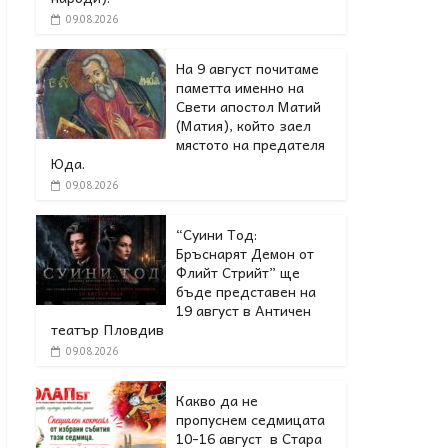
09.08.2026
На 9 август почитаме
паметта именно на
Свети апостол Матий
(Матия), който заел
мястото на предателя
Юда.
09.08.2026
“Суини Тод:
Бръснарят Демон от
Флийт Стрийт” ще
бъде представен на
19 август в Античен
театър Пловдив
09.08.2026
Какво да не
пропуснем седмицата
10-16 август в Стара