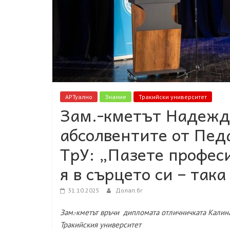
АРТуално
Знание
Тракийски университет
Зам.-кметът Надежд
абсолвентите от Пед
ТрУ: „Пазете профес
я в сърцето си – так
31.10.2025
Долап.бг
Зам.-кметът връчи дипломата отличничката Калин
Тракийския университет