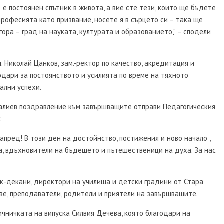
е постоянен спътник в живота, а вие сте тези, които ще бъдете
рофесията като призвание, носете я в сърцето си – така ще
гора – град на науката, културата и образованието,“ – сподели
. Николай Цанков, зам.-ректор по качество, акредитация и
одари за постоянството и усилията по време на тяхното
ални успехи.
алиев поздравление към завършващите отправи Педагогическия
:
апред! В този ден на достойнство, постижения и ново начало ,
та, вдъхновители на бъдещето и пътешественици на духа. За нас
к-декани, директори на училища и детски градини от Стара
ве, преподаватели, родители и приятели на завършващите.
чничката на випуска Силвия Дечева, която благодари на