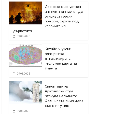
Дронове с изкуствен
интелект ще могат да
откриват горски
пожари, скрити под
короните на
дърветата
09.08.2026
Китайски учени
завършиха
актуализирана
геоложка карта на
Луната
09.08.2026
Синоптиците:
Арктически студ
атакува Балканите.
Фалшивата зима идва
със сняг у нас
09.08.2026