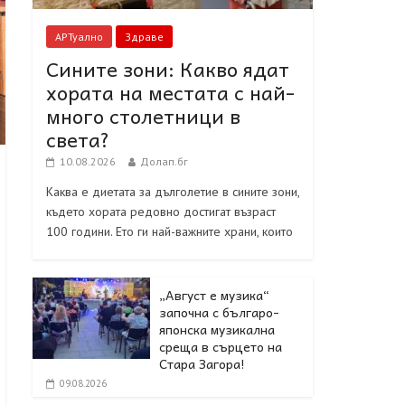
АРТуално
Здраве
Сините зони: Какво ядат
хората на местата с най-
много столетници в
света?
10.08.2026
Долап.бг
Каква е диетата за дълголетие в сините зони,
където хората редовно достигат възраст
100 години. Ето ги най-важните храни, които
„Август е музика“
започна с българо-
японска музикална
среща в сърцето на
Стара Загора!
09.08.2026