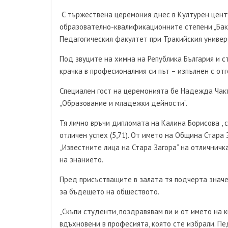
С тържествена церемония днес в Културен центъ
образователно-квалификационните степени „Бака
Педагогическия факултет при Тракийския универс
Под звуците на химна на Република България и 
крачка в професионалния си път – изпълнен с от
Специален гост на церемонията бе Надежда Чакъ
„Образование и младежки дейности“.
Тя лично връчи дипломата на Калина Борисова , 
отличен успех (5,71). От името на Община Стара
„Известните лица на Стара Загора“ на отличничк
на знанието.
Пред присъстващите в залата тя подчерта знач
за бъдещето на обществото.
„Скъпи студенти, поздравявам ви и от името на
вдъхновени в професията, която сте избрали. Пе