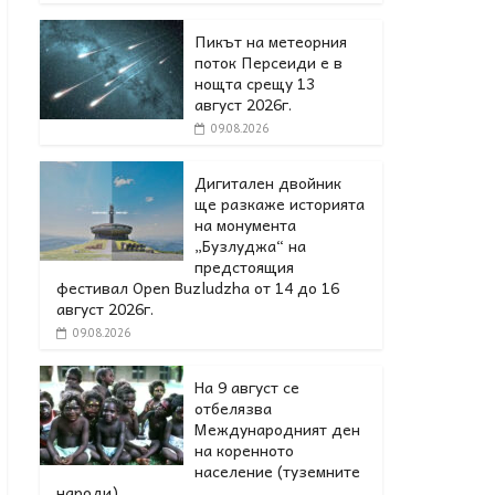
Пикът на метеорния
поток Персеиди е в
нощта срещу 13
август 2026г.
09.08.2026
Дигитален двойник
ще разкаже историята
на монумента
„Бузлуджа“ на
предстоящия
фестивал Open Buzludzha от 14 до 16
август 2026г.
09.08.2026
На 9 август се
отбелязва
Международният ден
на коренното
население (туземните
народи).