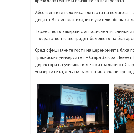
преподавателите и близките за подкрепата.
Абсолвентите положиха клетвата на педагога – 
децата. В един глас младите учители обещаха да
Тържеството завърши с аплодисменти, снимки и
– хората, които ще градят бъдещето на българс
Сред официалните гости на церемонията бяха п
Тракийския университет – Стара Загора, Левент 
директори на училища и детски градини от Стар
университета, декани, заместник-декани препо