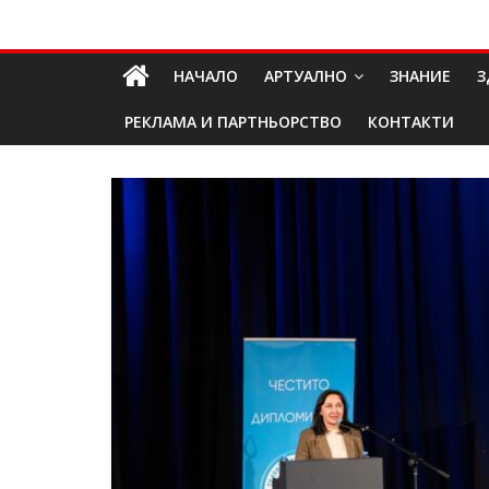
Skip
Долап
to
content
НАЧАЛО
АРТУАЛНО
ЗНАНИЕ
З
БГ
РЕКЛАМА И ПАРТНЬОРСТВО
КОНТАКТИ
култура|
изкуство|
пътешествия|
мода|
събития|
кухня|
реклама|
минало|