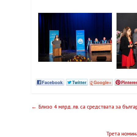
Facebook
Twitter
Google+
Pintere
←
Близо 4 млрд. лв. са средствата за бълга
Трета номин