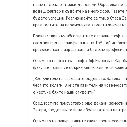
нашите деца от малки до големи. Образованието 
водещ фактор в съдбите на много хора. Пазете п
бъдете успешни. Реализирайте се тук, в Стара За
пред гостите на церемонията заместник-кметът.
Приветствие към абсолвентите отправи проф. д.н
следдипломна квалификация на ТрУ. Той им благ
професионално израстване и бъдещи професион
От името на ректора проф. дбф Мирослав Караб
факултет, също се обърна към младите си колеги
„Вие, учителите, създавате бъдещето. Затова – н
честито, колеги! Вие сте пазители на човечност
е чест, че бяхте наши студенти.“
Сред гостите присъстваха още декани, заместни
Загора, представители на образователни центро
От името на завършващите слово произнесе отли