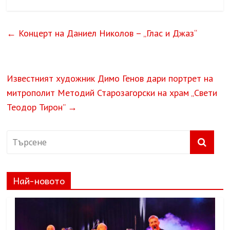
←
Концерт на Даниел Николов – „Глас и Джаз“
Известният художник Димо Генов дари портрет на
митрополит Методий Старозагорски на храм „Свети
Теодор Тирон”
→
Най-новото