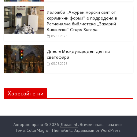
Изложба „Ажурен морски свят от
керамични форми“ е подредена в
Регионална библиотека „Захарий
Княжески“ Стара Загора
05.08.2026
Днес e Международен ден на
светофара
05.08.2026
Харесайте ни
Авторско право © 2026
Долап БГ
. Всички права запазени.
Тема: ColorMag от
ThemeGrill
. Задвижван от
WordPress
.