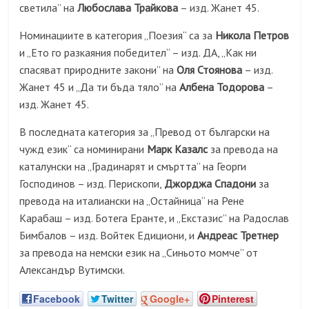
светила” на
Любослава Трайкова
– изд. Жанет 45.
Номинациите в категория „Поезия“ са за
Никола Петров
и „Ето го разкаяния победител“ – изд. ДА, „Как ни
спасяват природните закони” на
Оля Стоянова
– изд.
Жанет 45 и „Да ти бъда тяло” на
Албена Тодорова
–
изд. Жанет 45.
В последната категория за „Превод от български на
чужд език“ са номинирани
Марк Казалс
за превода на
каталунски на „Градинарят и смъртта” на Георги
Господинов – изд. Перископи,
Джорджа Спадони
за
превода на италиански на „Остайница“ на Рене
Карабаш – изд. Ботега Еранте, и „Екстазис” на Радослав
Бимбалов – изд. Войтек Едициони, и
Андреас Третнер
за превода на немски език на „Синьото момче” от
Александър Вутимски.
Facebook
Twitter
Google+
Pinterest