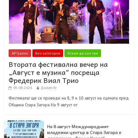
АРТуално
Без категория
Искам да съм там
Втората фестивална вечер на
„Август е музика“ посреща
Фредерик Виал Трио
05.08.2026
Долап.бг
Фестивалът ще се проведе на 8, 9 и 10 август на сцената пред
Община Стара Загора На 9 август от
На 8 август Международният
младежки център в Стара Загора е