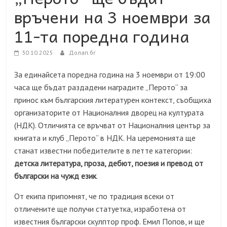
връчени на 3 ноември за
11-та поредна година
30.10.2025
Долап.бг
За единайсета поредна година на 3 ноември от
19:
00
часа ще бъдат раздадени наградите „Перото“ за
принос към българския литературен контекст, съобщиха
организаторите от Националния дворец на културата
(НДК). Отличията се връчват от Националния център за
книгата и клуб „Перото“ в НДК. На церемонията ще
станат известни победителите в петте категории:
детска литература, проза, дебют, поезия и превод от
български на чужд език
.
От екипа припомнят, че по традиция всеки от
отличените ще получи статуетка, изработена от
известния български скулптор проф. Емил Попов, и ще