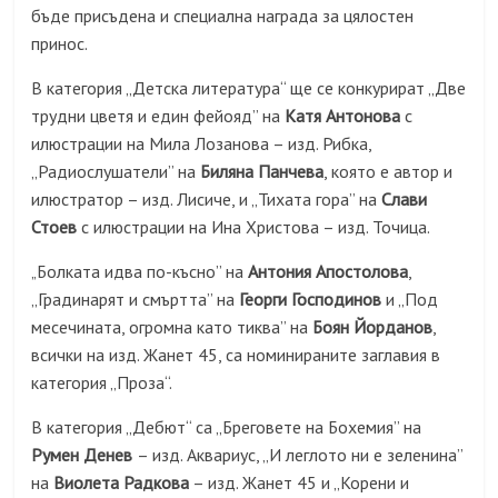
бъде присъдена и специална награда за цялостен
принос.
В категория „Детска литература“ ще се конкурират „Две
трудни цветя и един фейояд” на
Катя Антонова
с
илюстрации на Мила Лозанова – изд. Рибка,
„Радиослушатели” на
Биляна Панчева
, която е автор и
илюстратор – изд. Лисиче, и „Тихата гора” на
Слави
Стоев
с илюстрации на Ина Христова – изд. Точица.
Болката идва по-късно” на
Антония Апостолова
,
„
„Градинарят и смъртта” на
Георги Господинов
и „Под
месечината, огромна като тиква” на
Боян Йорданов
,
всички на изд. Жанет 45, са номинираните заглавия в
категория „Проза“.
В категория „Дебют“ са „Бреговете на Бохемия” на
Румен Денев
– изд. Аквариус, „И леглото ни е зеленина”
на
Виолета Радкова
– изд. Жанет 45 и „Корени и