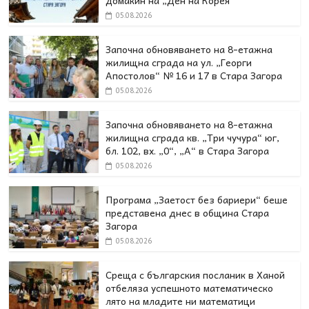
домакин на „Ден на Корея“
05.08.2026
Започна обновяването на 8-етажна
жилищна сграда на ул. „Георги
Апостолов“ № 16 и 17 в Стара Загора
05.08.2026
Започна обновяването на 8-етажна
жилищна сграда кв. „Три чучура“ юг,
бл. 102, вх. „0“, „А“ в Стара Загора
05.08.2026
Програма „Заетост без бариери“ беше
представена днес в oбщина Стара
Загора
05.08.2026
Среща с българския посланик в Ханой
отбеляза успешното математическо
лято на младите ни математици