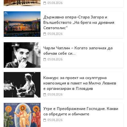
05.08.2026
Държавна опера-Стара Загора и
Вълшебството „На брега на древния
Севтополис“
05.08.2026
Чарли Чаплин – Когато започнах да
обичам себе си…
05.08.2026
Конкурс за проект на скулптурна
композиция в памет на Милчо Левиев
е организиран в Пловдив
05.08.2026
Утре е Преображение Господне. Какви
са обредите и обичаите
05.08.2026