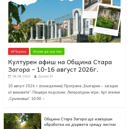
АРТуално
Искам да съм там
Културен афиш на Община Стара
Загора – 10-16 август 2026г.
08.08.2026
Долап.бг
10 август 2026 г. (понеделник) Програма „България – загадки
от вековете”: Пещери подслони; Литературни игри; Арт ателие
„Сръчковци”. 10.00 –
Община Стара Загора ще извърши
обработка на дървета срещу листни