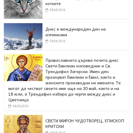
котките
08.08.2026
Днес е международен ден на
алпинизма
08.08.2026
Православната църква почита днес
Свети Емилиан изповедник и Св.
Трендафил Загорски. Имен ден
празнуват Емилиан и Емил, както и
женските производни на имената. Те
могат да честват своето име още на 30 май, както и на
18 юли, а Трендафил избира да черпи между днес и
Цветница.
08.08.2026
СВЕТИ МИРОН ЧУДОТВОРЕЦ, ЕПИСКОП
КРИТСКИ
08.08.2026