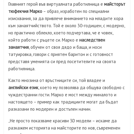
Главният герой във виртуалната работилница е
майсторът
тюфекчия Марко
– образ, изработен по специални
изисквания, за да привлече вниманието на младите хора
към занаятчийството. Той е около 30-годишен, с модерно,
но практично облекло, което подчертава, че е човек,
който работи с ръцете си. Марко е
наследствен
занаятчия
, обучен от своя дядо и баща, и носи
татуировка, говори с приятен баритон и с готовност
представя уменията си пред посетителите на своята
работилница.
Както мнозина от връстниците си, той владее и
английски език
, което му позволява да общува свободно с
чуждестранни гости. Марко е мост между миналото и
настоящето – пример как традициите могат да бъдат
разказани по модерен и достъпен начин.
„Не просто показваме красиви 3D модели – искаме да
разкажем историята на майсторите по нов, съвременен