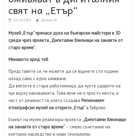
свят на „Етър“
20.10.2025
Долап.бг
Музей „Етър“ пренася духа на български майстори в 3D
среда чрез проекта „Дигитални близнаци на занаяти от
старо време“.
Миналото пред теб
Представете си, че можете да се върнете сто години
назад само с едно кликване.
Да влезете в стара работилница, да чуете ударите на
чук върху наковалнята. Това вече не е просто мечта, а
част от реалността, която създава
Регионален
етнографски музей на открито „Етър“
в Габрово.
Екипът на музея реализира проекта
„Дигитални близнаци
на занаяти от старо време“
– смело съчетание на
културно наследство и нови технологии.