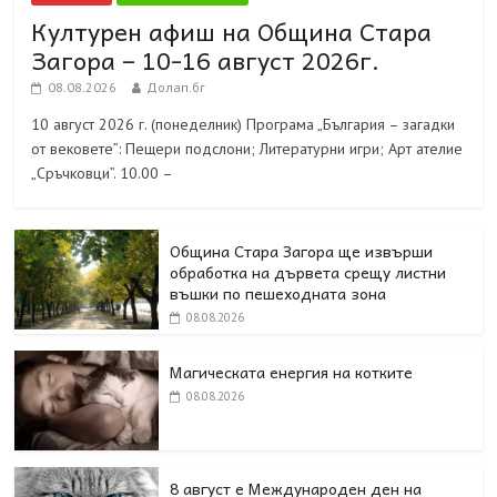
Културен афиш на Община Стара
Загора – 10-16 август 2026г.
08.08.2026
Долап.бг
10 август 2026 г. (понеделник) Програма „България – загадки
от вековете”: Пещери подслони; Литературни игри; Арт ателие
„Сръчковци”. 10.00 –
Община Стара Загора ще извърши
обработка на дървета срещу листни
въшки по пешеходната зона
08.08.2026
Магическата енергия на котките
08.08.2026
8 август е Международен ден на