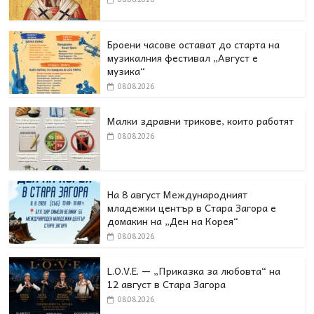
Броени часове остават до старта на
музикалния фестивал „Август е
музика“
08.08.2026
Малки здравни трикове, които работят
08.08.2026
На 8 август Международният
младежки център в Стара Загора е
домакин на „Ден на Корея“
08.08.2026
L.O.V.E. — „Приказка за любовта“ на
12 август в Стара Загора
08.08.2026