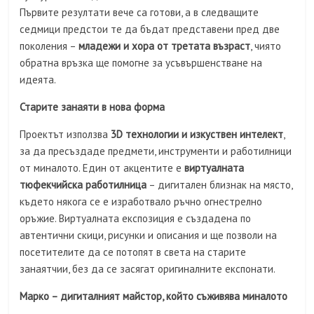
Първите резултати вече са готови, а в следващите
седмици предстои те да бъдат представени пред две
поколения –
младежи и хора от третата възраст
, чиято
обратна връзка ще помогне за усъвършенстване на
идеята.
Старите занаяти в нова форма
Проектът използва
3D технологии и изкуствен интелект
,
за да пресъздаде предмети, инструменти и работилници
от миналото. Един от акцентите е
виртуалната
тюфекчийска работилница
– дигитален близнак на място,
където някога се е изработвало ръчно огнестрелно
оръжие. Виртуалната експозиция е създадена по
автентични скици, рисунки и описания и ще позволи на
посетителите да се потопят в света на старите
занаятчии, без да се засягат оригиналните експонати.
Марко – дигиталният майстор, който съживява миналото