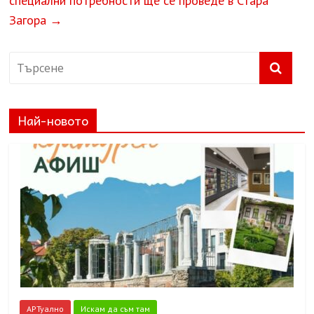
специални потребности ще се проведе в Стара
Загора
→
Най-новото
АРТуално
Искам да съм там