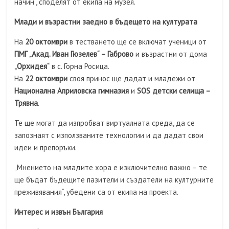
начин“, споделят от екипа на музея.
Млади и възрастни заедно в бъдещето на културата
На
20 октомври
в тестването ще се включат ученици от
ПМГ „Акад. Иван Гюзелев“ – Габрово
и възрастни от дома
„Орхидея“
в с. Горна Росица.
На
22 октомври
своя принос ще дадат и младежи от
Национална Априловска гимназия
и
SOS детски селища –
Трявна
.
Те ще могат да изпробват виртуалната среда, да се
запознаят с използваните технологии и да дадат свои
идеи и препоръки.
„Мнението на младите хора е изключително важно – те
ще бъдат бъдещите пазители и създатели на културните
преживявания“, убедени са от екипа на проекта.
Интерес и извън България