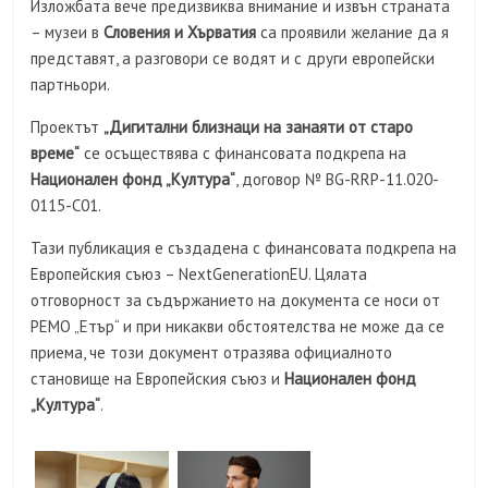
Изложбата вече предизвиква внимание и извън страната
– музеи в
Словения и Хърватия
са проявили желание да я
представят, а разговори се водят и с други европейски
партньори.
Проектът
„Дигитални близнаци на занаяти от старо
време“
се осъществява с финансовата подкрепа на
Национален фонд „Култура“
, договор № BG-RRP-11.020-
0115-C01.
Тази публикация е създадена с финансовата подкрепа на
Европейския съюз – NextGenerationEU. Цялата
отговорност за съдържанието на документа се носи от
РЕМО „Етър“ и при никакви обстоятелства не може да се
приема, че този документ отразява официалното
становище на Европейския съюз и
Национален фонд
„Култура“
.