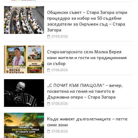
Общински съвет – Стара Загора откри
процедура за избор на 50 съдебни
заседатели за Окръжен съд – Стара
Загора
07.08.2026
Старозагорското село Малка Верея
кани жители и гости на традиционния
си събор
07.08.2026
„С ПОЧИТ КЪМ ПИАЦОЛА“ – вечер,
посветена на гения на тангото в
Държавна опера – Стара Загора
07.08.2026
Къде живеят дълголетниците – петте
сини зони
07.08.2026