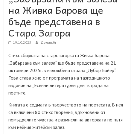
на Живка Барова ще
бъде представена в
Стара Загора
19.10.2025
Долап.бг
Стихосбирката на старозагорката Живка Барова
„Забързана към залеза“ ще бъде представена на 21
октомври 2025г. в изложбената зала „Лубор Байер“.
Това става ясно от програмата на тазгодишното
издание на „Есенни литературни дни“ в града на
поетите.
Книгата е седмата в творчеството на поетесата. В нея
са включени 80 стихотворения, вдъхновени от
помъдрелите чувства и размисли на авторката по пътя
към нейния житейски залез.