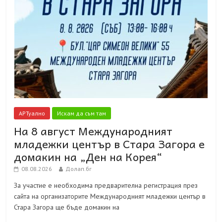
АРТуално
Искам да съм там
На 8 август Международният
младежки център в Стара Загора е
домакин на „Ден на Корея“
08.08.2026
Долап.бг
За участие е необходима предварителна регистрация през
сайта на организаторите Международният младежки център в
Стара Загора ще бъде домакин на