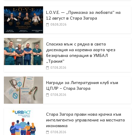
L.O.V.E. — „Приказка за любовта“ на
12 август в Стара Загора
08.08.2026
Спасиха мъж с рядка в света
дисекация на коремна аорта чрез
безкръвна операция в УМБАЛ
„Тракия“
07.08.2026
Награди за Литературния клуб към
ЦПЛР – Стара Загора
07.08.2026
Стара Загора прави нова крачка към
интелигентно управление на местната
икономика
07.08.2026