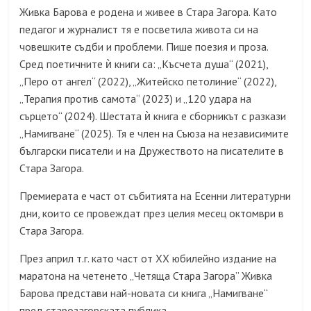
Живка Барова е родена и живее в Стара Загора. Като
педагог и журналист тя е посветила живота си на
човешките съдби и проблеми. Пише поезия и проза.
Сред поетичните ѝ книги са: „Късчета душа“ (2021),
„Перо от ангел“ (2022), „Житейско петолиние“ (2022),
„Терапия против самота“ (2023) и „120 удара на
сърцето“ (2024). Шестата ѝ книга е сборникът с разкази
„Намигване“ (2025). Тя е член на Съюза на независимите
български писатели и на Дружеството на писателите в
Стара Загора.
Премиерата е част от събитията на
Есенни литературни
дни
, които се провеждат през целия месец октомври в
Стара Загора.
П
рез април т.г. като част от ХХ юбилейно издание на
маратона на четенето „Четяща Стара Загора” Живка
Барова представи най-новата си книга „
Намигване“
пред старозагорската публика.