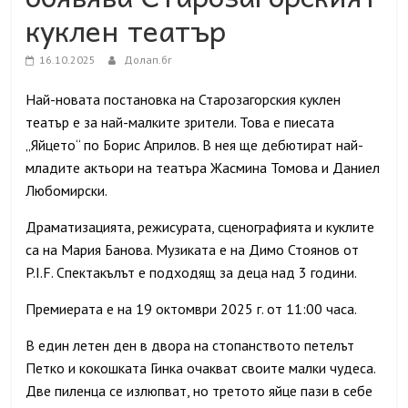
куклен театър
16.10.2025
Долап.бг
Най-новата постановка на Старозагорския куклен
театър е за най-малките зрители. Това е пиесата
„Яйцето“ по Борис Априлов. В нея ще дебютират най-
младите актьори на театъра Жасмина Томова и Даниел
Любомирски.
Драматизацията, режисурата, сценографията и куклите
са на Мария Банова. Музиката е на Димо Стоянов от
P.I.F.
Спектакълът е подходящ за деца над 3 години.
Премиерата е на 19 октомври 2025 г. от 11:00
часа.
В един летен ден в двора на стопанството петелът
Петко и кокошката Гинка очакват своите малки чудеса.
Две пиленца се излюпват, но третото яйце пази в себе