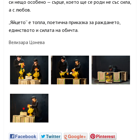
си нещо особено — сърце, което ще се роди не със сила,
а с любов.
Яйцето“ е топла, поетична приказка за раждането,
„
единството и силата на обичта.
Велизара Цонева
Facebook
Twitter
Google+
Pinterest