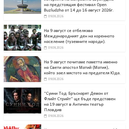
на предстоящия фестивал Open
Buzludzha от 14 до 16 август 2026г.
09.08.2026
На 9 август се отбелязва
Международният ден на коренното
население (туземните народи).
09.08.2026
На 9 август почитаме паметта именно
на Свети апостол Матий (Матия),
който заел мястото на предателя Юда.
09.08.2026
“Суини Тод: Бръснарят Демон от
Флийт Стрийт” ще бъде представен
на 19 август в Античен театър
Пловдив
09.08.2026