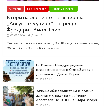
АРТуално
Без категория
Искам да съм там
Втората фестивална вечер на
„Август е музика“ посреща
Фредерик Виал Трио
05.08.2026
Долап.бг
Фестивалът ще се проведе на 8, 9 и 10 август на сцената пред
Община Стара Загора На 9 август от
На 8 август Международният
младежки център в Стара Загора е
домакин на „Ден на Корея“
05.08.2026
Започна обновяването на 8-етажна
жилищна сграда на ул. „Георги
Апостолов“ № 16 и 17 в Стара Загора
05.08.2026