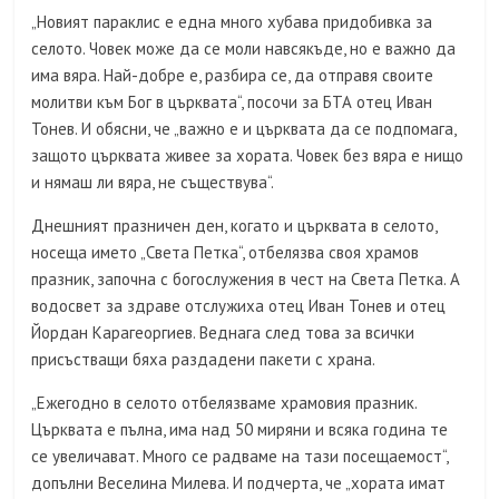
„Новият параклис е една много хубава придобивка за
селото. Човек може да се моли навсякъде, но е важно да
има вяра. Най-добре е, разбира се, да отправя своите
молитви към Бог в църквата“, посочи за БТА отец Иван
Тонев. И обясни, че „важно е и църквата да се подпомага,
защото църквата живее за хората. Човек без вяра е нищо
и нямаш ли вяра, не съществува“.
Днешният празничен ден, когато и църквата в селото,
носеща името „Света Петка“, отбелязва своя храмов
празник, започна с богослужения в чест на Света Петка. А
водосвет за здраве отслужиха отец Иван Тонев и отец
Йордан Карагеоргиев. Веднага след това за всички
присъстващи бяха раздадени пакети с храна.
„Ежегодно в селото отбелязваме храмовия празник.
Църквата е пълна, има над 50 миряни и всяка година те
се увеличават. Много се радваме на тази посещаемост“,
допълни Веселина Милева. И подчерта, че „хората имат