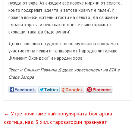
нужда от вяра. Аз виждам все повече миряни от селото,
които подкрепят идеята и затова храмът е пълен“. И
пожела всички жители и гости на селото „да са живи и
здрави хората и нека както днес е пълен храмът с
вярващи, така да бъде винаги“.
Денят завърши с художествено-музикална програма с
участието на певци и танцьори от Народно читалище
„Климент Охридски“ и народни хора.
Текст и Снимка: Павлина Дудева, кореспондент на БТА в
Стара Загора
Facebook
Twitter
Google+
Pinterest
←
Утре почитаме най-популярната българска
светица, над 3 хил. старозагорци празнуват