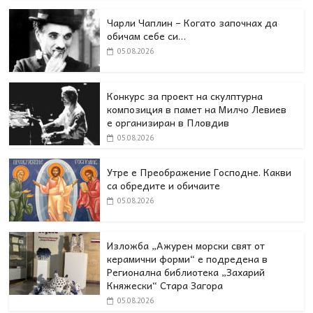
Чарли Чаплин – Когато започнах да
обичам себе си…
05.08.2026
Конкурс за проект на скулптурна
композиция в памет на Милчо Левиев
е организиран в Пловдив
05.08.2026
Утре е Преображение Господне. Какви
са обредите и обичаите
05.08.2026
Изложба „Ажурен морски свят от
керамични форми“ е подредена в
Регионална библиотека „Захарий
Княжески“ Стара Загора
05.08.2026