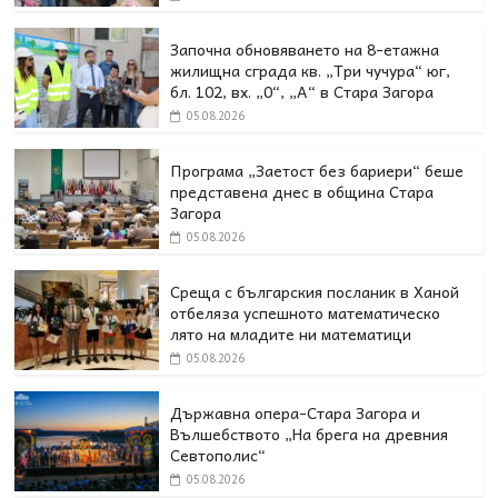
Започна обновяването на 8-етажна
жилищна сграда кв. „Три чучура“ юг,
бл. 102, вх. „0“, „А“ в Стара Загора
05.08.2026
Програма „Заетост без бариери“ беше
представена днес в oбщина Стара
Загора
05.08.2026
Среща с българския посланик в Ханой
отбеляза успешното математическо
лято на младите ни математици
05.08.2026
Държавна опера-Стара Загора и
Вълшебството „На брега на древния
Севтополис“
05.08.2026