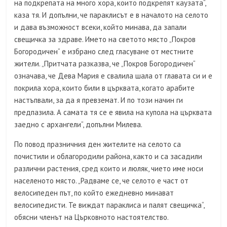
на подкрепата на много хора, които подкрепят каузата“,
каза тя. И допълни, че параклисът е в началото на селото
и дава възможност всеки, който минава, да запали
свещичка за здраве. Името на светото място „Покров
Богородичен“ е избрано след гласуване от местните
жители. „Притчата разказва, че „Покров Богородичен“
означава, че Дева Мария е свалила шала от главата си и е
покрила хора, които били в църквата, когато арабите
настъпвали, за да я превземат. И по този начин ги
предпазила. А самата тя се е явила на купола на църквата
заедно с архангели“, допълни Милева.
По повод празничния ден жителите на селото са
почистили и облагородили района, както и са засадили
различни растения, сред които и люляк, чието име носи
населеното място. „Радваме се, че селото е част от
велосипеден път, по който ежедневно минават
велосипедисти. Те виждат параклиса и палят свещичка“,
обясни членът на Църковното настоятелство.