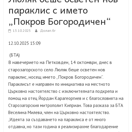
параклис с името
„Покров Богородичен“
13.10.2025
Долап.бг
12.10.2025 15:09
(БТА)
В навечерието на Петковден, 14 октомври, днес в
старозагорското село Люляк беше осветен нов
параклис, носещ името „Покров Богородичен“.
Параклисът е направен по инициатива на местното
Църковно настоятелство с изключителната подкрепа и
помощ на отец Йордан Карагеоргиев и с благословията на
Старозагорския митрополит Киприан. Това разказа за БТА
Веселина Милева, член на Църковно настоятелство.
„Идеята за създаването на параклиса е от много
отдавна, но тази година я реализирахме благодарение