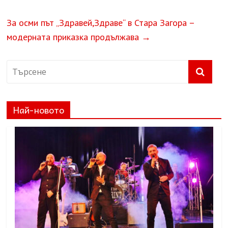
За осми път „Здравей,Здраве“ в Стара Загора –
модерната приказка продължава
→
Най-новото