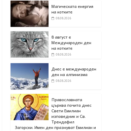
Магическата енергия
на котките
08.08.2026
8 август е
Международен ден
на котките
08.08.2026
Днес е международен
ден на алпинизма
08.08.2026
Православната
църква почита днес
Свети Емилиан
изповедник и Св.
Трендафил
Загорски. Имен ден празнуват Емилиан и