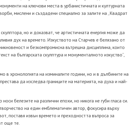
 монументи на ключови места в урбанистичната и културната
творби, мислени и създадени специално за залите на „Квадрат
 скулптора, но и доказват, че артистичната енергия може да
ливия дух на времето. Изкуството на Старчев е белязано от
никновеност и безкомпромисна вътрешна дисциплина, които
екст на българската скулптура и монументалното изкуство“,
само в хронологията на изминалите години, но и в дълбините на
рестава да изследва границите на материята, на духа и най-
 носи белезите на различни епохи, но никога не губи гласа си.
 творчество на един емблематичен автор, фокусира върху
вот, поставя извън времето и преходността въпроса за
т още те.