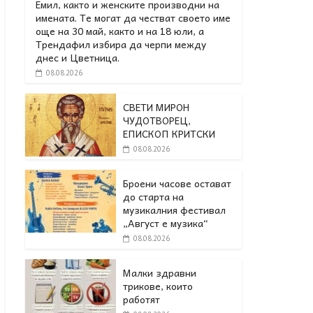
Емил, както и женските производни на
имената. Те могат да честват своето име
още на 30 май, както и на 18 юли, а
Трендафил избира да черпи между
днес и Цветница.
08.08.2026
СВЕТИ МИРОН
ЧУДОТВОРЕЦ,
ЕПИСКОП КРИТСКИ
08.08.2026
Броени часове остават
до старта на
музикалния фестивал
„Август е музика“
08.08.2026
Малки здравни
трикове, които
работят