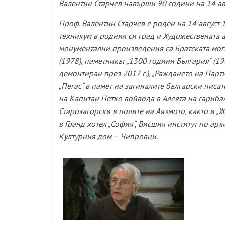
Валентин Старчев навърши 90 години на 14 а
Проф. Валентин Старчев е роден на 14 август 
техник
у
м в родния си град и
Художествената а
монументални произведения са Братската моги
(1978), паметникът „1300 години България“ (1
демонтиран през 2017 г.), „Раждането на Парт
„Пегас“ в памет на загиналите български писа
на Капитан Петко войвода в Алеята на гариба
Старозагорски в полите на Аязмото, както и „
в Гранд хотел „София“, Висшия институт по ар
Културния дом – Чипровци.