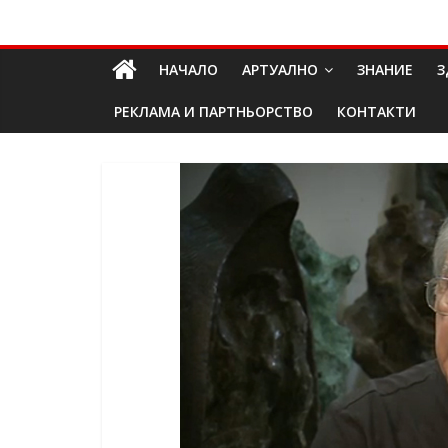
Skip
Долап
to
content
НАЧАЛО
АРТУАЛНО
ЗНАНИЕ
З
БГ
РЕКЛАМА И ПАРТНЬОРСТВО
КОНТАКТИ
култура|
изкуство|
пътешествия|
мода|
събития|
кухня|
реклама|
минало|