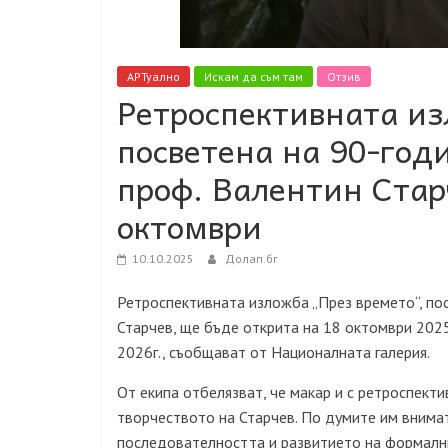
АРТуално
Искам да съм там
Отзив
Ретроспективната из
посветена на 90-год
проф. Валентин Стар
октомври
10.10.2025
Долап.бг
Ретроспективната изложба „През времето“, по
Старчев, ще бъде открита на 18 октомври 2025
2026г., съобщават от Националната галерия.
От екипа отбелязват, че макар и с ретроспект
творчеството на Старчев. По думите им внима
последователността и развитието на формални