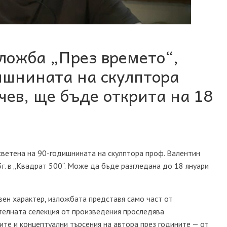
ложба „През времето“,
ишнината на скулптора
чев, ще бъде открита на 18
светена на 90-годишнината на скулптора проф. Валентин
г. в „Квадрат 500“. Може да бъде разгледана до 18 януари
ивен характер, изложбата представя само част от
телната селекция от произведения проследява
те и концептуални търсения на автора през годините — от