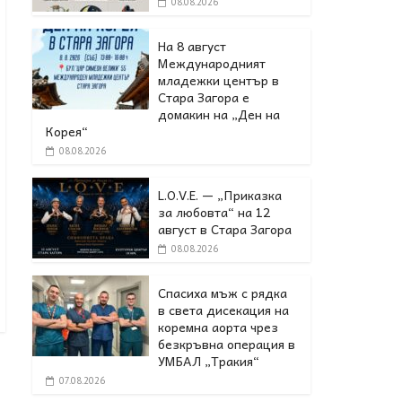
08.08.2026
На 8 август
Международният
младежки център в
Стара Загора е
домакин на „Ден на
Корея“
08.08.2026
L.O.V.E. — „Приказка
за любовта“ на 12
август в Стара Загора
08.08.2026
Спасиха мъж с рядка
в света дисекация на
коремна аорта чрез
безкръвна операция в
УМБАЛ „Тракия“
07.08.2026