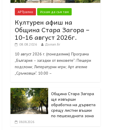
АРТуално
Искам да съм там
Културен афиш на
Община Стара Загора –
10-16 август 2026г.
08.08.2026
Долап.бг
10 август 2026 г. (понеделник) Програма
„България – загадки от вековете”: Пещери
подслони; Литературни игри; Арт ателие
„Сръчковци”. 10.00 –
Община Стара Загора
ще извърши
обработка на дървета
срещу листни въшки
по пешеходната зона
08.08.2026