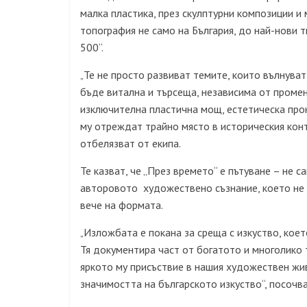
малка пластика, през скулптурни композиции и
топография не само на България, до най-нови 
500“.
Те не просто развиват темите, които вълнуват
„
бъде витална и търсеща, независима от промен
изключителна пластична мощ, естетическа про
му отреждат трайно място в историческия конт
отбелязват от екипа.
Те казват, че „През времето“ е пътуване – не 
авторовото художествено съзнание, което не п
вече на формата.
Изложбата е покана за среща с изкуство, което
„
Тя документира част от богатото и многолико
яркото му присъствие в нашия художествен жи
значимостта на българското изкуство“, посочва