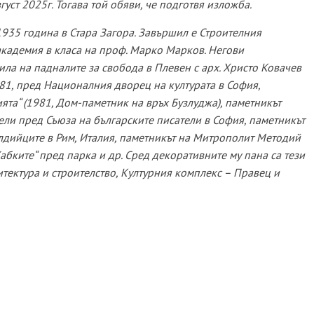
вгуст
2025г
. Тогава той обяви, че подготвя изложба.
1935 година в Стара Загора. Завършил е
Строителния
кадемия в класа на проф. Марко Марков. Негови
ла на падналите за свобода в Плевен с арх. Христо Ковачев
981, пред Националния дворец на културата в София,
ията“ (1981, Дом-паметник на връх Бузлуджа), паметникът
тели пред Съюза на българските писатели в София, паметникът
лдийците в Рим, Италия,
паметникът на Митрополит Методий
Жабките“ пред парка
и др. Сред декоративните му пана са тези
хитектура и строителство, Културния комплекс – Правец и