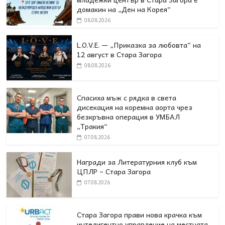
домакин на „Ден на Корея“
08.08.2026
L.O.V.E. — „Приказка за любовта“ на
12 август в Стара Загора
08.08.2026
Спасиха мъж с рядка в света
дисекация на коремна аорта чрез
безкръвна операция в УМБАЛ
„Тракия“
07.08.2026
Награди за Литературния клуб към
ЦПЛР – Стара Загора
07.08.2026
Стара Загора прави нова крачка към
интелигентно управление на местната