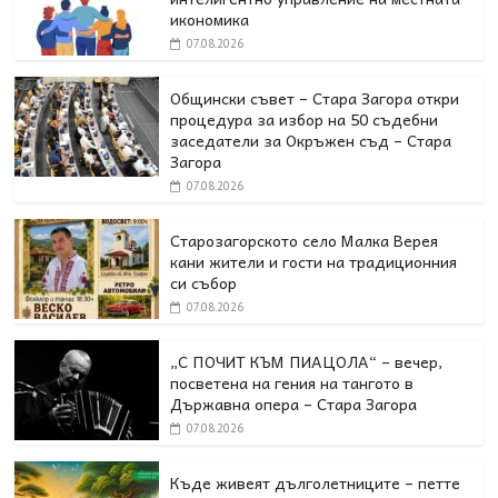
икономика
07.08.2026
Общински съвет – Стара Загора откри
процедура за избор на 50 съдебни
заседатели за Окръжен съд – Стара
Загора
07.08.2026
Старозагорското село Малка Верея
кани жители и гости на традиционния
си събор
07.08.2026
„С ПОЧИТ КЪМ ПИАЦОЛА“ – вечер,
посветена на гения на тангото в
Държавна опера – Стара Загора
07.08.2026
Къде живеят дълголетниците – петте