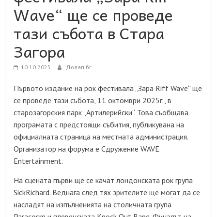
Wave“ ще се проведе
тази събота в Стара
Загора
10.10.2025
Долап.бг
Първото издание на рок фестивала „Зара Riff Wave“ ще
се проведе тази събота, 11 октомври 2025г., в
старозагорския парк „Артилерийски“. Това съобщава
програмата с предстоящи събития, публикувана на
официалната страница на местната администрация.
Организатор на форума е Сдружение WAVE
Entertainment.
На сцената първи ще се качат лондонската рок група
SickRichard. Веднага след тях зрителите ще могат да се
насладят на изпълненията на столичната група
Paracosm и плевенската Knock Out Bang. Финалът на