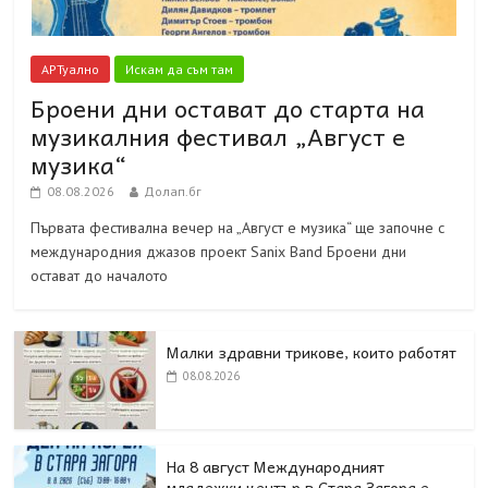
АРТуално
Искам да съм там
Броени дни остават до старта на
музикалния фестивал „Август е
музика“
08.08.2026
Долап.бг
Първата фестивална вечер на „Август е музика“ ще започне с
международния джазов проект Sanix Band Броени дни
остават до началото
Малки здравни трикове, които работят
08.08.2026
На 8 август Международният
младежки център в Стара Загора е