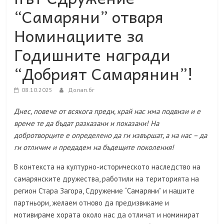
“Самаряни” отваря
Номинациите за
Годишните награди
“Добрият Самарянин”!
08.10.2025
Долап.бг
Днес, повече от всякога преди, край нас има подвизи и е
време те да бъдат разказани и показани! На
добротворците е определено да ги извършат, а на нас – да
ги отличим и предадем на бъдещите поколения!
В контекста на културно-историческото наследство на
самарянските дружества, работили на територията на
регион Стара Загора, Сдружение “Самаряни” и нашите
партньори, желаем отново да предизвикаме и
мотивираме хората около нас да отличат и номинират