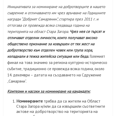
Инициативата за номиниране на добротворците в нашето
съвремие и отличаването им чрез връчване на Годишните
награди “Добрият Самарянин”, стартира през 2011 г. и
оттогава се провежда всяка следваща година на
територията на област Стара Загора.
Чрез нея се търсят и
отличават отделни личности, които получават високо
обществено признание за извършен от тях жест на
добротворство към отделен човек или група хора,
изпаднали в тежка житейска ситуация или беда.
Големият
финал на това значимо за региона културно-историческо
събитие, традиционно се провежда всяка година, около
14. декември – датата на създаването на Сдружение
„Самаряни“.
Критерии и насоки за номиниране на кандидати:
Номинираните
трябва да са жители на Област
Стара Загора и/или да са извършили съответните
актове на добротворство на територията на