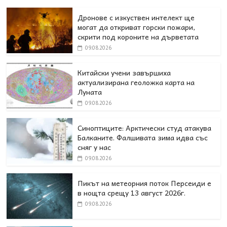
Дронове с изкуствен интелект ще
могат да откриват горски пожари,
скрити под короните на дърветата
09.08.2026
Китайски учени завършиха
актуализирана геоложка карта на
Луната
09.08.2026
Синоптиците: Арктически студ атакува
Балканите. Фалшивата зима идва със
сняг у нас
09.08.2026
Пикът на метеорния поток Персеиди е
в нощта срещу 13 август 2026г.
09.08.2026