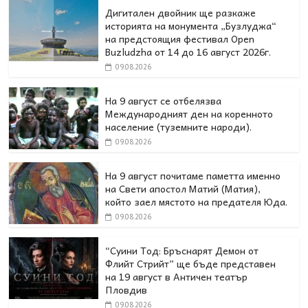
Дигитален двойник ще разкаже
историята на монумента „Бузлуджа“
на предстоящия фестивал Open
Buzludzha от 14 до 16 август 2026г.
09.08.2026
На 9 август се отбелязва
Международният ден на коренното
население (туземните народи).
09.08.2026
На 9 август почитаме паметта именно
на Свети апостол Матий (Матия),
който заел мястото на предателя Юда.
09.08.2026
“Суини Тод: Бръснарят Демон от
Флийт Стрийт” ще бъде представен
на 19 август в Античен театър
Пловдив
09.08.2026