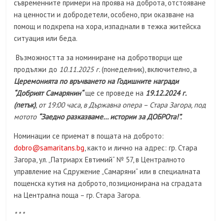
съвременните примери на проява на доброта, отстояване
на ценности и добродетели, особено, при оказване на
помощ и подкрепа на хора, изпаднали в тежка житейска
ситуация или беда.
Възможността за номиниране на добротворци ще
продължи до
10.11.2025 г.
(понеделник), включително, а
Церемонията по връчването на Годишните награди
“Добрият Самарянин“
ще се проведе на
19.12.2024 г.
(петък)
, от 19:00 часа, в Държавна опера – Стара Загора, под
мотото
“Заедно разказваме… истории за ДОБРОта!”.
Номинации се приемат в пощата на доброто:
dobro@samaritans.bg
, както и лично на адрес: гр. Стара
Загора, ул. „Патриарх Евтимий“ № 57, в Централното
управление на Сдружение „Самаряни“ или в специалната
пощенска кутия на доброто, позициониранa на сградата
на Централна поща – гр. Стара Загора.
* * *