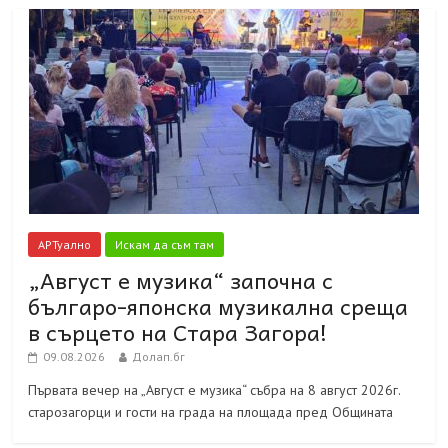
АРТуално
Искам да съм там
„Август е музика“ започна с
българо-японска музикална среща
в сърцето на Стара Загора!
09.08.2026
Долап.бг
Първата вечер на „Август е музика“ събра на 8 август 2026г.
старозагорци и гости на града на площада пред Общината