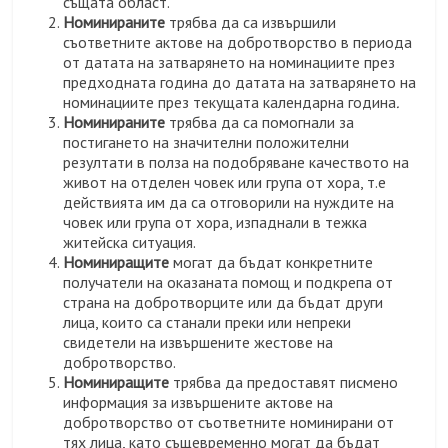
същата област.
Номинираните
трябва да са извършили
съответните актове на добротворство в периода
от датата на затварянето на номинациите през
предходната година до датата на затварянето на
номинациите през текущата календарна година
.
Номинираните
трябва да са помогнали за
постигането на значителни положителни
резултати в полза на подобряване качеството на
живот на отделен човек или група от хора, т.е
действията им да са отговорили на нуждите на
човек или група от хора, изпаднали в тежка
житейска ситуация.
Номиниращите
могат да бъдат конкретните
получатели на оказаната помощ и подкрепа от
страна на добротворците или да бъдат други
лица, които са станали преки или непреки
свидетели на извършените жестове на
добротворство.
Номиниращите
трябва да предоставят писмено
информация за извършените актове на
добротворство от съответните номинирани от
тях лица, като същевременно могат да бъдат