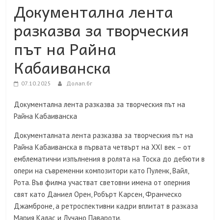
Документална лента
разказва за творческия
път на Райна
Кабаиванска
07.10.2025
Долап.бг
Документална лента разказва за творческия път на
Райна Кабаиванска
Документалната лента разказва за творческия път на
Райна Кабаиванска в първата четвърт на XXI век – от
емблематични изпълнения в ролята на Тоска до дебюти в
опери на съвременни композитори като Пуленк, Вайл,
Рота. Във филма участват световни имена от оперния
свят като Даниел Орен, Робърт Карсен, Франческо
Джамброне, а ретроспективни кадри вплитат в разказа
Мария Калас и Лучано Павароти.