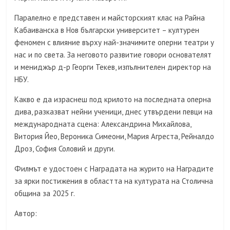
Паралелно е представен и майсторският клас на Райна
Кабаиванска в Нов български университет – културен
феномен с влияние върху най-значимите оперни театри у
нас и по света. За неговото развитие говори основателят
и мениджър д-р Георги Текев, изпълнителен директор на
НБУ.
Какво е да израснеш под крилото на последната оперна
дива, разказват нейни ученици, днес утвърдени певци на
международната сцена: Александрина Михайлова,
Витория Йео, Вероника Симеони, Мария Агреста, Рейналдо
Дроз, София Соловий и други.
Филмът е удостоен с Наградата на журито на Наградите
за ярки постижения в областта на културата на Столична
община за 2025 г.
Автор: