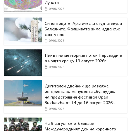
Луната
09.08.2026
Синоптиците: Арктически студ атакува
Балканите. Фалшивата зима идва със
сняг у нас
09.08.2026
Пикът на метеорния поток Персеиди е
в нощта срещу 13 август 2026г.
09.08.2026
Дигитален двойник ще разкаже
историята на монумента „Бузлуджа“
на предстоящия фестивал Open
Buzludzha от 14 до 16 август 2026г.
09.08.2026
На 9 август се отбелязва
Международният ден на коренното