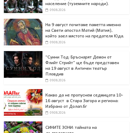
население (туземните народи).
09.08.2026
На 9 август почитаме паметта именно
на Свети апостол Матий (Матия),
който заел мястото на предателя Юда.
09.08.2026
“Суини Тод: Бръснарят Демон от
Флийт Стрийт” ще бъде представен
на 19 август в Античен театър
Пловдив
09.08.2026
Какво да не пропуснем седмицата 10-
16 август в Стара Загора и региона:
Избрано от Долап.бг
09.08.2026
СИНИТЕ ЗОНИ: тайната на
дълголетието