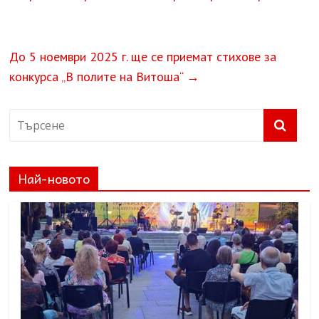
До 5 ноември 2025 г. ще се приемат стихове за
конкурса „В полите на Витоша“
→
Най-новото