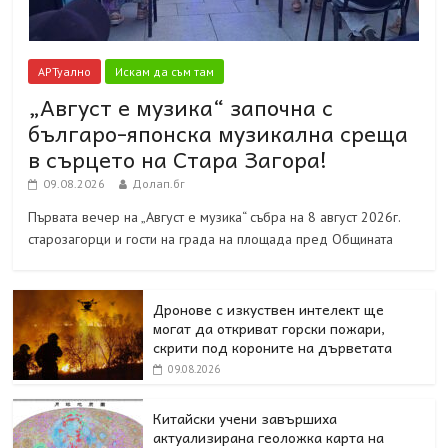
АРТуално
Искам да съм там
„Август е музика“ започна с
българо-японска музикална среща
в сърцето на Стара Загора!
09.08.2026
Долап.бг
Първата вечер на „Август е музика“ събра на 8 август 2026г.
старозагорци и гости на града на площада пред Общината
Дронове с изкуствен интелект ще
могат да откриват горски пожари,
скрити под короните на дърветата
09.08.2026
Китайски учени завършиха
актуализирана геоложка карта на