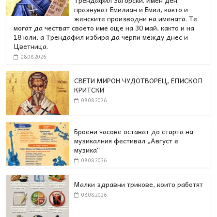
Трендафил Загорски. Имен ден
празнуват Емилиан и Емил, както и
женските производни на имената. Те
могат да честват своето име още на 30 май, както и на
18 юли, а Трендафил избира да черпи между днес и
Цветница.
08.08.2026
СВЕТИ МИРОН ЧУДОТВОРЕЦ, ЕПИСКОП
КРИТСКИ
08.08.2026
Броени часове остават до старта на
музикалния фестивал „Август е
музика“
08.08.2026
Малки здравни трикове, които работят
08.08.2026