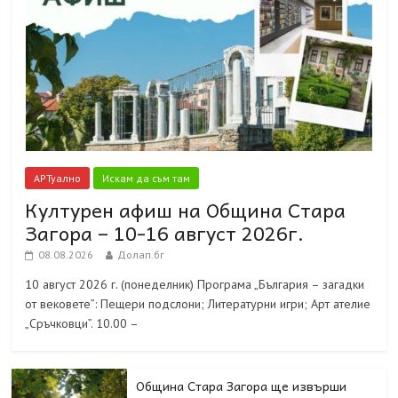
АРТуално
Искам да съм там
Културен афиш на Община Стара
Загора – 10-16 август 2026г.
08.08.2026
Долап.бг
10 август 2026 г. (понеделник) Програма „България – загадки
от вековете”: Пещери подслони; Литературни игри; Арт ателие
„Сръчковци”. 10.00 –
Община Стара Загора ще извърши