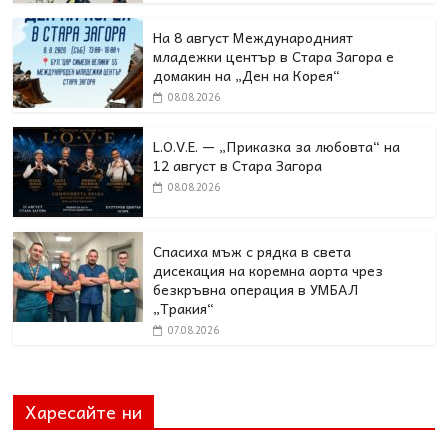
На 8 август Международният
младежки център в Стара Загора е
домакин на „Ден на Корея“
08.08.2026
L.O.V.E. — „Приказка за любовта“ на
12 август в Стара Загора
08.08.2026
Спасиха мъж с рядка в света
дисекация на коремна аорта чрез
безкръвна операция в УМБАЛ
„Тракия“
07.08.2026
Харесайте ни