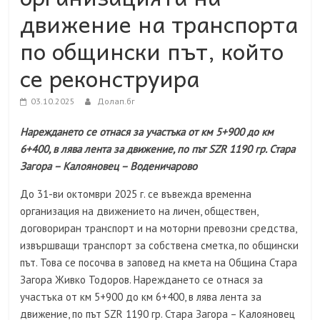
движение на транспорта
по общински път, който
се реконструира
03.10.2025
Долап.бг
Нареждането се отнася за участъка от км 5+900 до км
6+400, в лява лента за движение, по път SZR 1190 гр. Стара
Загора – Калояновец – Воденичарово
До 31-ви октомври 2025 г. се въвежда временна
организация на движението на личен, обществен,
договориран транспорт и на моторни превозни средства,
извършващи транспорт за собствена сметка, по общински
път. Това се посочва в заповед на кмета на Община Стара
Загора Живко Тодоров. Нареждането се отнася за
участъка от км 5+900 до км 6+400, в лява лента за
движение, по път SZR 1190 гр. Стара Загора – Калояновец