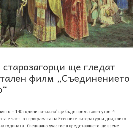
. старозагорци ще гледат
тален филм „Съединението
о“
ето – 140 години по-късно“ ще бъде представен утре, 4
тата е част от програмата на Есенните литературни дни, които
а годината . Специално участие в представянето ще вземе