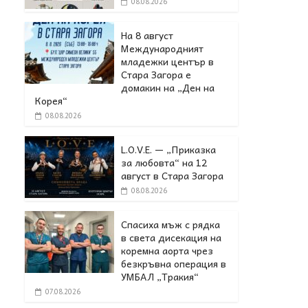
08.08.2026
На 8 август
Международният
младежки център в
Стара Загора е
домакин на „Ден на
Корея“
08.08.2026
L.O.V.E. — „Приказка
за любовта“ на 12
август в Стара Загора
08.08.2026
Спасиха мъж с рядка
в света дисекация на
коремна аорта чрез
безкръвна операция в
УМБАЛ „Тракия“
07.08.2026