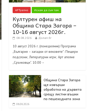
АРТуално
Искам да съм там
Културен афиш на
Община Стара Загора –
10-16 август 2026г.
08.08.2026
Долап.бг
10 август 2026 г. (понеделник) Програма
„България – загадки от вековете”: Пещери
подслони; Литературни игри; Арт ателие
„Сръчковци”. 10.00 –
Община Стара Загора
ще извърши
обработка на дървета
срещу листни въшки
по пешеходната зона
08.08.2026