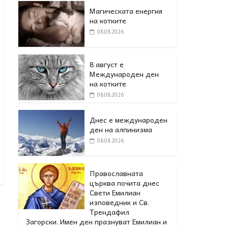
Магическата енергия
на котките
08.08.2026
8 август е
Международен ден
на котките
08.08.2026
Днес е международен
ден на алпинизма
08.08.2026
Православната
църква почита днес
Свети Емилиан
изповедник и Св.
Трендафил
Загорски. Имен ден празнуват Емилиан и