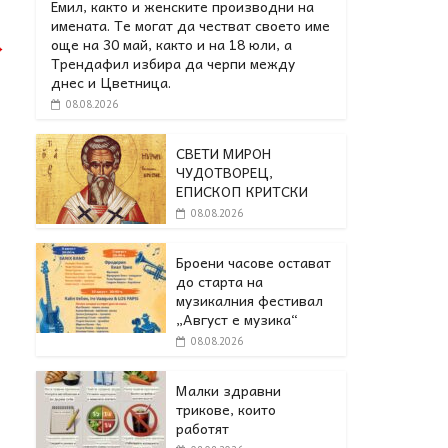
Емил, както и женските производни на
имената. Те могат да честват своето име
още на 30 май, както и на 18 юли, а
→
Трендафил избира да черпи между
днес и Цветница.
08.08.2026
СВЕТИ МИРОН
ЧУДОТВОРЕЦ,
ЕПИСКОП КРИТСКИ
08.08.2026
Броени часове остават
до старта на
музикалния фестивал
„Август е музика“
08.08.2026
Малки здравни
трикове, които
работят