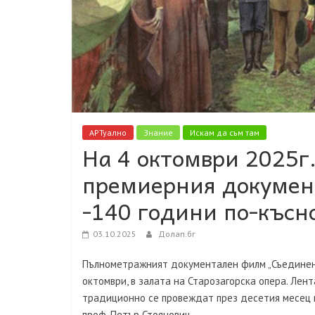
АРТуално
Знание
Искам да съм там
На 4 октомври 2025г
премиерния докумен
-140 години по-късн
03.10.2025
Долап.бг
Пълнометражният документален филм „Съединени
октомври, в залата на Старозагорска опера. Лен
традиционно се провеждат през десетия месец н
проф. Петър Стоянович.