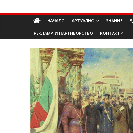
Skip
Долап
to
content
НАЧАЛО
АРТУАЛНО
ЗНАНИЕ
З
БГ
РЕКЛАМА И ПАРТНЬОРСТВО
КОНТАКТИ
култура|
изкуство|
пътешествия|
мода|
събития|
кухня|
реклама|
минало|