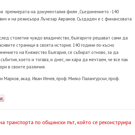
стоя премиерата на документалия филм „Съединението -140
вич и на режисьора Лъчезар Аврамов. Създаден е с финансовата
след столетия чуждо владичество, българите решават сами да
сивите страници в своята история. 140 години по-късно
нението на Княжество България, се събират отново, за да
ъбития, което и тогава, и днес, ни кара да мечтаем, че все пак
ори в своите различия.
и Марков, акад. Иван Илчев, проф. Милко Палангурски, проф.
st
а транспорта по общински път, който се реконструира