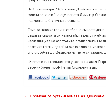
На 16 септември 2025г. в кино „Влайкова“ се съ
години по-късно“ на сценариста Димитър Стояно
подкрепа на Столичната община.
Само за няколко години свободно съществуване 
решават съдбата си, написвайки една от най-кра
наследниците на апостолите, осъществили Съеди
разкрият всички детайли около едно от малкото с
сме способни, да сбъдваме мечтите си заедно, д
Филмът е със специалното участие на акад. Георг
Веселин Янчев, проф. Петър Стоянович и др.
Facebook
Twitter
Google+
Pintere
←
Променя се организацията на движение н