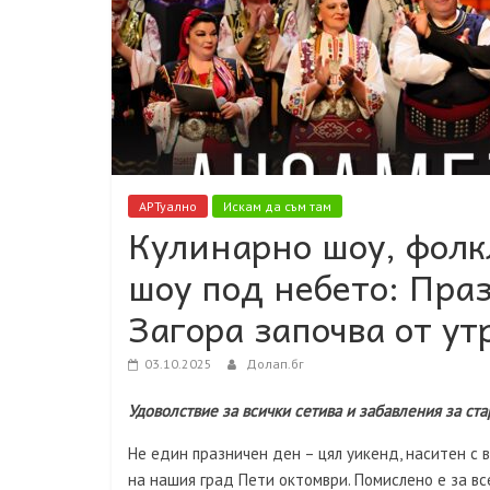
АРТуално
Искам да съм там
Кулинарно шоу, фол
шоу под небето: Пра
Загора започва от ут
03.10.2025
Долап.бг
Удоволствие за всички сетива и забавления за ст
Не един празничен ден – цял уикенд, наситен с 
на нашия град Пети октомври. Помислено е за вс