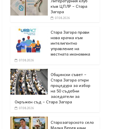
Литературния клуб
към ЦПЛР – Стара
Загора
07.08.2026
Стара Загора прави
нова крачка към
интелигентно
управление на
местната икономика
07.08.2026
Общински съвет –
Стара Загора откри
процедура за избор
на 50 съдебни
заседатели за
Окръжен съд – Стара Загора
07.08.2026
Старозагорското село
Малка Верея кани