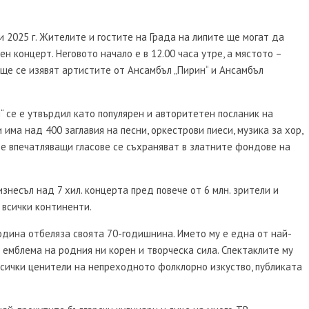
и 2025 г. Жителите и гостите на Града на липите ще могат да
н концерт. Неговото начало е в 12.00 часа утре, а мястото –
ще се изявят артистите от Ансамбъл „Пирин“ и Ансамбъл
“ се е утвърдил като популярен и авторитетен посланик на
 има над 400 заглавия на песни, оркестрови пиеси, музика за хор,
те впечатляващи гласове се съхраняват в златните фондове на
знесъл над 7 хил. концерта пред повече от 6 млн. зрители и
 всички континенти.
одина отбеляза своята 70-годишнина. Името му е една от най-
 емблема на родния ни корен и творческа сила. Спектаклите му
сички ценители на непреходното фолклорно изкуство, публиката