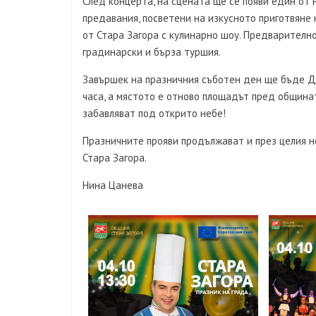
След концерта, на сцената ще се появи един от 
предавания, посветени на изкусното приготвяне
от Стара Загора с кулинарно шоу. Предварително
градинарски и бърза туршия.
Завършек на празничния съботен ден ще бъде Ди
часа, а мястото е отново площадът пред община
забавляват под открито небе!
Празничните прояви продължават и през целия н
Стара Загора.
Нина Цанева