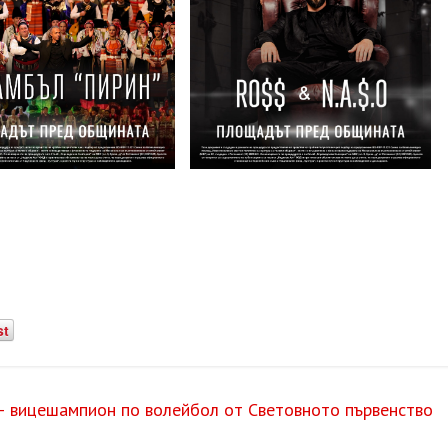
st
– вицешампион по волейбол от Световното първенство