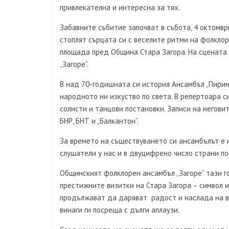
привлекателна и интересна за тях.
Забавните събитие започват в събота, 4 октомвр
стоплят сърцата си с веселите ритми на фолклоре
площада пред Община Стара Загора. На сцената 
„Загоре“.
В над 70-годишната си история Ансамбъл „Пирин
народното ни изкуство по света. В репертоара си
солисти и танцови постановки. Записи на негови
БНР, БНТ и „Балкантон“.
За времето на съществуването си ансамбълът е и
слушатели у нас и в двуцифрено число страни по
Общинският фолклорен ансамбъл „Загоре“ тази г
престижните визитки на Стара Загора – символ и
продължават да даряват радост и наслада на в
винаги ги посреща с дълги аплаузи.