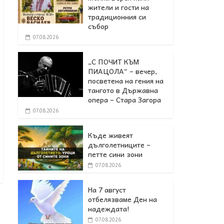
жители и гости на
традиционния си
събор
07.08.2026
„С ПОЧИТ КЪМ
ПИАЦОЛА“ – вечер,
посветена на гения на
тангото в Държавна
опера – Стара Загора
07.08.2026
Къде живеят
дълголетниците –
петте сини зони
07.08.2026
На 7 август
отбелязваме Ден на
надеждата!
07.08.2026