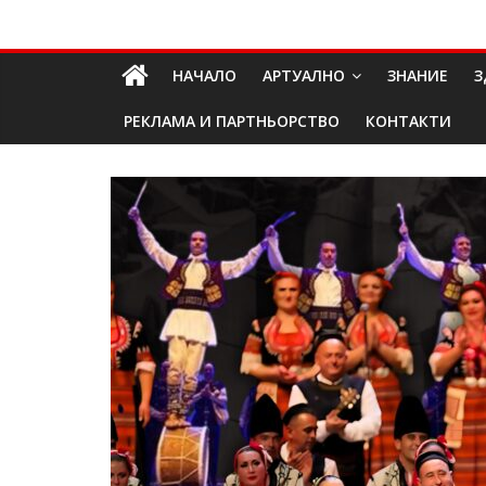
Skip
Долап
to
content
НАЧАЛО
АРТУАЛНО
ЗНАНИЕ
З
БГ
РЕКЛАМА И ПАРТНЬОРСТВО
КОНТАКТИ
култура|
изкуство|
пътешествия|
мода|
събития|
кухня|
реклама|
минало|