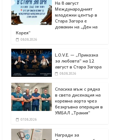
На 8 август
Международният
младежки център в
Стара Загора е
домакин на „Ден на
Корея“
08.08.2026
L.O.V.E. — „Приказка
за любовта“ на 12
август в Стара Загора
08.08.2026
Спасиха мъж с рядка
в света дисекация на
коремна аорта чрез
безкръвна операция в
УМБАЛ „Тракия“
07.08.2026
Награди за