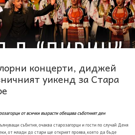
клорни концерти, диджей
зничният уикенд за Стара
ре
арозагорци от всички възрасти обещава съботният ден
вълнуващи събития, очаква старозагорци и гости по случай Деня
еки, от млади до стари ще открият проява, която да бъде