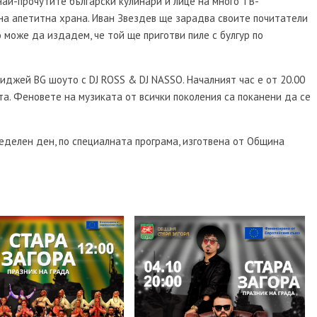
най-прочутите български кулинари и лице на много ТВ-
 на апетитна храна. Иван Звездев ще зарадва своите почитатели
 може да издадем, че той ще приготви пиле с булгур по
джей BG шоуто с DJ ROSS & DJ NASSO. Началният час е от 20.00
та. Феновете на музиката от всички поколения са поканени да се
еделен ден, по специалната програма, изготвена от Община