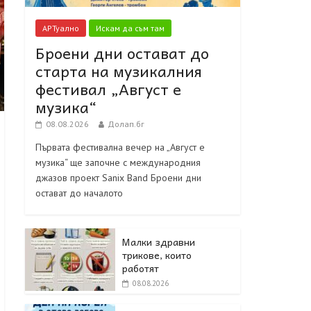
АРТуално
Искам да съм там
Броени дни остават до
старта на музикалния
фестивал „Август е
музика“
08.08.2026
Долап.бг
Първата фестивална вечер на „Август е
музика“ ще започне с международния
джазов проект Sanix Band Броени дни
остават до началото
Малки здравни
трикове, които
работят
08.08.2026