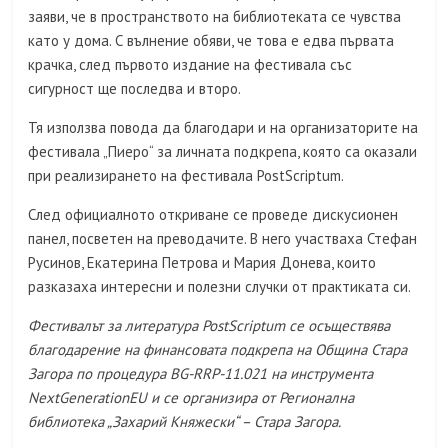
заяви, че в пространството на библиотеката се чувства
като у дома. С вълнение обяви, че това е едва първата
крачка, след първото издание на фестивала със
сигурност ще последва и второ.
Тя използва повода да благодари и на организаторите на
фестивала „Пиеро“ за личната подкрепа, която са оказали
при реализирането на фестивала PostScriptum.
След официалното откриване се проведе дискусионен
панел, посветен на преводачите. В него участваха Стефан
Русинов, Екатерина Петрова и Мария Донева, които
разказаха интересни и полезни случки от практиката си.
Фестивалът за литература PostScriptum се осъществява
благодарение на финансовата подкрепа на Община Стара
Загора по процедура BG-RRP-11.021 на инструмента
NextGenerationEU и се организира от Регионална
библиотека „Захарий Княжески“ – Стара Загора.