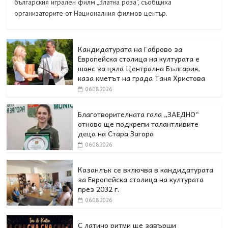
българския игрален филм „Златна роза“, съобщиха
организаторите от Националния филмов център.
Кандидатурата на Габрово за
Европейска столица на културата е
шанс за цяла Централна България,
каза кметът на града Таня Христова
06.08.2026
Благотворителната гала „ЗАЕДНО“
отново ще подкрепи талантливите
деца на Стара Загора
06.08.2026
Казанлък се включва в кандидатурата
за Европейска столица на културата
през 2032 г.
06.08.2026
С латино ритми ще завърши