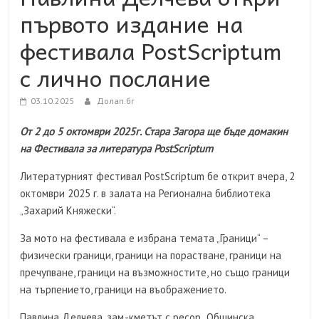
първото издание на
фестивала PostScriptum
с лично послание
03.10.2025
Долап.бг
От 2 до 5 октомври 2025г. Стара Загора ще бъде домакин
на Фестивала за литература PostScriptum
Литературният фестивал PostScriptum бе открит вчера, 2
октомври 2025 г. в залата на Регионална библиотека
„Захарий Княжески“.
За мото на фестивала е избрана темата „Граници“ –
физически граници, граници на порастване, граници на
пречупване, граници на възможностите, но също граници
на търпението, граници на въображението.
Павлина Делчева, зам.-кметът с ресор „Общинска