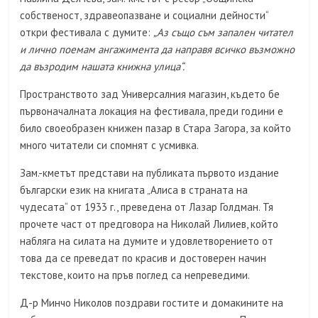
собственост, здравеопазване и социални дейности“
откри фестивала с думите:
„Аз също съм запален читател
и лично поемам ангажимента да направя всичко възможно
да възродим нашата книжна улица“.
Пространството зад Универсалния магазин, където бе
първоначалната локация на фестивала, преди години е
било своеобразен книжен пазар в Стара Загора, за който
много читатели си спомнят с усмивка.
Зам.-кметът представи на публиката първото издание
български език на книгата „Алиса в страната на
чудесата“ от 1933 г., преведена от Лазар Голдман. Тя
прочете част от предговора на Николай Лилиев, който
набляга на силата на думите и удовлетворението от
това да се преведат по красив и достоверен начин
текстове, които на пръв поглед са непреведими.
Д-р Минчо Николов поздрави гостите и домакините на