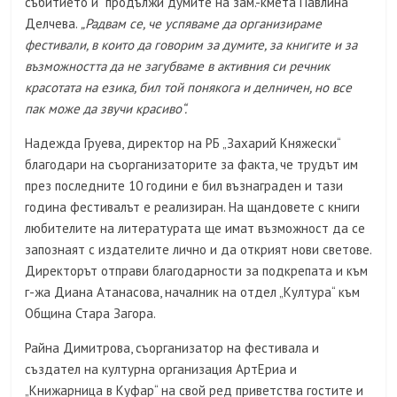
събитието и продължи думите на зам.-кмета Павлина
Делчева.
„Радвам се, че успяваме да организираме
фестивали, в които да говорим за думите, за книгите и за
възможността да не загубваме в активния си речник
красотата на езика, бил той понякога и делничен, но все
пак може да звучи красиво“.
Надежда Груева, директор на РБ „Захарий Княжески“
благодари на съорганизаторите за факта, че трудът им
през последните 10 години е бил възнаграден и тази
година фестивалът е реализиран. На щандовете с книги
любителите на литературата ще имат възможност да се
запознаят с издателите лично и да открият нови светове.
Директорът отправи благодарности за подкрепата и към
г-жа Диана Атанасова, началник на отдел „Култура“ към
Община Стара Загора.
Райна Димитрова, съорганизатор на фестивала и
създател на културна организация АртЕриа и
„Книжарница в Куфар“ на свой ред приветства гостите и