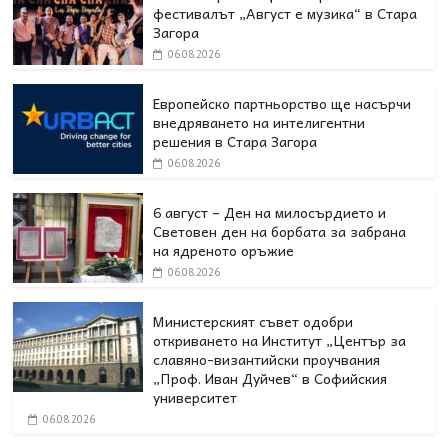
фестивалът „Август е музика“ в Стара
Загора
06.08.2026
Европейско партньорство ще насърчи
внедряването на интелигентни
решения в Стара Загора
06.08.2026
6 август – Ден на милосърдието и
Световен ден на борбата за забрана
на ядреното оръжие
06.08.2026
Министерският съвет одобри
откриването на Институт „Център за
славяно-византийски проучвания
„Проф. Иван Дуйчев“ в Софийския
университет
06.08.2026