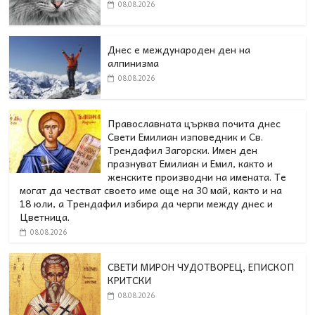
08.08.2026
Днес е международен ден на
алпинизма
08.08.2026
Православната църква почита днес
Свети Емилиан изповедник и Св.
Трендафил Загорски. Имен ден
празнуват Емилиан и Емил, както и
женските производни на имената. Те
могат да честват своето име още на 30 май, както и на
18 юли, а Трендафил избира да черпи между днес и
Цветница.
08.08.2026
СВЕТИ МИРОН ЧУДОТВОРЕЦ, ЕПИСКОП
КРИТСКИ
08.08.2026