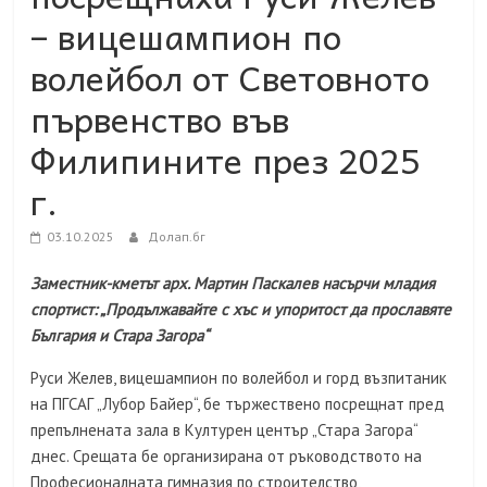
– вицешампион по
волейбол от Световното
първенство във
Филипините през 2025
г.
03.10.2025
Долап.бг
Заместник-кметът арх. Мартин Паскалев насърчи младия
спортист: „Продължавайте с хъс и упоритост да прославяте
България и Стара Загора“
Руси Желев, вицешампион по волейбол и горд възпитаник
на ПГСАГ „Лубор Байер“, бе тържествено посрещнат пред
препълнената зала в Културен център „Стара Загора“
днес. Срещата бе организирана от ръководството на
Професионалната гимназия по строителство,