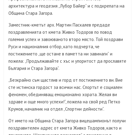
архитектура и геодезия „Лубор Байер“ и с подкрепата на
Община Стара Загора.
Заместник-кметът арх. Мартин Паскалев предаде
поздравленията от кмета Живко Тодоров по повод
големия успех и завоюваното второ място. Той поздрави
Руси и националния отбор, като подчерта, че
постижението „ще остане в паметта ни завинаги“ и
пожела: „Продължавайте с хъс и упоритост да прославяте
България и Стара Загора“.
„Безкрайно съм щастлив и горд от постижението ви. Вие
сте истинска гордост за всички нас. Спортът е социален
феномен, обединяващ емоционално хората. Желая ви
здраве и още много успехи!“, пожела на свой ред Петко
Крумов, началник на отдел „Спортни дейности“.
От името на Община Стара Загора вицешампионът получи
поздравителен адрес от кмета Живко Тодоров, както и