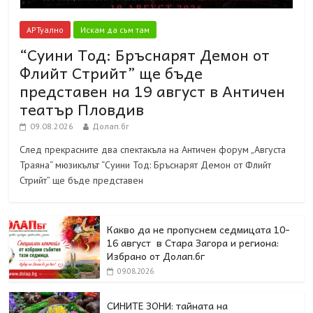
АРТуално
Искам да съм там
“Суини Тод: Бръснарят Демон от
Флийт Стрийт” ще бъде
представен на 19 август в Античен
театър Пловдив
09.08.2026
Долап.бг
След прекрасните два спектакъла на Античен форум „Августа
Траяна“ мюзикълът “Суини Тод: Бръснарят Демон от Флийт
Стрийт” ще бъде представен
Какво да не пропуснем седмицата 10-
16 август в Стара Загора и региона:
Избрано от Долап.бг
09.08.2026
СИНИТЕ ЗОНИ: тайната на