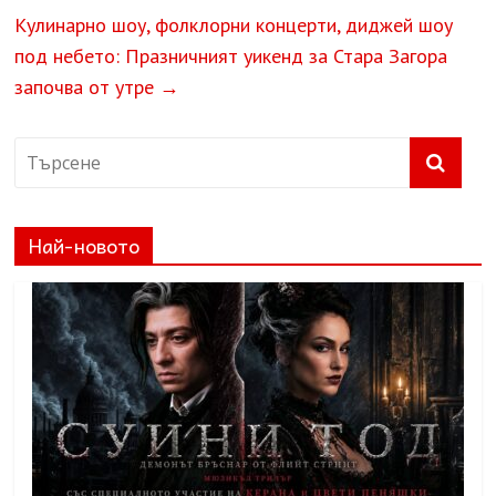
Кулинарно шоу, фолклорни концерти, диджей шоу
под небето: Празничният уикенд за Стара Загора
започва от утре
→
Най-новото