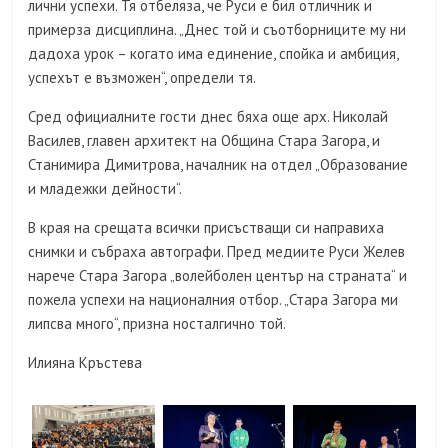
лични успехи. Тя отбеляза, че Руси е бил отличник и
примерза дисциплина. „Днес той и съотборниците му ни
дадоха урок – когато има единение, спойка и амбиция,
успехът е възможен“, определи тя.
Сред официалните гости днес бяха още арх. Николай
Василев, главен архитект на Община Стара Загора, и
Станимира Димитрова, началник на отдел „Образование
и младежки дейности“.
В края на срещата всички присъстващи си направиха
снимки и събраха автографи. Пред медиите Руси Желев
нарече Стара Загора „волейболен център на страната“ и
пожела успехи на националния отбор. „Стара Загора ми
липсва много“, призна носталгично той.
Илияна Кръстева