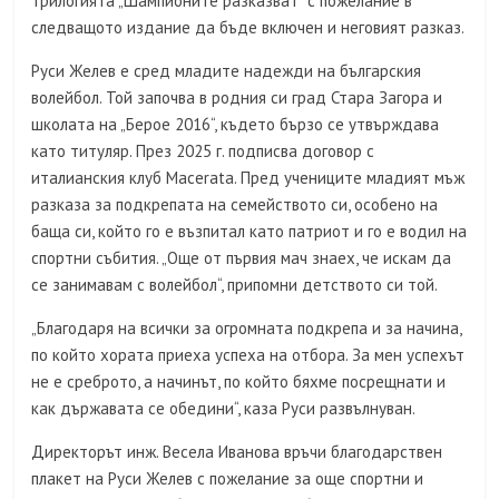
трилогията „Шампионите разказват“ с пожелание в
следващото издание да бъде включен и неговият разказ.
Руси Желев е сред младите надежди на българския
волейбол. Той започва в родния си град Стара Загора и
школата на „Берое 2016“, където бързо се утвърждава
като титуляр. През 2025 г. подписва договор с
италианския клуб Macerata. Пред учениците младият мъж
разказа за подкрепата на семейството си, особено на
баща си, който го е възпитал като патриот и го е водил на
спортни събития. „Още от първия мач знаех, че искам да
се занимавам с волейбол“, припомни детството си той.
„Благодаря на всички за огромната подкрепа и за начина,
по който хората приеха успеха на отбора. За мен успехът
не е среброто, а начинът, по който бяхме посрещнати и
как държавата се обедини“, каза Руси развълнуван.
Директорът инж. Весела Иванова връчи благодарствен
плакет на Руси Желев с пожелание за още спортни и