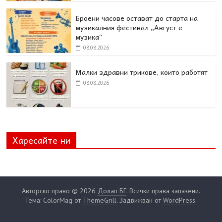
Броени часове остават до старта на
музикалния фестивал „Август е
музика“
08.08.2026
Малки здравни трикове, които работят
08.08.2026
Харесайте ни
Авторско право © 2026
Долап БГ
. Всички права запазени.
Тема: ColorMag от
ThemeGrill
. Задвижван от
WordPress
.