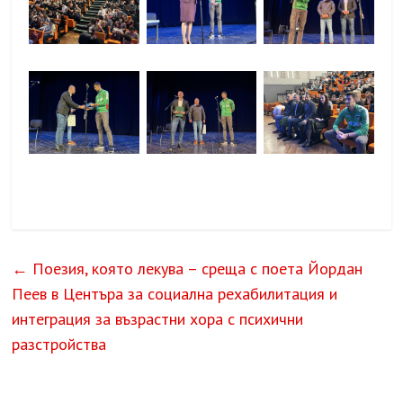
←
Поезия, която лекува – среща с поета Йордан
Пеев в Центъра за социална рехабилитация и
интеграция за възрастни хора с психични
разстройства