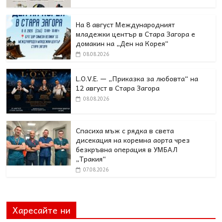
На 8 август Международният
младежки център в Стара Загора е
домакин на „Ден на Корея“
08.08.2026
L.O.V.E. — „Приказка за любовта“ на
12 август в Стара Загора
08.08.2026
Спасиха мъж с рядка в света
дисекация на коремна аорта чрез
безкръвна операция в УМБАЛ
„Тракия“
07.08.2026
Харесайте ни