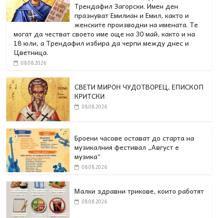
Трендафил Загорски. Имен ден
празнуват Емилиан и Емил, както и
женските производни на имената. Те
могат да честват своето име още на 30 май, както и на
18 юли, а Трендафил избира да черпи между днес и
Цветница.
08.08.2026
СВЕТИ МИРОН ЧУДОТВОРЕЦ, ЕПИСКОП
КРИТСКИ
08.08.2026
Броени часове остават до старта на
музикалния фестивал „Август е
музика“
08.08.2026
Малки здравни трикове, които работят
08.08.2026