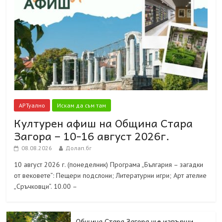
АРТуално
Искам да съм там
Културен афиш на Община Стара
Загора – 10-16 август 2026г.
08.08.2026
Долап.бг
10 август 2026 г. (понеделник) Програма „България – загадки
от вековете”: Пещери подслони; Литературни игри; Арт ателие
„Сръчковци”. 10.00 –
Община Стара Загора ще извърши