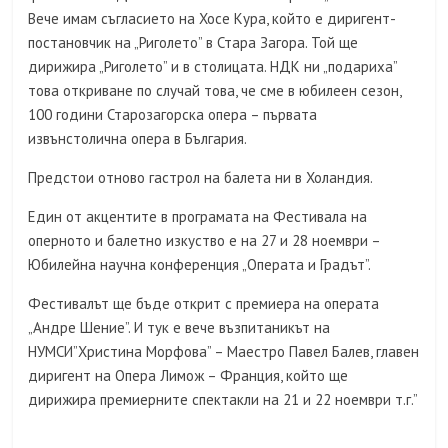
Вече имам съгласието на Хосе Кура, който е диригент-
постановчик на „Риголето” в Стара Загора. Той ще
дирижира „Риголето” и в столицата. НДК ни „подариха”
това откриване по случай това, че сме в юбилеен сезон,
100 години Старозагорска опера – първата
извънстолична опера в България.
Предстои отново гастрол на балета ни в Холандия.
Един от акцентите в програмата на Фестивала на
оперното и балетно изкуство е на 27 и 28 ноември –
Юбилейна научна конференция „Операта и Градът”.
Фестивалът ще бъде открит с премиера на операта
„Андре Шение”. И тук е вече възпитаникът на
НУМСИ”Христина Морфова” – Маестро Павел Балев, главен
диригент на Опера Лимож – Франция, който ще
дирижира премиерните спектакли на 21 и 22 ноември т.г.”