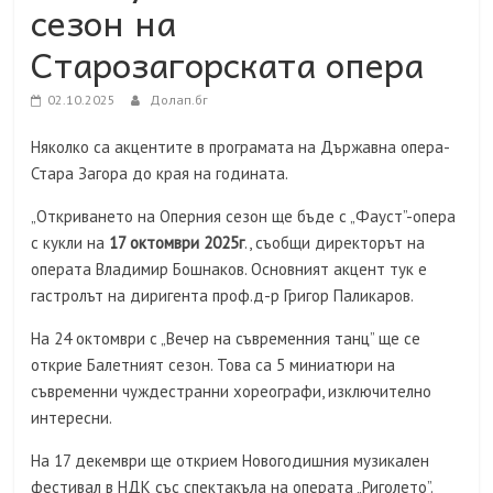
сезон на
Старозагорската опера
02.10.2025
Долап.бг
Няколко са акцентите в програмата на Държавна опера-
Стара Загора до края на годината.
„Откриването на Оперния сезон ще бъде с „Фауст”-опера
с кукли на
17 октомври 2025г
., съобщи директорът на
операта Владимир Бошнаков. Основният акцент тук е
гастролът на диригента проф.д-р Григор Паликаров.
На 24 октомври с „Вечер на съвременния танц” ще се
открие Балетният сезон. Това са 5 миниатюри на
съвременни чуждестранни хореографи, изключително
интересни.
На 17 декември ще открием Новогодишния музикален
фестивал в НДК със спектакъла на операта „Риголето”.