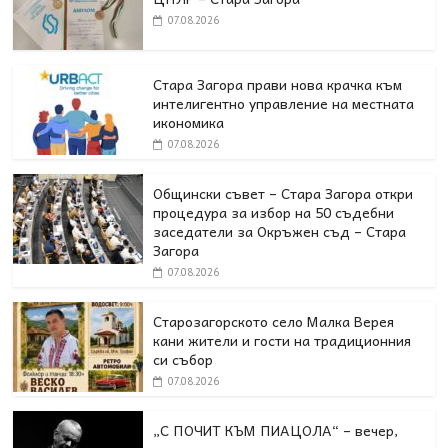
07.08.2026
Стара Загора прави нова крачка към
интелигентно управление на местната
икономика
07.08.2026
Общински съвет – Стара Загора откри
процедура за избор на 50 съдебни
заседатели за Окръжен съд – Стара
Загора
07.08.2026
Старозагорското село Малка Верея
кани жители и гости на традиционния
си събор
07.08.2026
„С ПОЧИТ КЪМ ПИАЦОЛА“ – вечер,