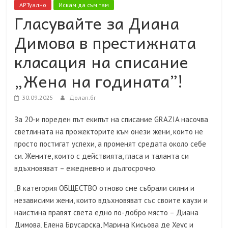
АРТуално
Искам да съм там
Гласувайте за Диана
Димова в престижната
класация на списание
„Жена на годината”!
30.09.2025
Долап.бг
За 20-и пореден път екипът на списание GRAZIA насочва
светлината на прожекторите към онези жени, които не
просто постигат успехи, а променят средата около себе
си. Жените, които с действията, гласа и таланта си
вдъхновяват – ежедневно и дългосрочно.
„В категория ОБЩЕСТВО отново сме събрали силни и
независими жени, които вдъхновяват със своите каузи и
наистина правят света едно по-добро място – Диана
Димова, Елена Брусарска, Марина Кисьова де Хеус и