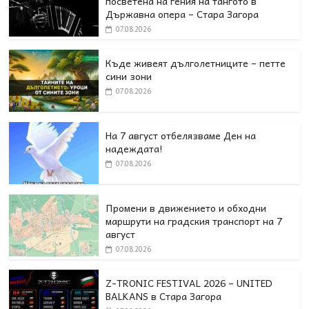
посветена на гения на тангото в
Държавна опера – Стара Загора
07.08.2026
Къде живеят дълголетниците – петте
сини зони
07.08.2026
На 7 август отбелязваме Ден на
надеждата!
07.08.2026
Промени в движението и обходни
маршрути на градския транспорт на 7
август
07.08.2026
Z-TRONIC FESTIVAL 2026 – UNITED
BALKANS в Стара Загора