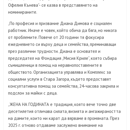
Офелия Кънева”- се казва в представянето на
номинираните.
„По професия и призвание Диана Димова е социален
работник. Иначе е човек, който обича да бяга, но никога
от проблемите. Повече от 20 години тя фокусира
ежедневието си върху деца и семейства, преминаващи
през различни трудности. Диана е основател и
председател на Фондация „Мисия Криле“, която събира
съмишленици в помощ на неравнопоставените в
обществото. Организацията управлява и Комплекс за
социални услуги в Стара Загора, където предоставят
консултативна помощ за семейства, 24-часова закрила и
подслон за майки с деца.
„ЖЕНА НА ГОДИНАТА е традиция, която вече точно две
десетилетия отличава силата, визията и ангажираността
на дамите, които ни карат да вярваме в промяната. През
2025 г. отново отдаваме заслужено внимание на