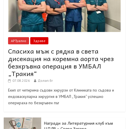
АРТуално
Здраве
Спасиха мъж с рядка в света
дисекация на коремна аорта чрез
безкръвна операция в УМБАЛ
„Тракия“
07.08.2026
Долап.бг
Екип от четирима съдови хирурзи от Клиниката по съдова и
ендоваскуларна хирургия в УМБАЛ „Тракия“ успешно
оперираха по безкръвен път
Награди за Литературния клуб към
ЦПЛР – Стара Загора