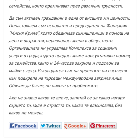
семейства, които преминават през различни трудности.
Да съм активен гражданин е една от висшите ми ценности.
Понастоящем съм основател и председател на Фондация
“Мисия Криле”, която обединява съмишленици в помощ на
деца и възрастни, неравнопоставени в обществото.
Организацията ни управлява Комплекса за социални
услуги в града, където предоставяме консултативна помощ
за семейства, както и 24-часова закрила и подслон за
майки с деца. Ръководител съм на проектите ни насочени
към подкрепа на търсещи международна закрила лица.
Обичам да бягам, но никога от проблемите.
Ако не знаеш какво те влече, запитай се за какво изгаря
сърцето ти, къде е страстта ти, какво те вдъхновява, без
какво не можеш.
Facebook
Twitter
Google+
Pinterest