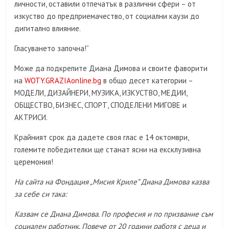
личности, оставили отпечатък в различни сфери – от
изкуство до предприемачество, от социални каузи до
дигитално влияние.
Гласуването започна!”
Може да подкрепите Диана Димова и своите фаворити
на
WOTY.GRAZIAonline.bg
в общо десет категории –
МОДЕЛИ, ДИЗАЙНЕРИ, МУЗИКА, ИЗКУСТВО, МЕДИИ,
ОБЩЕСТВО, БИЗНЕС, СПОРТ, СПОДЕЛЕНИ МИГОВЕ и
АКТРИСИ.
Крайният срок да дадете своя глас е 14 октомври,
големите победителки ще станат ясни на ексклузивна
церемония!
На сайта на Фондация „Мисия Криле” Диана Димова казва
за себе си така:
Казвам се Диана Димова. По професия и по призвание съм
социален работник. Повече от 20 години работя с деца и