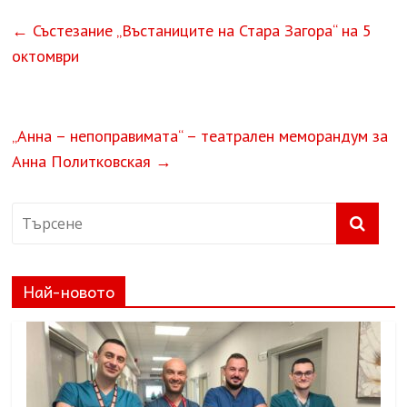
←
Състезание „Въстаниците на Стара Загора“ на 5
октомври
„Анна – непоправимата“ – театрален меморандум за
Анна Политковская
→
Най-новото