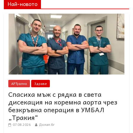
Най-новото
АРТуално
Здраве
Спасиха мъж с рядка в света
дисекация на коремна аорта чрез
безкръвна операция в УМБАЛ
„Тракия“
07.08.2026
Долап.бг