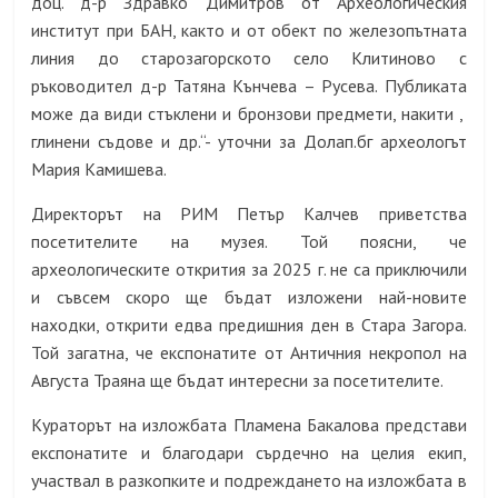
доц. д-р Здравко Димитров от Археологическия
институт при БАН, както и от обект по железопътната
линия до старозагорското село Клитиново с
ръководител д-р Татяна Кънчева – Русева. Публиката
може да види стъклени и бронзови предмети, накити ,
глинени съдове и др.“- уточни за Долап.бг археологът
Мария Камишева.
Директорът на РИМ Петър Калчев приветства
посетителите на музея. Той поясни, че
археологическите открития за 2025 г. не са приключили
и съвсем скоро ще бъдат изложени най-новите
находки, открити едва предишния ден в Стара Загора.
Той загатна, че експонатите от Античния некропол на
Августа Траяна ще бъдат интересни за посетителите.
Кураторът на изложбата Пламена Бакалова представи
експонатите и благодари сърдечно на целия екип,
участвал в разкопките и подреждането на изложбата в