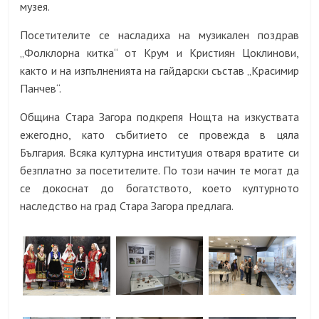
музея.
Посетителите се насладиха на музикален поздрав
„Фолклорна китка“ от Крум и Кристиян Цоклинови,
както и на изпълненията на гайдарски състав „Красимир
Панчев“.
Община Стара Загора подкрепя Нощта на изкуствата
ежегодно, като събитието се провежда в цяла
България. Всяка културна институция отваря вратите си
безплатно за посетителите. По този начин те могат да
се докоснат до богатството, което културното
наследство на град Стара Загора предлага.