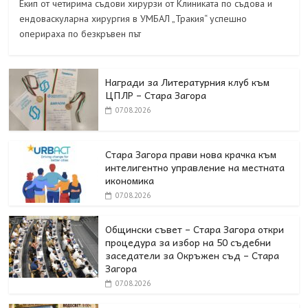
Екип от четирима съдови хирурзи от Клиниката по съдова и
ендоваскуларна хирургия в УМБАЛ „Тракия“ успешно
оперираха по безкръвен път
Награди за Литературния клуб към
ЦПЛР – Стара Загора
07.08.2026
Стара Загора прави нова крачка към
интелигентно управление на местната
икономика
07.08.2026
Общински съвет – Стара Загора откри
процедура за избор на 50 съдебни
заседатели за Окръжен съд – Стара
Загора
07.08.2026