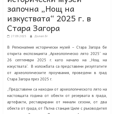
започна „Нощ на
изкуствата“ 2025 г. в
Стара Загора
27.09.2025
Долап.бг
В Регионалния исторически музей – Стара Загора бе
открита експозицията „Археологическо лято 2025“ на
26 септември 2025 г. като начало на „Нощ на
изкуствата“. В изложбата са представени резултатите
от археологическите проучвания, проведени в град
Стара Загора през 2025 г.
„Представени са находки от археологическото лято на
настоящата година от обекти от резервата в града,
артефакти, реставрирани от минали сезони, от два
обекта от града, от Пътна станция Циле с ръководител