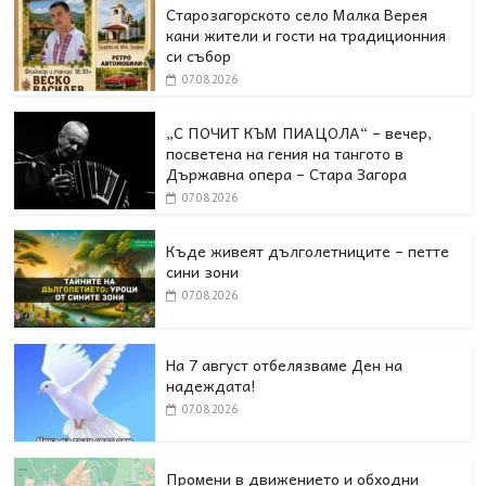
Старозагорското село Малка Верея
кани жители и гости на традиционния
си събор
07.08.2026
„С ПОЧИТ КЪМ ПИАЦОЛА“ – вечер,
посветена на гения на тангото в
Държавна опера – Стара Загора
07.08.2026
Къде живеят дълголетниците – петте
сини зони
07.08.2026
На 7 август отбелязваме Ден на
надеждата!
07.08.2026
Промени в движението и обходни