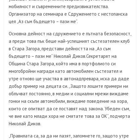
мобилност и съвременните предизвикателства.
Организатор на семинара е Сдружението с нестопанска
цел „Аз съм бъдещето – пази ме“.
Основна дейност на сдружението е пътната безопасност,
а преди това пък беше най-успешният състезателен клуб
в Стара Загора, представи дейността на „Аз съм
бъдещето – пази ме“ Николай Диков.Секретарят на
Община Стара Загора, който има в портфолиото си
многобройни награди като автомобилен състезател и
утре отново ще участва в автонадпревара, иска да даде
добър пример на децата си. „Защото лошите примери ни
облъчват постоянно, в медии и социални мрежи виждаме
гонки на скъпи автомобили, виждаме поведение на хора,
които се опитват да се поставят над закона. Убеден съм,
че вие като млади хора не смятате това за ОК“, подчерта
Николай Диков.
„Правилата са, за да ни пазят, запомнете го, защото утре