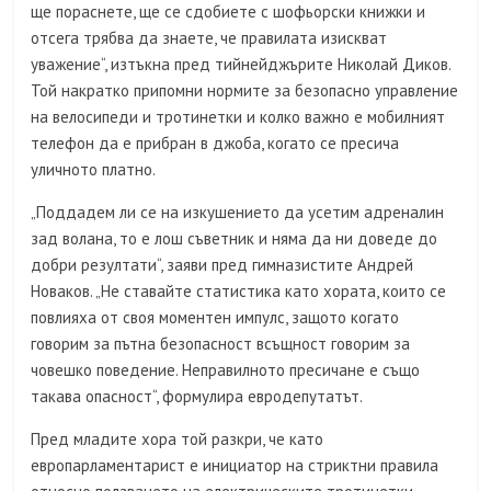
ще пораснете, ще се сдобиете с шофьорски книжки и
отсега трябва да знаете, че правилата изискват
уважение“, изтъкна пред тийнейджърите Николай Диков.
Той накратко припомни нормите за безопасно управление
на велосипеди и тротинетки и колко важно е мобилният
телефон да е прибран в джоба, когато се пресича
уличното платно.
„Поддадем ли се на изкушението да усетим адреналин
зад волана, то е лош съветник и няма да ни доведе до
добри резултати“, заяви пред гимназистите Андрей
Новаков. „Не ставайте статистика като хората, които се
повлияха от своя моментен импулс, защото когато
говорим за пътна безопасност всъщност говорим за
човешко поведение. Неправилното пресичане е също
такава опасност“, формулира евродепутатът.
Пред младите хора той разкри, че като
европарламентарист е инициатор на стриктни правила