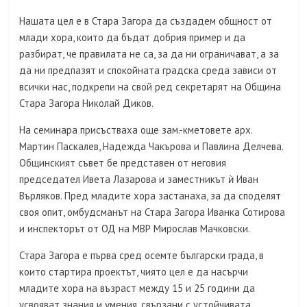
Нашата цел е в Стара Загора да създадем общност от
млади хора, които да бъдат добрия пример и да
разбират, че правилата не са, за да ни ограничават, а за
да ни предпазят и спокойната градска среда зависи от
всички нас, подкрепи на свой ред секретарят на Община
Стара Загора Николай Диков.
На семинара присъстваха още зам.-кметовете арх.
Мартин Паскалев, Надежда Чакърова и Павлина Делчева.
Общинският съвет бе представен от неговия
председател Ивета Лазарова и заместникът ѝ Иван
Върляков. Пред младите хора застанаха, за да споделят
своя опит, омбудсманът на Стара Загора Иванка Сотирова
и инспекторът от ОД на МВР Мирослав Мачковски.
Стара Загора е първа сред осемте български града, в
които стартира проектът, чиято цел е да насърчи
младите хора на възраст между 15 и 25 години да
усвояват знания и умения, свързани с устойчивата