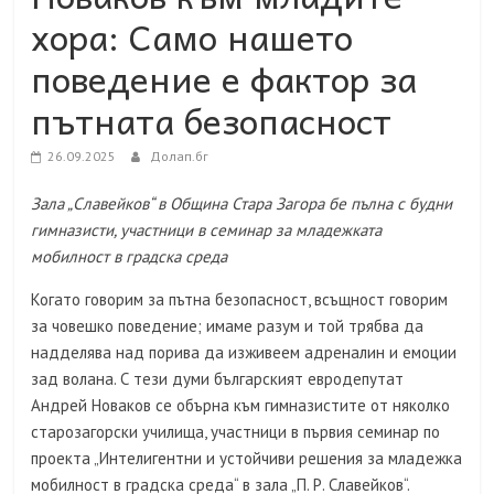
хора: Само нашето
поведение е фактор за
пътната безопасност
26.09.2025
Долап.бг
Зала „Славейков“ в Община Стара Загора бе пълна с будни
гимназисти, участници в семинар за младежката
мобилност в градска среда
Когато говорим за пътна безопасност, всъщност говорим
за човешко поведение; имаме разум и той трябва да
надделява над порива да изживеем адреналин и емоции
зад волана. С тези думи българският евродепутат
Андрей Новаков се обърна към гимназистите от няколко
старозагорски училища, участници в първия семинар по
проекта „Интелигентни и устойчиви решения за младежка
мобилност в градска среда“ в зала „П. Р. Славейков“.