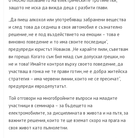
относно ползването на електрическите тротинетки,
защото не иска да вижда деца с разбити глави.
„Да пиеш алкохол или употребяваш забранени вещества
и след това да седнеш в своя автомобил е съзнателно
решение, не е под въздействието на емоции – това е
виновно поведение и то има своите последици“,
предупреди юристът Новаков. „Не карайте пили, съветвам
ви горещо. Когато съм бил млад съм допускал грешки, но
не и това! Имайте контрол върху своето поведение, да
участваш в гонка не те прави готин, не е добра житейска
стратегия – има червени линии, които не се пресичат“,
предупреди евродепутатът.
Той отговори на многобройните въпроси на младите
участници в семинара – за бъдещето на
електромобилите, за дисциплината в живота и на пътя, за
важните решения, които те ще вземат скоро на прага на
своя живот като пълнолетни.