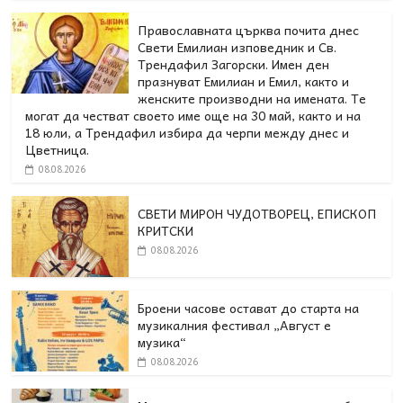
Православната църква почита днес
Свети Емилиан изповедник и Св.
Трендафил Загорски. Имен ден
празнуват Емилиан и Емил, както и
женските производни на имената. Те
могат да честват своето име още на 30 май, както и на
18 юли, а Трендафил избира да черпи между днес и
Цветница.
08.08.2026
СВЕТИ МИРОН ЧУДОТВОРЕЦ, ЕПИСКОП
КРИТСКИ
08.08.2026
Броени часове остават до старта на
музикалния фестивал „Август е
музика“
08.08.2026