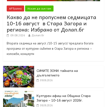
АРТуално
Искам да съм там
Какво да не пропуснем седмицата
10-16 август в Стара Загора и
региона: Избрано от Долап.бг
09.08.2026
Долап.бг
Втората седмица на август /10-15 август/ предлага богата
програма от културни събития в Стара Загора и региона –
изложби, концерти
СИНИТЕ ЗОНИ: тайната на
дълголетието
09.08.2026
Културен афиш на Община Стара
Загора – 10-16 август 2026г.
08.08.2026