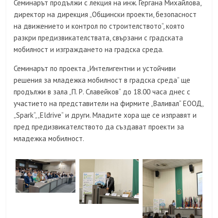
Семинарът продължи с лекция на инж. Гергана Михайлова,
директор на дирекция „Общински проекти, безопасност
на движението и контрол по строителството“, която
разкри предизвикателствата, свързани с градската
мобилност и изграждането на градска среда.
Семинарът по проекта „Интелигентни и устойчиви
решения за младежка мобилност в градска среда“ ще
продължи в зала „П. Р. Славейков“ до 18.00 часа днес с
участието на представители на фирмите „Валивал“ ЕООД,
„Spark“, „Eldrive“ и други. Младите хора ще се изправят и
пред предизвикателството да създават проекти за
младежка мобилност.