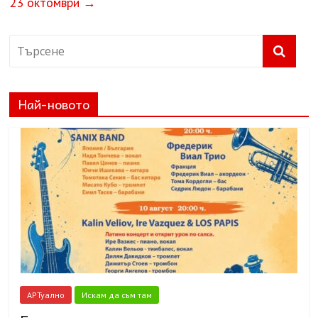
23 октомври
→
Най-новото
АРТуално
Искам да съм там