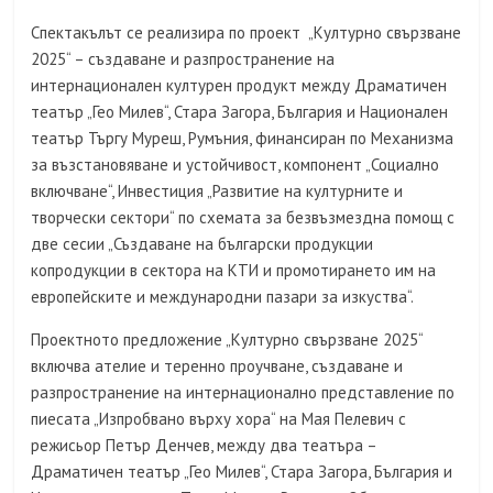
Спектакълът се реализира по проект „Културно свързване
2025“ – създаване и разпространение на
интернационален културен продукт между Драматичен
театър „Гео Милев“, Стара Загора, България и Национален
театър Търгу Муреш, Румъния, финансиран по Механизма
за възстановяване и устойчивост, компонент „Социално
включване“, Инвестиция „Развитие на културните и
творчески сектори“ по схемата за безвъзмездна помощ с
две сесии „Създаване на български продукции
копродукции в сектора на КТИ и промотирането им на
европейските и международни пазари за изкуства“.
Проектното предложение „Културно свързване 2025“
включва ателие и теренно проучване, създаване и
разпространение на интернационално представление по
пиесата „Изпробвано върху хора“ на Мая Пелевич с
режисьор Петър Денчев, между два театъра –
Драматичен театър „Гео Милев“, Стара Загора, България и