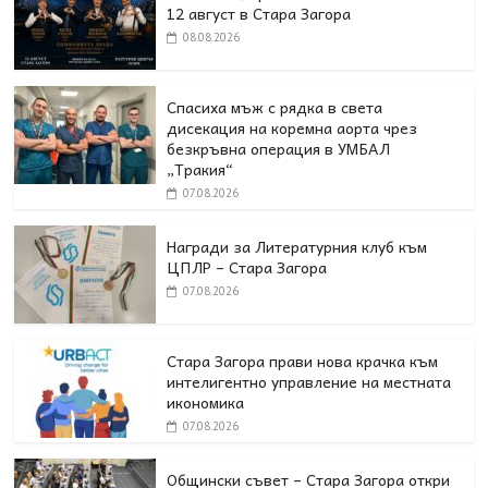
12 август в Стара Загора
08.08.2026
Спасиха мъж с рядка в света
дисекация на коремна аорта чрез
безкръвна операция в УМБАЛ
„Тракия“
07.08.2026
Награди за Литературния клуб към
ЦПЛР – Стара Загора
07.08.2026
Стара Загора прави нова крачка към
интелигентно управление на местната
икономика
07.08.2026
Общински съвет – Стара Загора откри