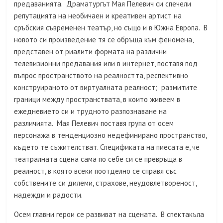
предаванията. Драматургът Мая Пелевич си спечели
репутацията на необичаен и креативен артист на
сръбския съвременен театър, но също и в Южна Европа. В
новото си произведение тя се обръща към феномена,
представен от риалити формата на различни
телевизионни предавания или в интернет, поставя под
въпрос пространството на реалността, респективно
конструираното от виртуалната реалност; размитите
граници между пространствата, в които живеем в
ежедневието си и трудното разпознаване на
различията. Мая Пелевич поставя група от осем
персонажа в тенденциозно недефинирано пространство,
където те съжителстват. Спецификата на пиесата е, че
театралната сцена сама по себе си се превръща в
реалност, в която всеки поотделно се справя със
собствените си дилеми, страхове, неудовлетвореност,
надежди и радости.
Осем главни герои се развиват на сцената. В спектакъла