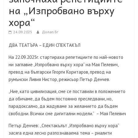
на „Изпробвано върху
хора“
24.09.2025
Долап.бг
ДВА ТЕАТЪРА – ЕДИН СПЕКТАКЪЛ
На 22.09.2025г. стартираха репетициите по най-новото
ни заглавие „Изпробвано върху хора“ на Мая Пелевич,
превод на български Георги Коритаров, превод на
румънски Ливия Нистор, режисьор Петър Денчев.
„Ние, като цивилизация, сме се поставили в положението
да обичаме, да бъдем постоянно преследвани, но,
парадоксално, да жадуваме за желанието да бъдем
свободни. Всички сме дигитални модели.” – Мая Пелевич
Петър Денчев: „Спектакълът „Изпробвано върху хора“
засяга една лесно разпознаваема тема – риалити