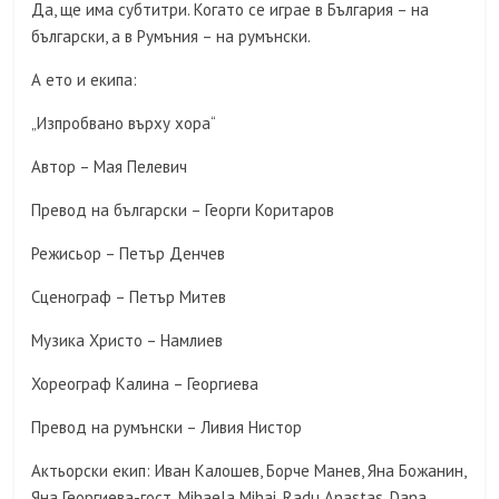
Да, ще има субтитри. Когато се играе в България – на
български, а в Румъния – на румънски.
А ето и екипа:
„Изпробвано върху хора“
Автор – Мая Пелевич
Превод на български – Георги Коритаров
Режисьор – Петър Денчев
Сценограф – Петър Митев
Музика Христо – Намлиев
Хореограф Калина – Георгиева
Превод на румънски – Ливия Нистор
Актьорски екип: Иван Калошев, Борче Манев, Яна Божанин,
Яна Георгиева-гост, Mihaela Mihai, Radu Anastas, Dana