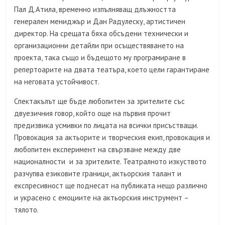
Пал Д.Атила, временно изпълняващ длъжността
генерален мениджър и Дан Радулеску, артистичен
директор. На срещата бяха обсъдени технически и
организационни детайли при осъществяването на
проекта, така също и бъдещото му програмиране в
репертоарите на двата театъра, което цели гарантиране
на неговата устойчивост.
Спектакълът ще бъде любопитен за зрителите със
двуезичния говор, който още на първия прочит
предизвика усмивки по лицата на всички присъстващи.
Провокация за актьорите и творческия екип, провокация и
любопитен експеримент на свързване между две
националности и за зрителите. Театралното изкуството
разчупва езиковите граници, актьорския талант и
експресивност ще поднесат на публиката нещо различно
и украсено с емоциите на актьорския инструмент –
тялото.