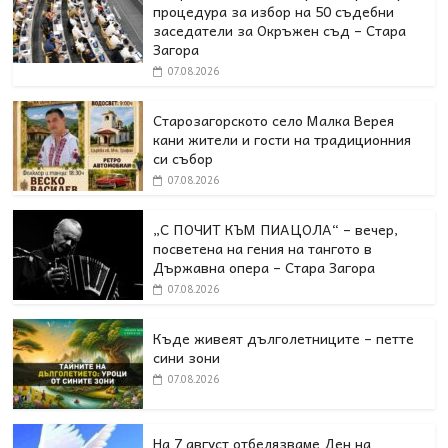
процедура за избор на 50 съдебни
заседатели за Окръжен съд – Стара
Загора
07.08.2026
Старозагорското село Малка Верея
кани жители и гости на традиционния
си събор
07.08.2026
„С ПОЧИТ КЪМ ПИАЦОЛА“ – вечер,
посветена на гения на тангото в
Държавна опера – Стара Загора
07.08.2026
Къде живеят дълголетниците – петте
сини зони
07.08.2026
На 7 август отбелязваме Ден на