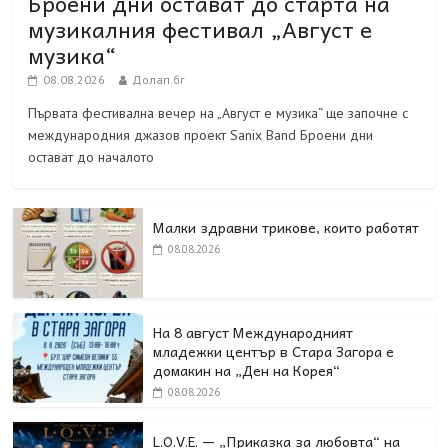
Броени дни остават до старта на
музикалния фестивал „Август е
музика“
08.08.2026
Долап.бг
Първата фестивална вечер на „Август е музика“ ще започне с
международния джазов проект Sanix Band Броени дни
остават до началото
Малки здравни трикове, които работят
08.08.2026
На 8 август Международният
младежки център в Стара Загора е
домакин на „Ден на Корея“
08.08.2026
L.O.V.E. — „Приказка за любовта“ на