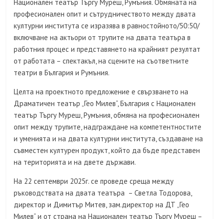
Национален театър Търгу Муреш, Румъния. Обмяната на
професионален опит и сътрудничеството между двата
културни института се изразява в равностойното/50:50/
включване на актьори от трупите на двата театъра в
работния процес и представянето на крайният резултат
от работата – спектакъл, на сцените на съответните
театри в България и Румъния.
Целта на проектното предложение е свързването на
Драматичен театър „Гео Милев“, България с Национален
театър Търгу Муреш, Румъния, обмяна на професионален
опит между трупите, надграждане на компетентностите
и уменията и на двата културни института, създаване на
съвместен културен продукт, който да бъде представен
на територията и на двете държави.
На 22 септември 2025г. се проведе среща между
ръководствата на двата театъра – Светла Тодорова,
директор и Димитър Митев, зам.директор на ДТ „Гео
Милев“ и от страна на Национален театър Търгу Муреш –