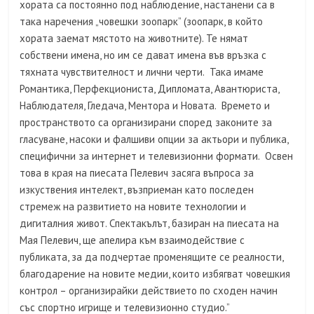
хората са постоянно под наблюдение, настанени са в
така наречения „човешки зоопарк” (зоопарк, в който
хората заемат мястото на животните). Те нямат
собствени имена, но им се дават имена във връзка с
тяхната чувствителност и лични черти. Така имаме
Романтика, Перфекциониста, Дипломата, Авантюриста,
Наблюдателя, Гледача, Ментора и Новата. Времето и
пространството са организирани според законите за
гласуване, насоки и фалшиви опции за актьори и публика,
специфични за интернет и телевизионни формати. Освен
това в края на пиесата Пелевич засяга въпроса за
изкуствения интелект, възприеман като последен
стремеж на развитието на новите технологии и
дигиталния живот. Спектакълът, базиран на пиесата на
Мая Пелевич, ще апелира към взаимодействие с
публиката, за да подчертае променящите се реалности,
благодарение на новите медии, които избягват човешкия
контрол – организирайки действието по сходен начин
със спортно игрище и телевизионно студио.”