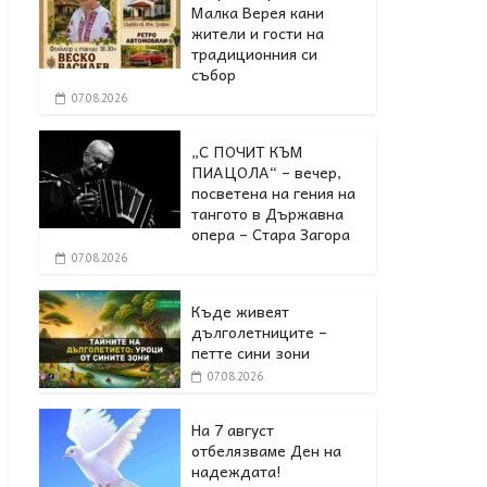
Малка Верея кани
жители и гости на
традиционния си
събор
07.08.2026
„С ПОЧИТ КЪМ
ПИАЦОЛА“ – вечер,
посветена на гения на
тангото в Държавна
опера – Стара Загора
07.08.2026
Къде живеят
дълголетниците –
петте сини зони
07.08.2026
На 7 август
отбелязваме Ден на
надеждата!