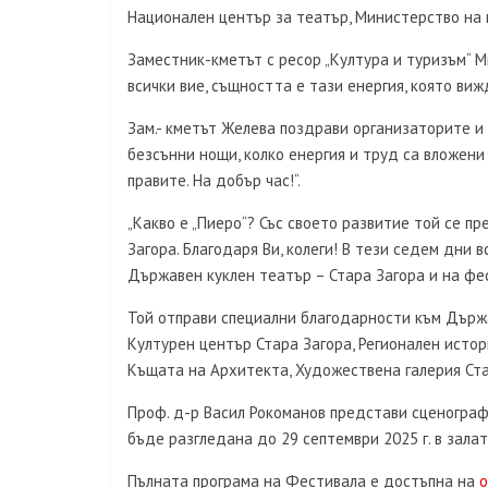
Национален център за театър, Министерство на 
Заместник-кметът с ресор „Култура и туризъм“ М
всички вие, същността е тази енергия, която виж
Зам.- кметът Желева поздрави организаторите и 
безсънни нощи, колко енергия и труд са вложени 
правите. На добър час!“.
„Какво е „Пиеро“? Със своето развитие той се п
Загора. Благодаря Ви, колеги! В тези седем дни 
Държавен куклен театър – Стара Загора и на фес
Той отправи специални благодарности към Държа
Културен център Стара Загора, Регионален истор
Къщата на Архитекта, Художествена галерия Ста
Проф. д-р Васил Рокоманов представи сценограф
бъде разгледана до 29 септември 2025 г. в зала
Пълната програма на Фестивала е достъпна на
о