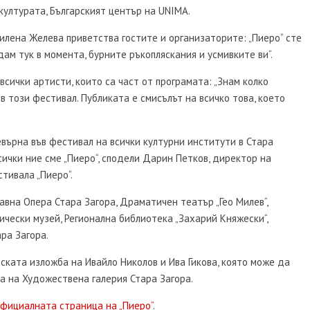
културата, Българският център на UNIMA.
илена Желева приветства гостите и организаторите: „Пиеро“ сте
дам тук в момента, бурните ръкопляскания и усмивките ви“.
всички артисти, които са част от програмата: „Знам колко
в този фестивал. Публиката е смисълът на всичко това, което
ревърна във фестивал на всички културни институти в Стара
всички ние сме „Пиеро“, сподели Дарин Петков, директор на
тивала „Пиеро“.
вна Опера Стара Загора, Драматичен театър „Гео Милев“,
ически музей, Регионална библиотека „Захарий Княжески“,
ра Загора.
ската изложба на Ивайло Николов и Ива Гикова, която може да
та на Художествена галерия Стара Загора.
фициалната страница на „Пиеро“
.