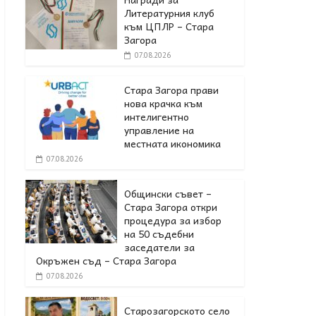
Литературния клуб
към ЦПЛР – Стара
Загора
07.08.2026
Стара Загора прави
нова крачка към
интелигентно
управление на
местната икономика
07.08.2026
Общински съвет –
Стара Загора откри
процедура за избор
на 50 съдебни
заседатели за
Окръжен съд – Стара Загора
07.08.2026
Старозагорското село