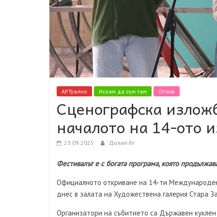
АРТуално
Искам да съм там
Отзив
Сценографска изложб
началото на 14-ото 
23.09.2025
Долап.бг
Фестивалът е с богата програма, която продължава
Официалното откриване на 14-ти Международен 
днес в залата на Художествена галерия Стара За
Организатори на събитието са Държавен куклен т