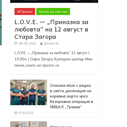
АРТуално
Искам да съм там
L.O.V.E. — „Приказка за
любовта“ на 12 август в
Стара Загора
08.08.2026
Долап.бг
L.O.V.E. — „Приказка за любовта“ 12 август |
19.00ч. | Стара Загора, Културен център Има
песни, които не просто се
Спасиха мъж с рядка
в света дисекация на
коремна аорта чрез
безкръвна операция в
УМБАЛ „Тракия“
07.08.2026
Награди за