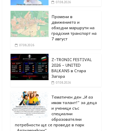
07.08.2026
Промени в
движението и
обходни маршрути на
градския транспорт на
7 август
07.08.2026
Z-TRONIC FESTIVAL
2026 – UNITED
BALKANS в Стара
Загора
07.08.2026
Тематичен ден „И аз
имам талант!“ за деца
и ученици със
специални
образователни
потребности ще се проведе в парк
„Артилерийски“