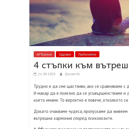
АРТуално
Здраве
Любопитно
4 стъпки към вътре
21.09.2025
Долап.бг
Трудно е да сме щастливи, ако се сравняваме с 
И макар да е полезно да се усъвършенстваме и д
което имаме. То вероятно е повече, отколкото си
Докато очакваме чудеса, пропускаме да живеем ж
вътрешна хармония според психолозите.