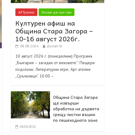
АРТуално
Искам да съм там
Културен афиш на
Община Стара Загора –
10-16 август 2026г.
08.08.2026
Долап.бг
10 август 2026 г. (понеделник) Програма
„България – загадки от вековете”: Пещери
подслони; Литературни игри; Арт ателие
„Сръчковци”. 10.00 –
Община Стара Загора
ще извърши
обработка на дървета
срещу листни въшки
по пешеходната зона
08.08.2026