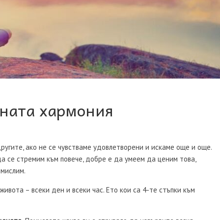
шната хармония
другите, ако не се чувстваме удовлетворени и искаме още и още.
а се стремим към повече, добре е да умеем да ценим това,
 мислим.
ивота – всеки ден и всеки час. Ето кои са 4-те стъпки към