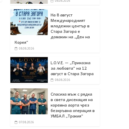
08.08.2026
На 8 август
Международният
младежки център в
Стара Загора е
домакин на „Ден на
Корея“
08.08.2026
L.O.V.E. — „Приказка
за любовта“ на 12
август в Стара Загора
08.08.2026
Спасиха мъж с рядка
в света дисекация на
коремна аорта чрез
безкръвна операция в
УМБАЛ „Тракия“
07.08.2026