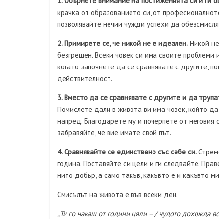
1. Обърнете внимание на постиженията си и ги о
крачка от образованието си, от професионалнот
позволявайте нечии чужди успехи да обезсмислят
2. Примирете се, че никой не е идеален.
Никой не 
безгрешен. Всеки човек си има своите проблеми и
когато започнете да се сравнявате с другите, п
действителност.
3. Вместо да се сравнявате с другите и да труп
Помислете дали в живота ви има човек, който да
напред. Благодарете му и почерпете от неговия о
забравяйте, че вие имате свой път.
4. Сравнявайте се единствено със себе си.
Стреме
година. Поставяйте си цели и ги следвайте. Прав
нито добър, а само такъв, какъвто е и какъвто ми
Смисълът на живота е във всеки ден.
„Ти го чакаш от години цяли – / чудото дохожда вс