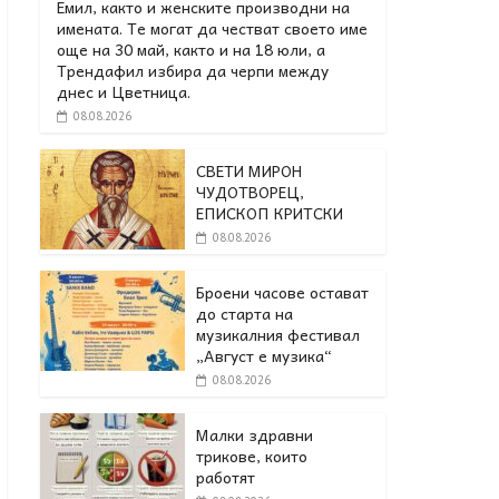
Емил, както и женските производни на
имената. Те могат да честват своето име
още на 30 май, както и на 18 юли, а
Трендафил избира да черпи между
днес и Цветница.
08.08.2026
СВЕТИ МИРОН
ЧУДОТВОРЕЦ,
ЕПИСКОП КРИТСКИ
08.08.2026
Броени часове остават
до старта на
музикалния фестивал
„Август е музика“
08.08.2026
Малки здравни
трикове, които
работят