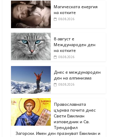
Магическата енергия
на котките
08.08.2026
8 август е
Международен ден
на котките
08.08.2026
Днес е международен
ден на алпинизма
08.08.2026
Православната
църква почита днес
Свети Емилиан
изповедник и Св.
Трендафил
Загорски. Имен ден празнуват Емилиан и