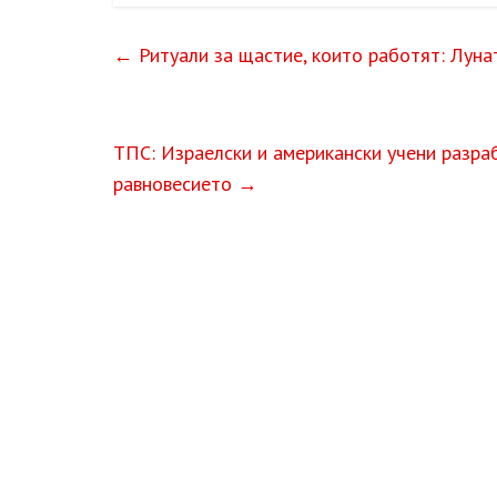
←
Ритуали за щастие, които работят: Лунат
ТПС: Израелски и американски учени разра
равновесието
→