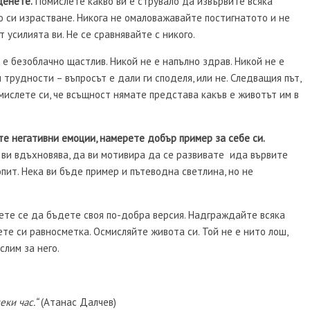
ценете.
Помислете какво ви е струвало да извървите всяка
о си израстване. Никога не омаловажавайте постигнатото и не
 усилията ви. Не се сравнявайте с никого.
е безоблачно щастлив. Никой не е напълно здрав. Никой не е
 трудности – въпросът е дали ги споделя, или не. Следващия път,
омислете си, че всъщност нямате представа какъв е животът им в
ате негативни емоции, намерете добър пример за себе си.
 ви вдъхновява, да ви мотивира да се развивате ида вървите
пит. Нека ви бъде пример и пътеводна светлина, но не
те се да бъдете своя по-добра версия. Надграждайте всяка
ете си равносметка. Осмисляйте живота си. Той не е нито лош,
слим за него.
еки час.“
(Атанас Далчев)