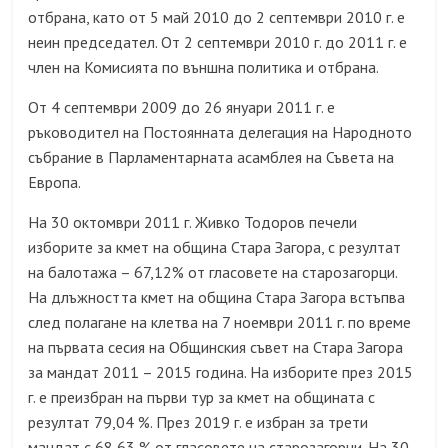
отбрана, като от 5 май 2010 до 2 септември 2010 г. е
неин председател. От 2 септември 2010 г. до 2011 г. е
член на Комисията по външна политика и отбрана.
От 4 септември 2009 до 26 януари 2011 г. е
ръководител на Постоянната делегация на Народното
събрание в Парламентарната асамблея на Съвета на
Европа.
На 30 октомври 2011 г. Живко Тодоров печели
изборите за кмет на община Стара Загора, с резултат
на балотажа – 67,12% от гласовете на старозагорци.
На длъжността кмет на община Стара Загора встъпва
след полагане на клетва на 7 ноември 2011 г. по време
на първата сесия на Общинския съвет на Стара Загора
за мандат 2011 – 2015 година. На изборите през 2015
г. е преизбран на първи тур за кмет на общината с
резултат 79,04 %. През 2019 г. е избран за трети
мандат с 68,63 % от гласовете на старозагорци. На 30