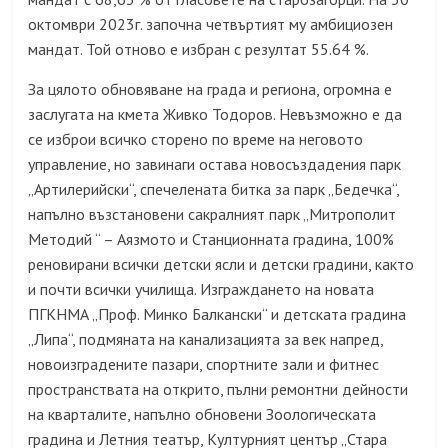
октомври 2023г. започна четвъртият му амбициозен
мандат. Той отново е избран с резултат 55.64 %.
За цялото обновяване на града и региона, огромна е
заслугата на кмета Живко Тодоров. Невъзможно е да
се изброи всичко сторено по време на неговото
управление, но завинаги остава новосъздадения парк
„Артилерийски“, спечелената битка за парк „Бедечка“,
напълно възстановени сакралният парк „Митрополит
Методий “ – Аязмото и Станционната градина, 100%
реновирани всички детски ясли и детски градини, както
и почти всички училища. Изграждането на новата
ПГКНМА „Проф. Минко Балкански“ и детската градина
„Липа“, подмяната на канализацията за век напред,
новоизградените пазари, спортните зали и фитнес
пространствата на открито, пълни ремонтни дейности
на кварталите, напълно обновени Зоологическата
градина и Летния театър, Културният център „Стара