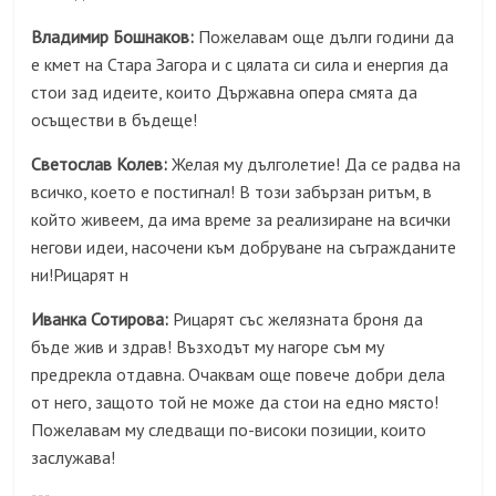
Владимир Бошнаков:
Пожелавам още дълги години да
е кмет на Стара Загора и с цялата си сила и енергия да
стои зад идеите, които Държавна опера смята да
осъществи в бъдеще!
Светослав Колев:
Желая му дълголетие! Да се радва на
всичко, което е постигнал! В този забързан ритъм, в
който живеем, да има време за реализиране на всички
негови идеи, насочени към добруване на съгражданите
ни!Рицарят н
Иванка Сотирова:
Рицарят със желязната броня да
бъде жив и здрав! Възходът му нагоре съм му
предрекла отдавна. Очаквам още повече добри дела
от него, защото той не може да стои на едно място!
Пожелавам му следващи по-високи позиции, които
заслужава!