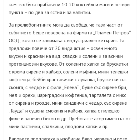
към тях бяха прибавени 10-20 коктейлни маси и четири
пункта – по два за ястия и за напитки.
За прелюбопитните мога да съобщя, че тази част от
събитието беше поверена на фирмата „Пламен Петров“
ООД , която се занимава с индустриален кетъринг. Тя
предложи повече от 20 вида ястия – освен много
вкусни и красиви на вид, сладки и солени и за всички
претенциозни вкусове. От солените хапки са брускетки
с крема сирене и хайвер, солени мъфини, мини телешки
кюфтенца, бейби краставички с луканка, брускетки със
сьомга, с чедър и с филе „Елена“ , буше със сирене бри,
мед и орехи, цариградски кюфтенца, тарталета с микс
от сирена и грозде, мини сандвичи с чедър, със сирене
„Гауда“ и сушена смокиня и кайсия, хапка с пилешко
филе и запечен бекон и др. Пребогат е асортиментът от
мини пастички, сладкиши, плодови хапки и пр.
Баровете предлагаха в изобилие бяло, червено и розе