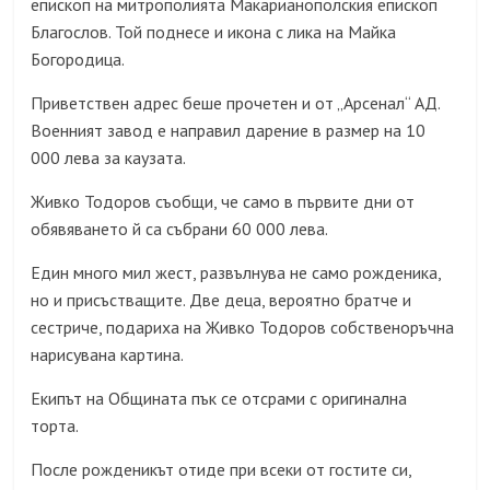
епископ на митрополията Макарианополския епископ
Благослов. Той поднесе и икона с лика на Майка
Богородица.
Приветствен адрес беше прочетен и от „Арсенал“ АД.
Военният завод е направил дарение в размер на 10
000 лева за каузата.
Живко Тодоров съобщи, че само в първите дни от
обявяването й са събрани 60 000 лева.
Един много мил жест, развълнува не само рожденика,
но и присъстващите. Две деца, вероятно братче и
сестриче, подариха на Живко Тодоров собственоръчна
нарисувана картина.
Екипът на Общината пък се отсрами с оригинална
торта.
После рожденикът отиде при всеки от гостите си,