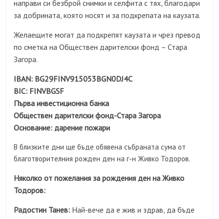
направи си безброй снимки и селфита с тях, благодари
за добрината, която носят и за подкрепата на каузата.
Желаещите могат да подкрепят каузата и чрез превод
по сметка на Обществен дарителски фонд – Стара
Загора.
IBAN: BG29FINV915053BGN0DJ4C
BIC: FINVBGSF
Първа инвестиционна банка
Обществен дарителски фонд-Стара Загора
Основание: дарение пожари
В близките дни ще бъде обявена събраната сума от
благотворителния рожден ден на г-н Живко Тодоров.
Няколко от пожелания за рождения ден на Живко
Тодоров:
Радостин Танев:
Най-вече да е жив и здрав, да бъде