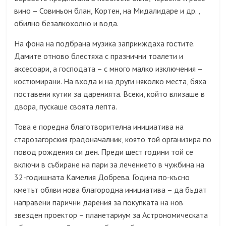
вино – Совиньон блан, Кортен, на Мидалидаре и др. ,
обилно безалкохолно и вода.
На фона на подбрана музика заприиждаха гостите.
Дамите отново блестяха с празнични тоалети и
аксесоари, а господата – с много малко изключения –
костюмирани. На входа и на други няколко места, бяха
поставени кутии за даренията. Всеки, който влизаше в
двора, пускаше своята лепта.
Това е поредна благотворителна инициатива на
старозагорския градоначалник, която той организира по
повод рождения си ден. Преди шест години той се
включи в събиране на пари за лечението в чужбина на
32-годишната Камелия Добрева. Година по-късно
кметът обяви нова благородна инициатива – да бъдат
направени парични дарения за покупката на нов
звезден проектор – планетариум за Астрономическата