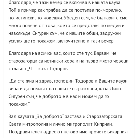
благодаря, че тази вечер се включва в нашата кауза.
Той е пример как трябва да се постъпва по-морално,
по-истински, по-човешки. Убеден съм, че българите сме
много повече от това, което се представя по медии и
навсякъде. Сигурен съм, че с нашите общи, задружни
усилия ще го покажем, включително и тази вечер.
Благодаря на всички вас, които сте тук. Вярвам, че
старозагорци са истински хора и на първо място човеци
с главно „Ч“ – каза Тодоров.
Да сте жив и здрав, господин Тодоров и Вашите каузи
„
винаги да помагат на нашите съграждани, каза Дино.-
Сигурен съм, че доброто е в нас и можем да го
покажем.“
Зад каузата „За доброто“ застава и Старозагорската
Света митрополия и лично митрополит Киприан.
Поздравителен адрес от негово име прочете викарният