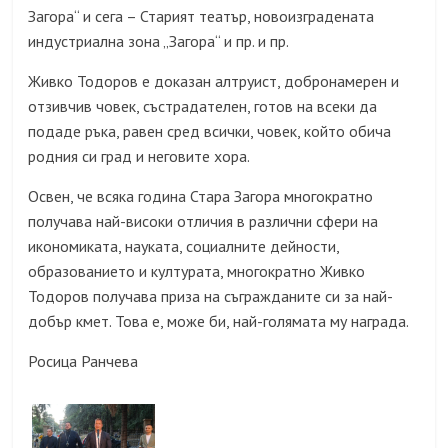
Загора“ и сега – Старият театър, новоизградената
индустриална зона „Загора“ и пр. и пр.
Живко Тодоров е доказан алтруист, добронамерен и
отзивчив човек, състрадателен, готов на всеки да
подаде ръка, равен сред всички, човек, който обича
родния си град и неговите хора.
Освен, че всяка година Стара Загора многократно
получава най-високи отличия в различни сфери на
икономиката, науката, социалните дейности,
образованието и културата, многократно Живко
Тодоров получава приза на съгражданите си за най-
добър кмет. Това е, може би, най-голямата му награда.
Росица Ранчева