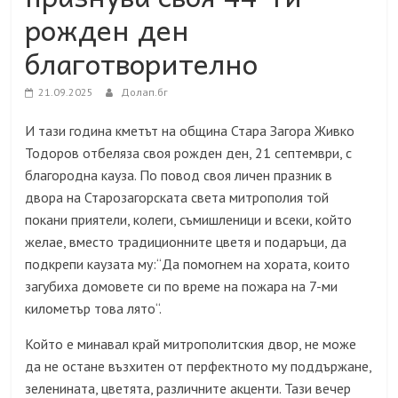
рожден ден
благотворително
21.09.2025
Долап.бг
И тази година кметът на община Стара Загора Живко
Тодоров отбеляза своя рожден ден, 21 септември, с
благородна кауза. По повод своя личен празник в
двора на Старозагорската света митрополия той
покани приятели, колеги, съмишленици и всеки, който
желае, вместо традиционните цветя и подаръци, да
подкрепи каузата му:“Да помогнем на хората, които
загубиха домовете си по време на пожара на 7-ми
километър това лято“.
Който е минавал край митрополитския двор, не може
да не остане възхитен от перфектното му поддържане,
зеленината, цветята, различните акценти. Тази вечер