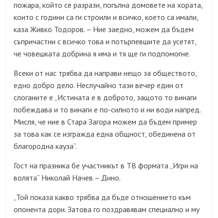
пожара, който се разрази, погълна домовете на хората,
които с години са ги строили и всичко, което са имали,
каза Живко Тодоров. – Ние заедно, можем да бъдем
съпричастни с всичко това и потърпевшите да усетят,
че човешката добрина я има и тя ще ги подпомогне.
Всеки от нас трябва да направи нещо за обществото,
едно добро дело. Неслучайно тази вечер един от
слоганите е „Истината е в доброто, защото то винаги
побеждава и то винаги е по-силното и ни води напред.
Мисля, че ние в Стара Загора можем да бъдем пример
за това как се изгражда една общност, обединена от
благородна кауза“.
Гост на празника бе участникът в ТВ формата „Игри на
волята“ Николай Начев – Дино.
Той показа какво трябва да бъде отношението към
„
опонента дори. Затова го поздравявам специално и му