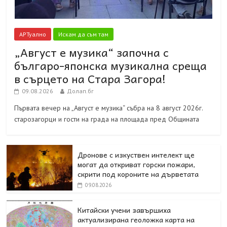
АРТуално
Искам да съм там
„Август е музика“ започна с
българо-японска музикална среща
в сърцето на Стара Загора!
09.08.2026
Долап.бг
Първата вечер на „Август е музика“ събра на 8 август 2026г.
старозагорци и гости на града на площада пред Общината
Дронове с изкуствен интелект ще
могат да откриват горски пожари,
скрити под короните на дърветата
09.08.2026
Китайски учени завършиха
актуализирана геоложка карта на