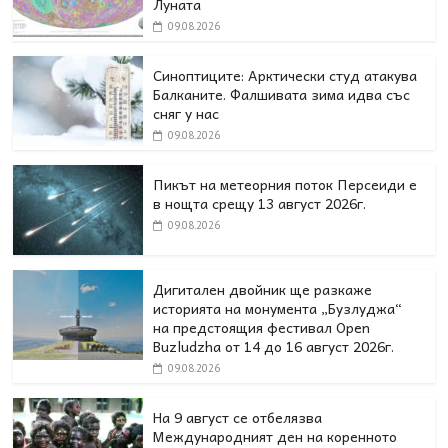
Луната
09.08.2026
Синоптиците: Арктически студ атакува
Балканите. Фалшивата зима идва със
сняг у нас
09.08.2026
Пикът на метеорния поток Персеиди е
в нощта срещу 13 август 2026г.
09.08.2026
Дигитален двойник ще разкаже
историята на монумента „Бузлуджа“
на предстоящия фестивал Open
Buzludzha от 14 до 16 август 2026г.
09.08.2026
На 9 август се отбелязва
Международният ден на коренното