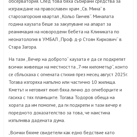
обсерватория. След това бяха събирани средства за
изграждане на православен храм „Св. Мина“ в
старозагорския квартал „Кольо Ганчев“. Миналата
година каузата беше за закупуване на апарат за
реанимация на новородени бебета на Клиниката по
неонатология в УМБАЛ „Проф. д-р Стоян Киркович“ в
Стара Загора.
На тази „Вечер на доброто“ каузата е да се подкрепят
всички живеещи на местността „7-ми километър“, които
се сблъскаха с огнената стихия през месец август 2025г.
Тогава изгоряха напълно или частично 10 жилища.
Кметът и неговият екип бяха лично до огнеборците и
гасиха с тях пламъците. Тогава Тодоров обеща на
хората да им помогне, да ги подкрепи и тази вечер е
поредното доказателство за това, че наистина
изпълнява дадената дума.
Всички бяхме свидетели как едно бедствие като
„