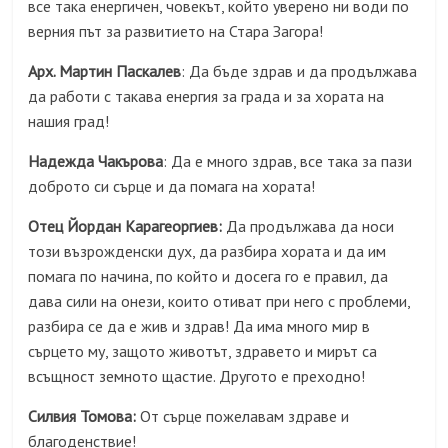
все така енергичен, човекът, който уверено ни води по
верния път за развитието на Стара Загора!
Арх. Мартин Паскалев
: Да бъде здрав и да продължава
да работи с такава енергия за града и за хората на
нашия град!
Надежда Чакърова
: Да е много здрав, все така за пази
доброто си сърце и да помага на хората!
Отец Йордан Карагеоргиев:
Да продължава да носи
този възрожденски дух, да разбира хората и да им
помага по начина, по който и досега го е правил, да
дава сили на онези, които отиват при него с проблеми,
разбира се да е жив и здрав! Да има много мир в
сърцето му, защото животът, здравето и мирът са
всъщност земното щастие. Другото е преходно!
Силвия Томова:
От сърце пожелавам здраве и
благоденствие!