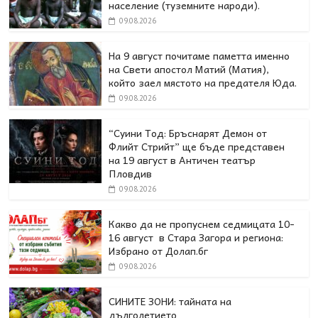
население (туземните народи).
09.08.2026
На 9 август почитаме паметта именно
на Свети апостол Матий (Матия),
който заел мястото на предателя Юда.
09.08.2026
“Суини Тод: Бръснарят Демон от
Флийт Стрийт” ще бъде представен
на 19 август в Античен театър
Пловдив
09.08.2026
Какво да не пропуснем седмицата 10-
16 август в Стара Загора и региона:
Избрано от Долап.бг
09.08.2026
СИНИТЕ ЗОНИ: тайната на
дълголетието