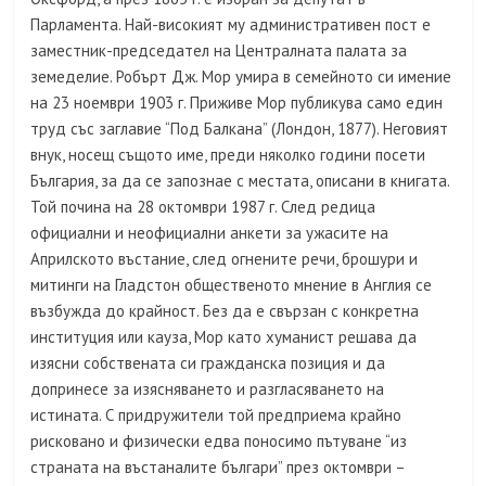
Парламента. Най-високият му административен пост е
заместник-председател на Централната палата за
земеделие. Робърт Дж. Мор умира в семейното си имение
на 23 ноември 1903 г. Приживе Мор публикува само един
труд със заглавие “Под Балкана” (Лондон, 1877). Неговият
внук, носещ същото име, преди няколко години посети
България, за да се запознае с местата, описани в книгата.
Той почина на 28 октомври 1987 г. След редица
официални и неофициални анкети за ужасите на
Априлското въстание, след огнените речи, брошури и
митинги на Гладстон общественото мнение в Англия се
възбужда до крайност. Без да е свързан с конкретна
институция или кауза, Мор като хуманист решава да
изясни собствената си гражданска позиция и да
допринесе за изясняването и разгласяването на
истината. С придружители той предприема крайно
рисковано и физически едва поносимо пътуване “из
страната на въстаналите българи” през октомври –