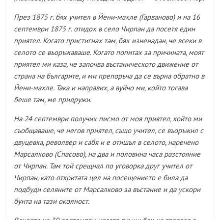
През 1875 г. бях учител в Йени-махле (Гарваново) и на 16
септември 1875 г. отидох в село Чирпан да посетя един
приятел. Когато пристигнах там, бях изненадан, че всеки в
селото се въоръжаваше. Когато попитах за причината, моят
приятел ми каза, че започва въстаническото движение от
страна на българите, и ми препоръча да се върна обратно в
Йени-махле. Така и направих, а вуйчо ми, който тогава
беше там, ме придружи.
На 24 септември получих писмо от моя приятел, който ми
съобщаваше, че негов приятел, също учител, се въоръжил с
двуцевка, револвер и сабя и е отишъл в селото, наречено
Марсалково (Спасово), на два и половина часа разстояние
от Чирпан. Там той срещнал по уговорка друг учител от
Чирпан, като откритата цел на посещението е била да
подбуди селяните от Марсалково за въстание и да ускори
бунта на тази околност.