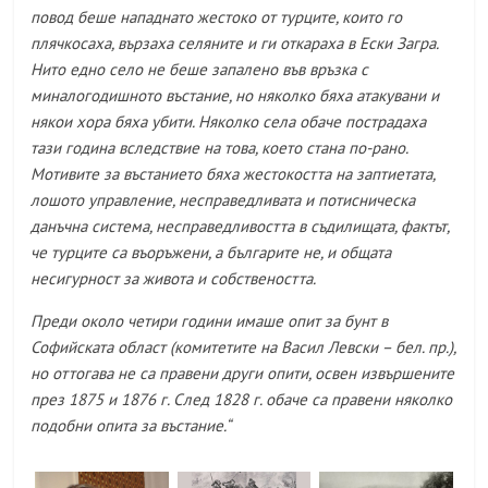
повод беше нападнато жестоко от турците, които го
плячкосаха, вързаха селяните и ги откараха в Ески Загра.
Нито едно село не беше запалено във връзка с
миналогодишното въстание, но няколко бяха атакувани и
някои хора бяха убити. Няколко села обаче пострадаха
тази година вследствие на това, което стана по-рано.
Мотивите за въстанието бяха жестокостта на заптиетата,
лошото управление, несправедливата и потисническа
данъчна система, несправедливостта в съдилищата, фактът,
че турците са въоръжени, а българите не, и общата
несигурност за живота и собствеността.
Преди около четири години имаше опит за бунт в
Софийската област (комитетите на Васил Левски – бел. пр.),
но оттогава не са правени други опити, освен извършените
през 1875 и 1876 г. След 1828 г. обаче са правени няколко
подобни опита за въстание.“