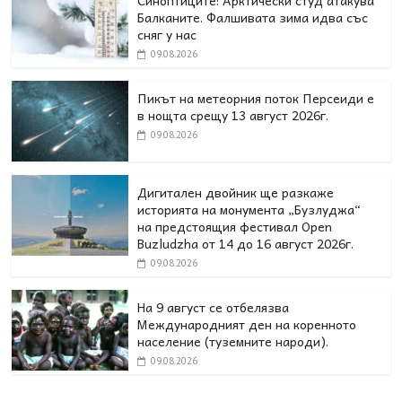
Синоптиците: Арктически студ атакува
Балканите. Фалшивата зима идва със
сняг у нас
09.08.2026
Пикът на метеорния поток Персеиди е
в нощта срещу 13 август 2026г.
09.08.2026
Дигитален двойник ще разкаже
историята на монумента „Бузлуджа“
на предстоящия фестивал Open
Buzludzha от 14 до 16 август 2026г.
09.08.2026
На 9 август се отбелязва
Международният ден на коренното
население (туземните народи).
09.08.2026