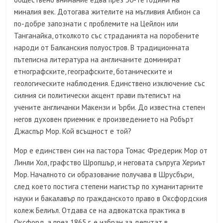
миналия век. Дотогава жителите на мъгливия Албион са
по-добре запознати с проблемите на Цейлон или
Танганайка, отколкото със страданията на поробените
народи от Балканския полуостров. В традиционната
пътеписна литература на англичаните доминират
етнографските, географските, ботаническите и
геологическите наблюдения. Единствено изключение със
силния си политически акцент прави пътеписът на
учените англичанки Макензи и Ърби. До известна степен
негов духовен приемник е произведението на Робърт
Джаспър Мор. Кой всъщност е той?
Мор е единствен син на пастора Томас Фредерик Мор от
Линли Хол, графство Шропшър, и неговата съпруга Хериът
Мор. Началното си образование получава в Шрусбъри,
след което постига степени магистър по хуманитарните
науки и бакалавър по гражданското право в Оксфордския
колеж Белиъл. Отдава се на адвокатска практика в
Оксфорд, а през 1865 г. е избран за депутат в