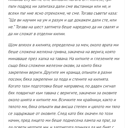
пъти подред ни запитаха дали сме въстаници или не, и
всеки път ние ясно отрекохме, че сме. Тогава съветът каза:
“Ще ви научим на ум и разум и ще докажем дали сте, или
не.” Тогава на шест заптиета беше наредено да ни свалят и
да ни сложат в отделни килии.
Щом влязох в килията, определена за мен, около врата ми
беше сложена желязна гривна, закачена на верига, която
минаваше през халка на тавана. На китките и глезените ми
също бяха сложени железни окови, за които бяха
закрепени вериги. Другите им краища, опънати в разни
посоки, бяха закрепени за пода и стените на килията.
Когато тази подготовка беше направена, по даден сигнал
бях повдигнат към тавана с веригите, закачени за оковите
около шията и китките ми. Всичките ми крайници, както и
тялото ми, бяха опънати във висша степен и цялото ми тяло
се задържаше от оковите. След като бях окачен по този
начин, пред лицето ми беше поднесена лампа на прът, за
да освети чертите ми, и заптиетата почнаха да ме бият с