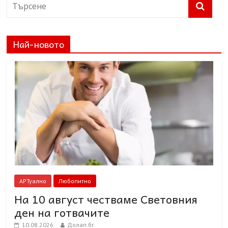
Най-новото
АРТуално
Любопитно
На 10 август честваме Световния
ден на готвачите
10.08.2026
Долап.бг