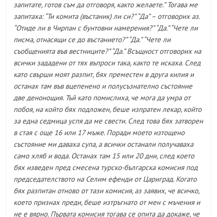
запитате, готов съм да отговоря, както желаете.” Тогава ме
запитаха: “Ти комита (въстаник) ли си?” “Да” – отговорих аз.
“Отиде ли в Чирпан с бунтовни намерения?” “Да.” “Чете ли
писма, отнасящи се до въстанието?” “Да.” “Чете ли
съобщенията във вестниците?” “Да.” Всъщност отговорих на
всички зададени от тях въпроси така, както те искаха. След
като свърши моят разпит, бях преместен в друга килия и
останах там във вцепенено и полусъзнателно състояние
две денонощия. Тъй като помислиха, че мога да умра от
побоя, на който бях подложен, беше изпратен лекар, който
за една седмица успя да ме свести. След това бях затворен
в стая с още 16 или 17 мъже. Поради моето изтощено
състояние ми даваха супа, а всички останали получаваха
само хляб и вода. Останах там 15 или 20 дни, след което
бях изведен пред смесена турско-българска комисия под
председателството на Селим ефенди от Цариград. Когато
бях разпитан отново от тази комисия, аз заявих, че всичко,
което признах преди, беше изтръгнато от мен с мъчения и
не е вярно. Първата комисия тогава се опита да докаже, че