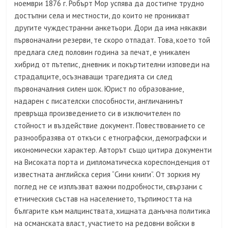
ноември 1876 г. Робърт Мор успява да достигне трудно
достъпни села и местности, до които не проникват
другите чуждестранни анкетьори. Дори да има някакви
първоначални резерви, те скоро отпадат. Това, което той
предлага след половин година за печат, е уникален
хибрид от пътепис, дневник и покъртителни изповеди на
страдалците, осъзнаващи трагедията си след
първоначалния силен шок. Юрист по образование,
надарен с писателски способности, англичанинът
превръща произведението си в изключителен по
стойност и въздействие документ. Повествованието се
разнообразява от откъси с етнографски, демографски и
икономически характер. Авторът също цитира документи
на Високата порта и дипломатическа кореспонденция от
известната английска серия “Сини книги”. От зоркия му
поглед не се изплъзват важни подробности, свързани с
етническия състав на населението, търпимостта на
българите към малцинствата, хищната данъчна политика
на османската власт, участието на редовни войски в