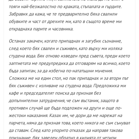
тояги най-безжалостно по краката, стъпалата и гърдите.
Забравих да кажа, че те предварително бяха свалили
обувките и част от дрехите ми, като в същото време ми
откраднаха парите и часовника.
Останах закачен, когато припаднах и загубих съзнание,
след което бях свален и съживен, като върху ми изляха
студена вода. Бях отново изведен пред съвета, преди което
заптиетата ме предупредиха да отговарям на всичко, което
бъда запитан, за да избегна по-нататъшни мъчения.
Сложиха ме на един стол, но пак припаднах и за втори път
бях съживен с изливане на студена вода. Предложиха ми
кафе и председателят поиска да призная без
допълнителни затруднения, че съм въстаник, защото в
противен случай ще бъда подложен на други и още по-
жестоки наказания. Казах им, че дори да ме нарежат на
парчета, няма да призная това, което никога не съм сънувал
да ставам. След като упорито отказах да направя такова
признание, бях заведен обратно в килията от четири