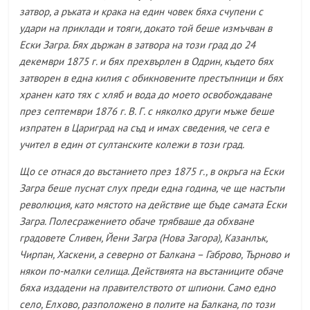
затвор, а ръката и крака на един човек бяха счупени с
удари на приклади и тояги, докато той беше измъчван в
Ески Загра. Бях държан в затвора на този град до 24
декември 1875 г. и бях прехвърлен в Одрин, където бях
затворен в една килия с обикновените престъпници и бях
хранен като тях с хляб и вода до моето освобождаване
през септември 1876 г. В. Г. с няколко други мъже беше
изпратен в Цариград на съд и имах сведения, че сега е
учител в един от султанските колежи в този град.
Що се отнася до въстанието през 1875 г., в окръга на Ески
Загра беше пуснат слух преди една година, че ще настъпи
революция, като мястото на действие ще бъде самата Ески
Загра. Полесражението обаче трябваше да обхване
градовете Сливен, Йени Загра (Нова Загора), Казанлък,
Чирпан, Хаскени, а северно от Балкана – Габрово, Търново и
някои по-малки селища. Действията на въстаниците обаче
бяха издадени на правителството от шпиони. Само едно
село, Елхово, разположено в полите на Балкана, по този