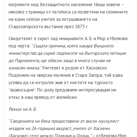
погромите над беззащитното население. Нещо повече –
няколко страници от пътеписа са посветени на спомените
на един селски учител за потушаването на
Старозагорското въстание през 1875 г.
Свидетелят е скрит зад инициалите А. Б. и Мор отбелязва
под черта: “
Същата причина, която накара Външното
министерство да скрие подписите на българската петиция
до Парламента, ще обясни защо в много случаи не
изнасям имена
.” Учителят е родом от Хасковско.
Подложен на зверски мъчения в Стара Загора, той едва
успява да се изтръгне жив от ноктите на турското
“правосъдие”. По-долу предаваме интересуващия ни
откъс в наш превод от английски:
Разказ на А. Б.
“
Сведенията ни бяха предоставени от висок мускулест
младеж на 26-годишна възраст, учител от Хаскени
(Хасково), село между Пловдив и Одрин ” –
отбелязва Мор
.