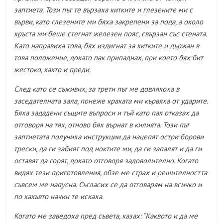
заптиета. Този път те вързаха китките и глезените ми с
върви, като глезените ми бяха закрепени за пода, а около
кръста ми беше стегнат железен пояс, свързан със стената.
Като направиха това, бях издигнат за китките и държан в
това положение, докато пак припаднах, при което бях бит
жестоко, както и преди.
След като се съживих, за трети път ме довлякоха в
заседателната зала, понеже краката ми кървяха от ударите.
Бяха зададени същите въпроси и тъй като пак отказах да
отговоря на тях, отново бях върнат в килията. Този път
заптиетата получиха инструкции да нацепят остри борови
трески, да ги забият под ноктите ми, да ги запалят и да ги
оставят да горят, докато отговоря задоволително. Когато
видях тези приготовления, обзе ме страх и решителността
съвсем ме напусна. Съгласих се да отговарям на всичко и
по какъвто начин те искаха.
Когато ме заведоха пред съвета, казах: “Каквото и да ме