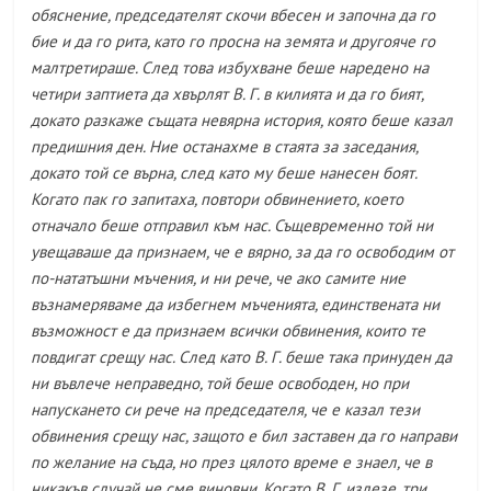
обяснение, председателят скочи вбесен и започна да го
бие и да го рита, като го просна на земята и другояче го
малтретираше. След това избухване беше наредено на
четири заптиета да хвърлят В. Г. в килията и да го бият,
докато разкаже същата невярна история, която беше казал
предишния ден. Ние останахме в стаята за заседания,
докато той се върна, след като му беше нанесен боят.
Когато пак го запитаха, повтори обвинението, което
отначало беше отправил към нас. Същевременно той ни
увещаваше да признаем, че е вярно, за да го освободим от
по-нататъшни мъчения, и ни рече, че ако самите ние
възнамеряваме да избегнем мъченията, единствената ни
възможност е да признаем всички обвинения, които те
повдигат срещу нас. След като В. Г. беше така принуден да
ни въвлече неправедно, той беше освободен, но при
напускането си рече на председателя, че е казал тези
обвинения срещу нас, защото е бил заставен да го направи
по желание на съда, но през цялото време е знаел, че в
никакъв случай не сме виновни. Когато В. Г. излезе, три