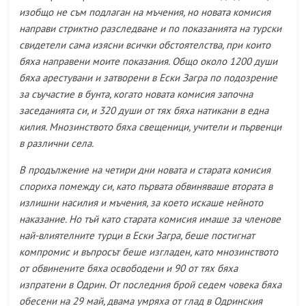
изобщо не съм подлаган на мъчения, но новата комисия
направи стриктно разследване и по показанията на турски
свидетели сама изясни всички обстоятелства, при които
бяха направени моите показания. Общо около 1200 души
бяха арестувани и затворени в Ески Загра по подозрение
за съучастие в бунта, когато новата комисия започна
заседанията си, и 320 души от тях бяха натикани в една
килия. Мнозинството бяха свещеници, учители и първенци
в различни села.
В продължение на четири дни новата и старата комисия
спориха помежду си, като първата обвиняваше втората в
излишни насилия и мъчения, за което искаше нейното
наказание. Но тъй като старата комисия имаше за членове
най-влиятелните турци в Ески Загра, беше постигнат
компромис и въпросът беше изгладен, като мнозинството
от обвинените бяха освободени и 90 от тях бяха
изпратени в Одрин. От последния брой седем човека бяха
обесени на 29 май, двама умряха от глад в Одринския