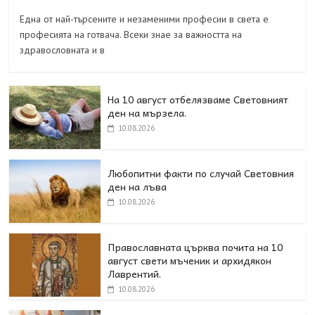
Една от най-търсените и незаменими професии в света е
професията на готвача. Всеки знае за важността на
здравословната и в
На 10 август отбелязваме Световният
ден на мързела.
10.08.2026
Любопитни факти по случай Световния
ден на лъва
10.08.2026
Православната църква почита на 10
август свети мъченик и архидякон
Лаврентий.
10.08.2026