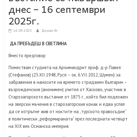
днес – 16 септември
2025г.
16.09.2025
Долап.бг
ДА ПРЕБЪДЕШ В СВЕТЛИНА
Вместо предговор
Помествам студията на Архимандрит проф. д-р Павел
(Стефанов) (23.XII.1948, Русе – ок. 6.VII.2012, Шумен) за
забравения в наносите на времето страдален българин –
възрожденския (анонимен) учител от Хасково, участник в
Старозагорското въстание от 1875 г., който бил подложен
на зверски мъчения в старозагорския конак и едва успял
да се изтръгне жив от ноктите на „турското правосъдие“
в политически „реформираната“ през последната четвърт
на XIX век Османска империя.