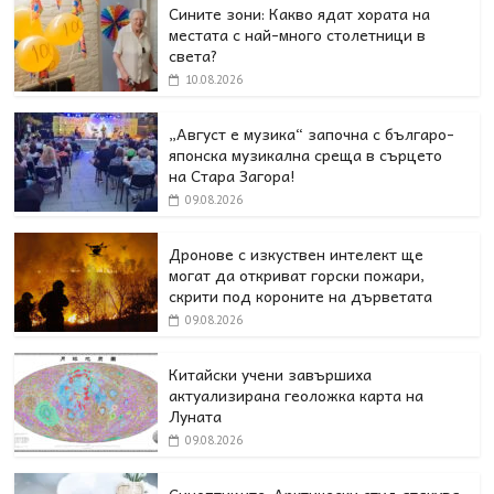
Сините зони: Какво ядат хората на
местата с най-много столетници в
света?
10.08.2026
„Август е музика“ започна с българо-
японска музикална среща в сърцето
на Стара Загора!
09.08.2026
Дронове с изкуствен интелект ще
могат да откриват горски пожари,
скрити под короните на дърветата
09.08.2026
Китайски учени завършиха
актуализирана геоложка карта на
Луната
09.08.2026