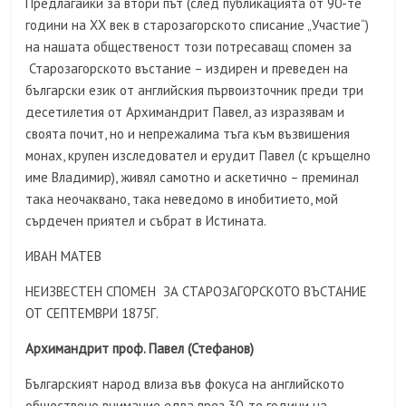
Предлагайки за втори път (след публикацията от 90-те
години на ХХ век в старозагорското списание „Участие“)
на нашата общественост този потресаващ спомен за
Старозагорското въстание – издирен и преведен на
български език от английския първоизточник преди три
десетилетия от Архимандрит Павел, аз изразявам и
своята почит, но и непрежалима тъга към възвишения
монах, крупен изследовател и ерудит Павел (с кръщелно
име Владимир), живял самотно и аскетично – преминал
така неочаквано, така неведомо в инобитието, мой
сърдечен приятел и събрат в Истината.
ИВАН МАТЕВ
НЕИЗВЕСТЕН СПОМЕН ЗА СТАРОЗАГОРСКОТО ВЪСТАНИЕ
ОТ СЕПТЕМВРИ 1875Г.
Архимандрит проф. Павел (Стефанов)
Българският народ влиза във фокуса на английското
обществено внимание едва през 30-те години на