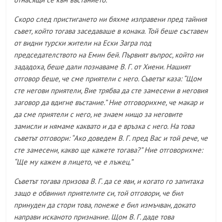
Скоро след пристигането ни бяхме изправени пред тайния
съвет, който тогава заседаваше в конака. Той беше съставен
от видни турски жители на Ески Загра под
председателството на Емин бей. Първият въпрос, който ни
зададоха, беше дали познаваме В. Г. от Хиени. Нашият
отговор беше, че сме приятели с него. Съветът каза: “Щом
сте негови приятели, Вие трябва да сте замесени в неговия
заговор да вдигне въстание.” Ние отговорихме, че макар и
да сме приятели с него, не знаем нищо за неговите
замисли и нямаме каквато и да е връзка с него. На това
съветът отговори: “Ако доведем В. Г. пред Вас и той рече, че
сте замесени, какво ще кажете тогава?” Ние отговорихме:
“Ще му кажем в лицето, че е лъжец.”
Съветът тогава призова В. Г. да се яви, и когато го запитаха
защо е обвинил приятелите си, той отговори, че бил
принуден да стори това, понеже е бил измъчван, докато
направи исканото признание. Щом В. Г. даде това