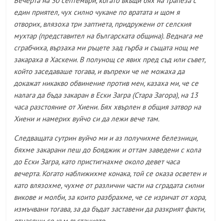
Вечерта на 30 септември, когато вкъщи бях на трапеза с
един приятел, чух силно чукане по вратата и щом я
отворих, влязоха три заптиета, придружени от селския
мухтар (представител на българската община). Веднага ме
сграбчиха, вързаха ми ръцете зад гърба и същата нощ ме
закараха в Хаскени. В полунощ се явих пред съд или съвет,
който заседаваше тогава, и въпреки че не можаха да
докажат никакво обвинение против мен, казаха ми, че се
налага да бъда закаран в Ески Загра (Стара Загора), на 13
часа разстояние от Хиени. Бях хвърлен в общия затвор на
Хиени и намерих вуйчо си да лежи вече там.
Следващата сутрин вуйчо ми и аз получихме белезници,
бяхме закарани пеш до Бояджик и оттам заведени с кола
до Ески Загра, като пристигнахме около девет часа
вечерта. Когато наближихме конака, той се оказа осветен и
като влязохме, чухме от различни части на сградата силни
викове и молби, за които разбрахме, че се изричат от хора,
измъчвани тогава, за да бъдат заставени да разкрият факти,
отнасящи се към въстанието.