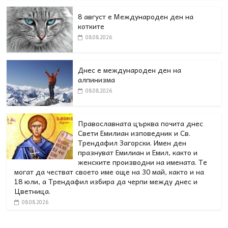
8 август е Международен ден на
котките
08.08.2026
Днес е международен ден на
алпинизма
08.08.2026
Православната църква почита днес
Свети Емилиан изповедник и Св.
Трендафил Загорски. Имен ден
празнуват Емилиан и Емил, както и
женските производни на имената. Те
могат да честват своето име още на 30 май, както и на
18 юли, а Трендафил избира да черпи между днес и
Цветница.
08.08.2026