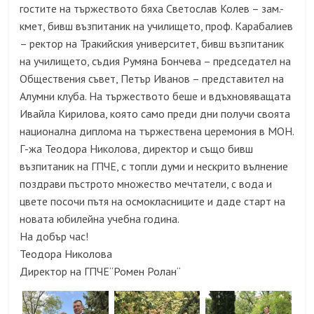
гостите на тържеството бяха Светослав Колев – зам.-
кмет, бивш възпитаник на училището, проф. Карабалиев
– ректор на Тракийския университет, бивш възпитаник
на училището, съдия Румяна Бончева – председател на
Обществения съвет, Петър Иванов – представител на
Алумни клуба. На тържеството беше и вдъхновяващата
Ивайла Кирилова, която само преди дни получи своята
национална диплома на тържествена церемония в МОН.
Г-жа Теодора Николова, директор и също бивш
възпитаник на ГПЧЕ, с топли думи и нескрито вълнение
поздрави пъстрото множество мечтатели, с вода и
цвете посочи пътя на осмокласниците и даде старт на
новата юбилейна учебна година.
На добър час!
Теодора Николова
Директор на ГПЧЕ“Ромен Ролан“