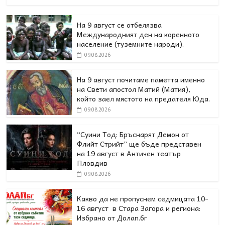
На 9 август се отбелязва
Международният ден на коренното
население (туземните народи).
09.08.2026
На 9 август почитаме паметта именно
на Свети апостол Матий (Матия),
който заел мястото на предателя Юда.
09.08.2026
“Суини Тод: Бръснарят Демон от
Флийт Стрийт” ще бъде представен
на 19 август в Античен театър
Пловдив
09.08.2026
Какво да не пропуснем седмицата 10-
16 август в Стара Загора и региона:
Избрано от Долап.бг