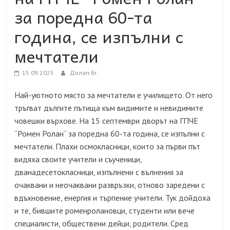
за поредна 60-та
година, се изпълни с
мечтатели
15.09.2025
Долап.бг
Най-уютното място за мечтатели е училището. От него
тръгват дългите пътища към видимите и невидимите
човешки върхове. На 15 септември дворът на ГПЧЕ
“Ромен Ролан“ за поредна 60-та година, се изпълни с
мечтатели. Плахи осмокласници, които за първи път
видяха своите учители и съученици,
дванадесетокласници, изпълнени с вълнения за
очаквани и неочаквани развръзки, отново заредени с
вдъхновение, енергия и търпение учители. Тук дойдоха
и те, бившите роменролановци, студенти или вече
специалисти, обществени дейци, родители. Сред