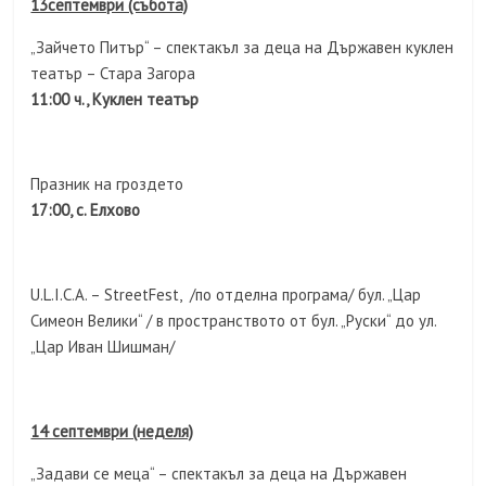
13септември (събота)
„Зайчето Питър“ – спектакъл за деца на Държавен куклен
театър – Стара Загора
11:00 ч., Куклен театър
Празник на гроздето
17:00, с. Елхово
U.L.I.C.A. – StreetFest, /по отделна програма/ бул. „Цар
Симеон Велики“ / в пространството от бул. „Руски“ до ул.
„Цар Иван Шишман/
14 септември (неделя)
„Задави се меца“ – спектакъл за деца на Държавен