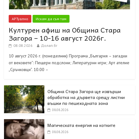
АРТуално
Искам да съм там
Културен афиш на Община Стара
Загора – 10-16 август 2026г.
08.08.2026
Долап.бг
10 август 2026 г. (понеделник) Програма „България – загадки
от вековете”: Пещери подслони; Литературни игри; Арт ателие
„Сръчковци”. 10.00 –
Община Стара Загора ще извърши
обработка на дървета срещу листни
въшки по пешеходната зона
08.08.2026
Магическата енергия на котките
08.08.2026