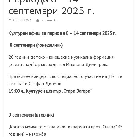
септември 2025 г.
05.09.2025
Долап.бг
Културен афиш за периода 8 – 14 септември 2025 г.
8 септември (понеделник)
20 години детско –юношеска музикална формация
„Звездопад“ с ръководител Мариана Димитрова
Празничен концерт със специалното участие на „Петте
сезона“ и Стефан Диомов
19:00 ч., Културен център „Стара Загора“
9 септември (вторник)
„Когато момчето става мъж…казармата през „Онези“ 45
години“ – изложба