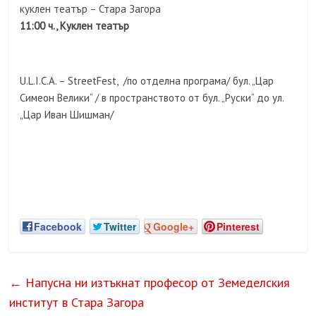
куклен театър – Стара Загора
11:00 ч., Куклен театър
U.L.I.C.A. – StreetFest, /по отделна програма/ бул. „Цар
Симеон Велики“ / в пространството от бул. „Руски“ до ул.
„Цар Иван Шишман/
Facebook
Twitter
Google+
Pinterest
←
Напусна ни изтъкнат професор от Земеделския
институт в Стара Загора