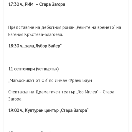
17:30 ч., РИМ – Стара Загора
Представяне на дебютния роман „Реките на времето“ на
Евгения Кръстева-Благоева.
18:30 ч., зала
„
Лубор Байер
“
11 септември (четвъртък)
„Магьосникът от ОЗ“ по Лиман Франк Баум
Спектакъл на Драматичен театър „Гео Милев“ – Стара
Загора
19:00 ч., Културен център „Стара Загора“