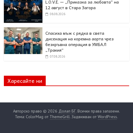
L.O.V.E. — „Приказка за любовта“ на
12 август в Стара Загора
08.08.2026
Спасиха мъж с рядка в света
дисекация на коремна аорта чрез
безкръвна операция в УМБАЛ
„Тракия“
07.08.2026
Харесайте ни
Авторско право © 2026
Долап БГ
. Всички права запазени.
Тема: ColorMag от
ThemeGrill
. Задвижван от
WordPress
.