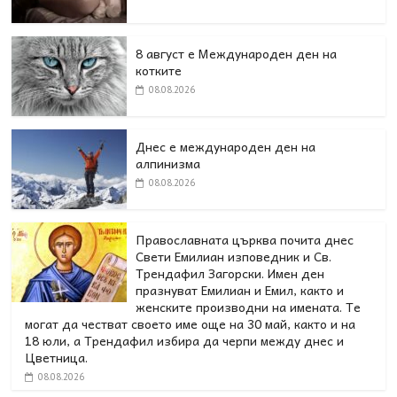
8 август е Международен ден на
котките
08.08.2026
Днес е международен ден на
алпинизма
08.08.2026
Православната църква почита днес
Свети Емилиан изповедник и Св.
Трендафил Загорски. Имен ден
празнуват Емилиан и Емил, както и
женските производни на имената. Те
могат да честват своето име още на 30 май, както и на
18 юли, а Трендафил избира да черпи между днес и
Цветница.
08.08.2026