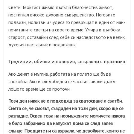
Свети Теоктист живял дълъг и благочестив живот,
постигнал високо духовно съвършенство. Неговите
подвизи, молитви и чудеса го превръщат в един от най-
почитаните светци на своето време. Умира в дълбока
старост, оставяйки след себе си наследството на велик
духовен наставник и подвижник.
Традиции, обичаи и поверия, свързани с празника
Ако денят е мъглив, работата на полето ще бъде
спокойна. Ако в следобедните часове завали дъжд,
лошото време ще се проточи.
Този ден никак не е подходящ за сватосване и сватби.
Смята се, че съюзът, създаден на този ден, скоро ще се
разпадне. Освен това на неомъжените момичета някога
е било забранено да напускат дома си след залез
слънце. Предците ни са вярвали, че девойките, които не