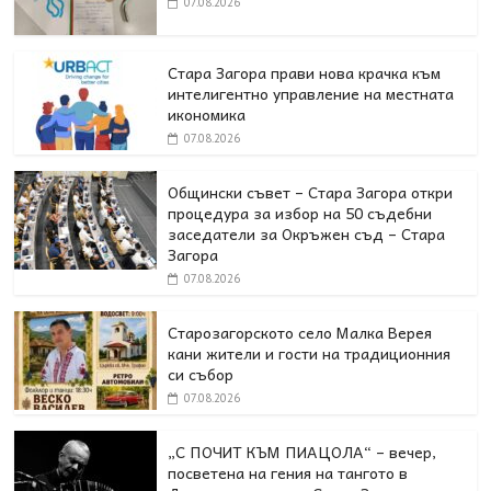
07.08.2026
Стара Загора прави нова крачка към
интелигентно управление на местната
икономика
07.08.2026
Общински съвет – Стара Загора откри
процедура за избор на 50 съдебни
заседатели за Окръжен съд – Стара
Загора
07.08.2026
Старозагорското село Малка Верея
кани жители и гости на традиционния
си събор
07.08.2026
„С ПОЧИТ КЪМ ПИАЦОЛА“ – вечер,
посветена на гения на тангото в