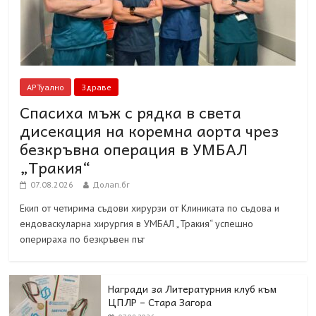
АРТуално
Здраве
Спасиха мъж с рядка в света
дисекация на коремна аорта чрез
безкръвна операция в УМБАЛ
„Тракия“
07.08.2026
Долап.бг
Екип от четирима съдови хирурзи от Клиниката по съдова и
ендоваскуларна хирургия в УМБАЛ „Тракия“ успешно
оперираха по безкръвен път
Награди за Литературния клуб към
ЦПЛР – Стара Загора