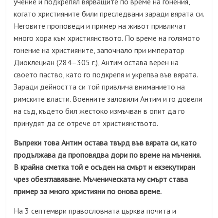
учение и подкрепял вярващите по време на гонения,
когато християните били преследвани заради вярата си.
Неговите проповеди и пример на живот привличат
много хора към християнството. По време на голямото
гонение на християните, започнало при император
Диоклециан (284–305 г.), Антим остава верен на
своето паство, като го подкрепя и укрепва във вярата.
Заради дейността си той привлича вниманието на
римските власти. Военните заловили Антим и го довели
на съд, където бил жестоко измъчван в опит да го
принудят да се отрече от християнството.
Въпреки това Антим остава твърд във вярата си, като
продължава да проповядва дори по време на мъчения.
В крайна сметка той е осъден на смърт и екзекутиран
чрез обезглавяване. Мъченическата му смърт става
пример за много християни по онова време.
На 3 септември правословната църква почита и