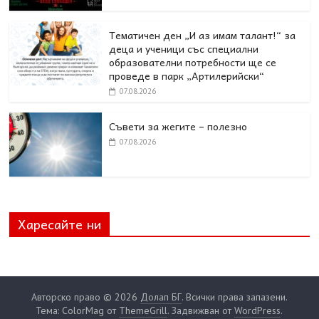
Тематичен ден „И аз имам талант!“ за
деца и ученици със специални
образователни потребности ще се
проведе в парк „Артилерийски“
07.08.2026
Съвети за жегите – полезно
07.08.2026
Харесайте ни
Авторско право © 2026
Долап БГ
. Всички права запазени.
Тема: ColorMag от
ThemeGrill
. Задвижван от
WordPress
.