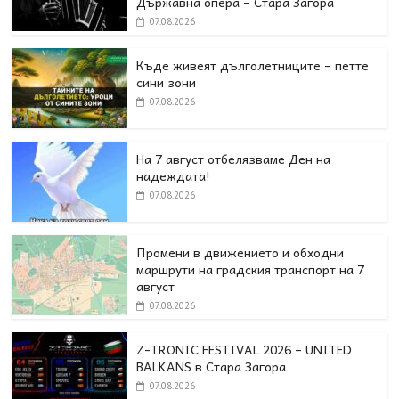
Държавна опера – Стара Загора
07.08.2026
Къде живеят дълголетниците – петте
сини зони
07.08.2026
На 7 август отбелязваме Ден на
надеждата!
07.08.2026
Промени в движението и обходни
маршрути на градския транспорт на 7
август
07.08.2026
Z-TRONIC FESTIVAL 2026 – UNITED
BALKANS в Стара Загора
07.08.2026