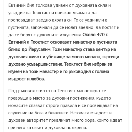
Евтимий бил толкова удивен от духовната сила и
усърдие на Теоктист и поискал двамата да
проповядват заедно вярата си. Те се уединили в
пустинята, започнали да се молят заедно, да постят и
да се борят с духовните изкушения.
Около 420 г.
Евтимий и Теоктист основават манастир в пустинята
близо до Йерусалим. Този манастир става център на
духовния живот и убежище за много монаси, търсещи
духовно усъвършенстване. Теоктист бил избран за
игумен на този манастир и го ръководил с голяма
мъдрост и любов.
Под ръководството на Теоктист манастирът се
превръща в място за духовни постижения, където
монасите спазват строги правила и се посвещават на
служение на Бога и ближните. Неговата мъдрост и
духовен авторитет привличат много хора, които идват
при него за съвет и духовна подкрепа.