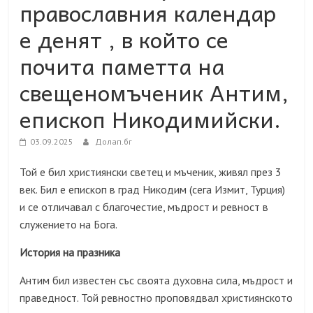
православния календар
е денят , в който се
почита паметта на
свещеномъченик Антим,
епископ Никодимийски.
03.09.2025
Долап.бг
Той е бил християнски светец и мъченик, живял през 3
век. Бил е епископ в град Никодим (сега Измит, Турция)
и се отличавал с благочестие, мъдрост и ревност в
служението на Бога.
История на празника
Антим бил известен със своята духовна сила, мъдрост и
праведност. Той ревностно проповядвал християнското