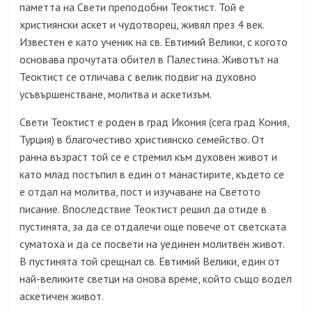
паметта на Свети преподобни Теоктист. Той е
християнски аскет и чудотворец, живял през 4 век.
Известен е като ученик на св. Евтимий Велики, с когото
основава прочутата обител в Палестина. Животът на
Теоктист се отличава с велик подвиг на духовно
усъвършенстване, молитва и аскетизъм.
Свети Теоктист е роден в град Икония (сега град Кония,
Турция) в благочестиво християнско семейство. От
ранна възраст той се е стремил към духовен живот и
като млад постъпил в един от манастирите, където се
е отдал на молитва, пост и изучаване на Светото
писание. Впоследствие Теоктист решил да отиде в
пустинята, за да се отдалечи още повече от светската
суматоха и да се посвети на уединен молитвен живот.
В пустинята той срещнал св. Евтимий Велики, един от
най-великите светци на онова време, който също водел
аскетичен живот.