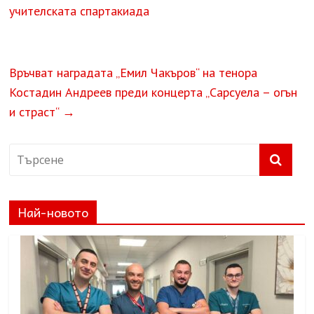
учителската спартакиада
Връчват наградата „Емил Чакъров“ на тенора
Костадин Андреев преди концерта „Сарсуела – огън
и страст“
→
Най-новото