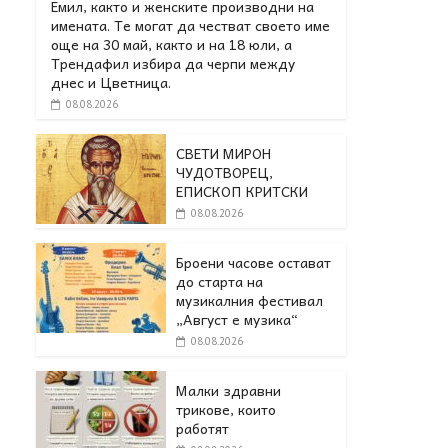
Емил, както и женските производни на
имената. Те могат да честват своето име
още на 30 май, както и на 18 юли, а
Трендафил избира да черпи между
днес и Цветница.
08.08.2026
СВЕТИ МИРОН
ЧУДОТВОРЕЦ,
ЕПИСКОП КРИТСКИ
08.08.2026
Броени часове остават
до старта на
музикалния фестивал
„Август е музика“
08.08.2026
Малки здравни
трикове, които
работят