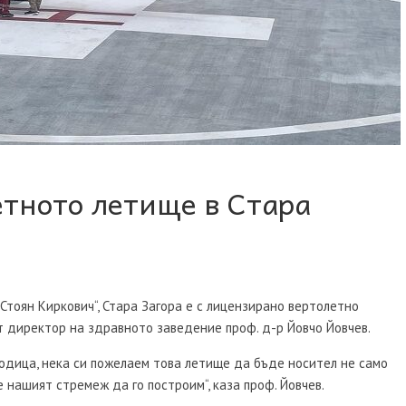
тното летище в Стара
 Стоян Киркович“, Стара Загора е с лицензирано вертолетно
 директор на здравното заведение проф. д-р Йовчо Йовчев.
родица, нека си пожелаем това летище да бъде носител не само
 нашият стремеж да го построим“, каза проф. Йовчев.