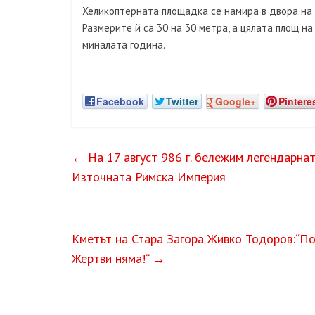
Хеликоптерната площадка се намира в двора на
Размерите й са 30 на 30 метра, а цялата площ на
миналата година.
Facebook
Twitter
Google+
Pintere
←
На 17 август 986 г. бележим легендарнат
Източната Римска Империя
Кметът на Стара Загора Живко Тодоров:“По
Жертви няма!“
→