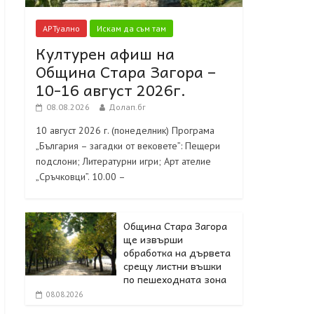
АРТуално
Искам да съм там
Културен афиш на
Община Стара Загора –
10-16 август 2026г.
08.08.2026
Долап.бг
10 август 2026 г. (понеделник) Програма
„България – загадки от вековете”: Пещери
подслони; Литературни игри; Арт ателие
„Сръчковци”. 10.00 –
Община Стара Загора
ще извърши
обработка на дървета
срещу листни въшки
по пешеходната зона
08.08.2026