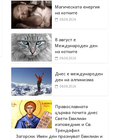
Магическата енергия
на котките
08.08.2026
8 август е
Международен ден
на котките
08.08.2026
Днес е международен
ден на алпинизма
08.08.2026
Православната
църква почита днес
Свети Емилиан
изповедник и Св.
Трендафил
Загорски. Имен ден празнуват Емилиан и