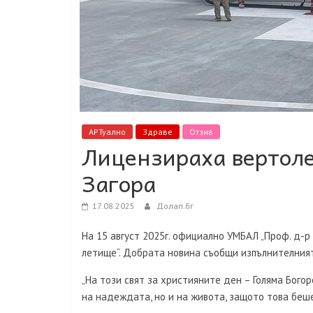
АРТуално
Здраве
Отзив
Лицензираха вертоле
Загора
17.08.2025
Долап.бг
На 15 август 2025г. официално УМБАЛ „Проф. д-р
летище“. Добрата новина съобщи изпълнителният
„На този свят за християните ден – Голяма Бого
на надеждата, но и на живота, защото това беше