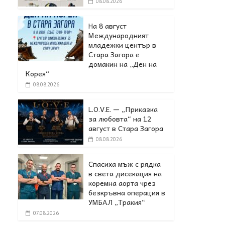
08.08.2026
На 8 август
Международният
младежки център в
Стара Загора е
домакин на „Ден на
Корея“
08.08.2026
L.O.V.E. — „Приказка
за любовта“ на 12
август в Стара Загора
08.08.2026
Спасиха мъж с рядка
в света дисекация на
коремна аорта чрез
безкръвна операция в
УМБАЛ „Тракия“
07.08.2026