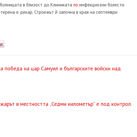
 болницата в близост до Клиниката
по
инфекциозни болести.
 терена е декар. Строежът й започна в края на септември
st
а победа на цар Самуил и българските войски над
жарът в местността „Седми километър“ е под контрол.