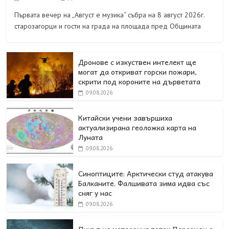
Първата вечер на „Август е музика“ събра на 8 август 2026г.
старозагорци и гости на града на площада пред Общината
Дронове с изкуствен интелект ще
могат да откриват горски пожари,
скрити под короните на дърветата
09.08.2026
Китайски учени завършиха
актуализирана геоложка карта на
Луната
09.08.2026
Синоптиците: Арктически студ атакува
Балканите. Фалшивата зима идва със
сняг у нас
09.08.2026