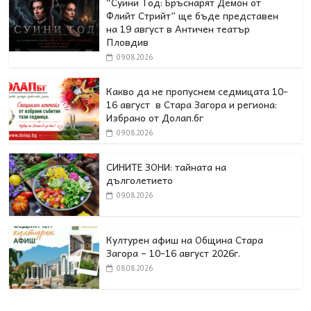
“Суини Тод: Бръснарят Демон от
Флийт Стрийт” ще бъде представен
на 19 август в Античен театър
Пловдив
09.08.2026
Какво да не пропуснем седмицата 10-
16 август в Стара Загора и региона:
Избрано от Долап.бг
09.08.2026
СИНИТЕ ЗОНИ: тайната на
дълголетието
09.08.2026
Културен афиш на Община Стара
Загора – 10-16 август 2026г.
08.08.2026