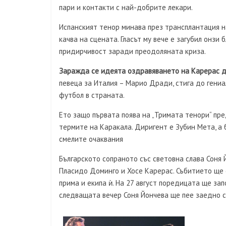
пари и контакти с най-добрите лекари.
Испанският тенор минава през трансплантация на 
качва на сцената. Гласът му вече е загубил онзи
придирчивост заради преодоляната криза.
Заражда се идеята оздравяването на Карерас да
певеца за Италия – Марио Дради, стига до гениа
футбол в страната.
Ето защо първата поява на „Тримата тенори“ пре
термите на Каракала. Диригент е Зубин Мета, а
смелите очаквания
Българското сопраното със световна слава Соня Й
Пласидо Доминго и Хосе Карерас. Събитието ще 
прима и екипа ѝ. На 27 август поредицата ще за
следващата вечер Соня Йончева ще пее заедно с