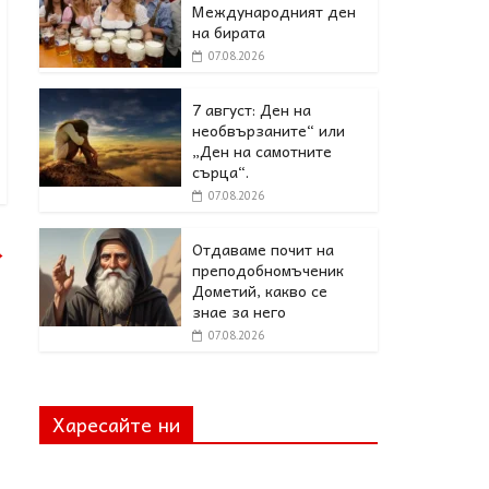
Международният ден
на бирата
07.08.2026
7 август: Ден на
необвързаните“ или
„Ден на самотните
сърца“.
07.08.2026
Отдаваме почит на
→
преподобномъченик
Дометий, какво се
знае за него
07.08.2026
Харесайте ни