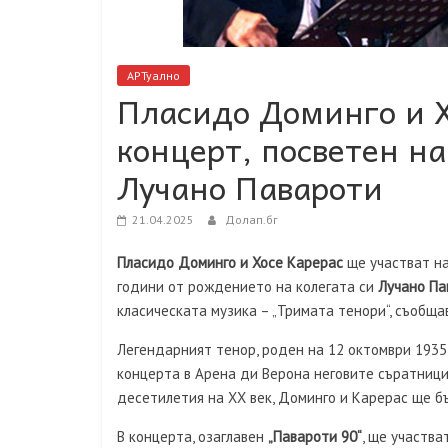
АРТуално
Пласидо Доминго и Х
концерт, посветен н
Лучано Павароти
21.04.2025
Долап.бг
Пласидо Доминго и Хосе Карерас
ще участват на
години от рождението на колегата си
Лучано Па
класическата музика – „Тримата тенори“, съобща
Легендарният тенор, роден на 12 октомври 1935 
концерта в Арена ди Верона неговите съратници
десетилетия на XX век, Доминго и Карерас ще бъ
В концерта, озаглавен
„Павароти 90“
, ще участва