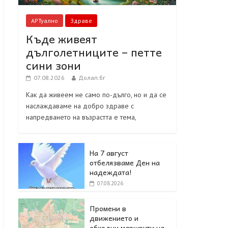
АРТуално
Здраве
Къде живеят
дълголетниците – петте
сини зони
07.08.2026
Долап.бг
Как да живеем не само по-дълго, но и да се
наслаждаваме на добро здраве с
напредването на възрастта е тема,
На 7 август
отбелязваме Ден на
надеждата!
07.08.2026
Промени в
движението и
обходни маршрути на