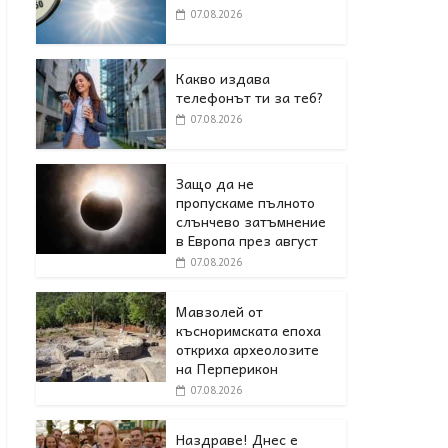
07.08.2026
Какво издава
телефонът ти за теб?
07.08.2026
Защо да не
пропускаме пълното
слънчево затъмнение
в Европа през август
07.08.2026
Мавзолей от
късноримската епоха
откриха археолозите
на Перперикон
07.08.2026
Наздраве! Днес е