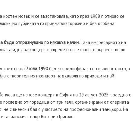
костен мозък и се възстановява, като през 1988 г. отново се
 блясък, но публиката го приема възторжено и без особена
 бъде отпразнувано по някакъв начин.
Така импресариото на
лната идея за концерт по време на световното първенство по
д света е на
7 юли 1990 г.
, ден преди финала на първенството, в
 благотворителният концерт надхвърля по приходи и най-
ончева ще изнесе концерт в София на 29 август 2025 г. заедно с
е последно от поредица от три гали, организирани от оперната
почне с виенски бал с участието на професионални танцьори. На
 италианския тенор Виторио Григоло.