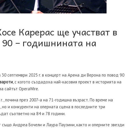
осе Карерас ще участват в
а 90 – годишнината на
 30 септември 2025 г. в концерт на Арена ди Верона по повод 90
вароти
, с когото създадоха най-касовия проект в историята на
ва сайтът OperaWire.
г., почина през 2007-а на 71-годишна възраст. По време на
, но и конкуренти на оперната сцена в последните три
дат съответно на 84 и 78 години.
т също Андреа Бочели и Лаура Паузини, както и оперните звезди