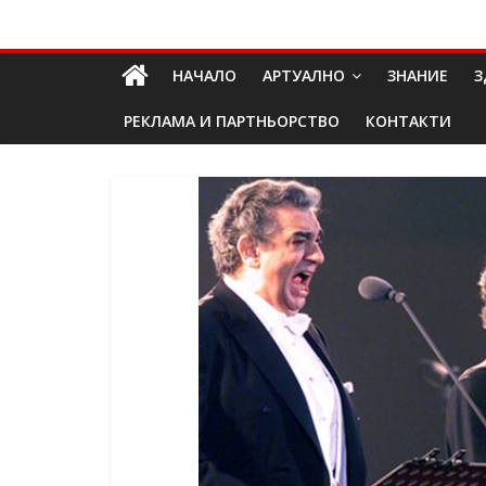
Skip
Долап
to
content
НАЧАЛО
АРТУАЛНО
ЗНАНИЕ
З
БГ
РЕКЛАМА И ПАРТНЬОРСТВО
КОНТАКТИ
култура|
изкуство|
пътешествия|
мода|
събития|
кухня|
реклама|
минало|