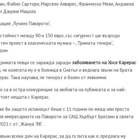
ан, Фабио Сартори, Марсело Алварес, Франческо Мели, Анджела
 и Джулия Мацола.
ация „Лучано Павароти“.
 стойност между 90 и 150 евро, със сигурност ще възроди
ен проект в класическата музика – „Тримата тенори“,
дом.
 тримата певци се заражда заради
заболяването на Хосе Карерас
 че колегата му е в болница в Сиатъл и веднага звъни на брата
ас. Така научава, че тенорът е болен от левкемия.
о са в остра конкуренция за любовта на публиката и за най-
стоят нещата с Карерас.
же би защото испанецът беше с 11 години по-млад или просто
деля импресариото на Павароти за САЩ Хърбърт Бреслин в своята
21 г. от „Жануа ‘98“.
въни всеки ден на Карерас, за да го пита как е, предлага му