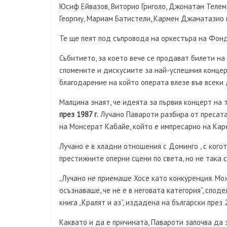
Юсиф Ейвазов, Виторио Григоло, Джонатан Телем
Георгиу, Мариам Батистели, Кармен Джанатазио
Те ще пеят под съпровода на оркестъра на Фонд
Събитието, за което вече се продават билети на
спомените и дискусиите за най-успешния концерт
благодарение на който операта влезе във всеки 
Малцина знаят, че идеята за първия концерт на
през 1987 г.
Лучано Павароти разбира от пресата,
на Монсерат Кабайе, който е импресарио на Карер
Лучано е в хладни отношения с Доминго , с когот
престижните оперни сцени по света, но не така 
„Лучано не приемаше Хосе като конкуренция. Мо
осъзнаваше, че не е в неговата категория“, спо
книга „Кралят и аз“, издадена на български през 20
Каквато и да е причината, Павароти започва да з