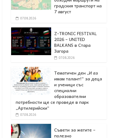
градския транспорт на
7 август
07.08.2026
Z-TRONIC FESTIVAL
2026 – UNITED
BALKANS в Стара
Загора
07.08.2026
Тематичен ден „И аз
имам талант!“ за деца
и ученици със
специални
образователни
потребности ще се проведе в парк
„Артилерийски“
07.08.2026
Съвети за жегите –
полезно