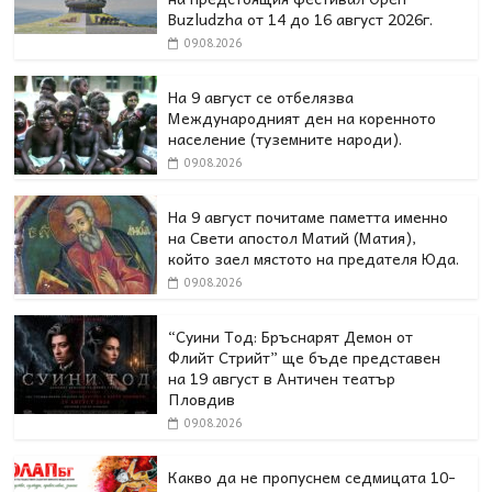
Buzludzha от 14 до 16 август 2026г.
09.08.2026
На 9 август се отбелязва
Международният ден на коренното
население (туземните народи).
09.08.2026
На 9 август почитаме паметта именно
на Свети апостол Матий (Матия),
който заел мястото на предателя Юда.
09.08.2026
“Суини Тод: Бръснарят Демон от
Флийт Стрийт” ще бъде представен
на 19 август в Античен театър
Пловдив
09.08.2026
Какво да не пропуснем седмицата 10-