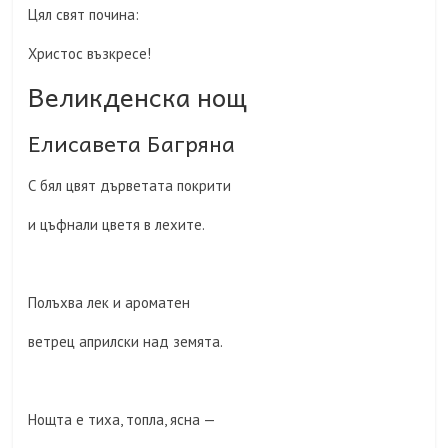
Цял свят почина:
Христос възкресе!
Великденска нощ
Елисавета Багряна
С бял цвят дърветата покрити
и цъфнали цветя в лехите.
Полъхва лек и ароматен
ветрец априлски над земята.
Нощта е тиха, топла, ясна —