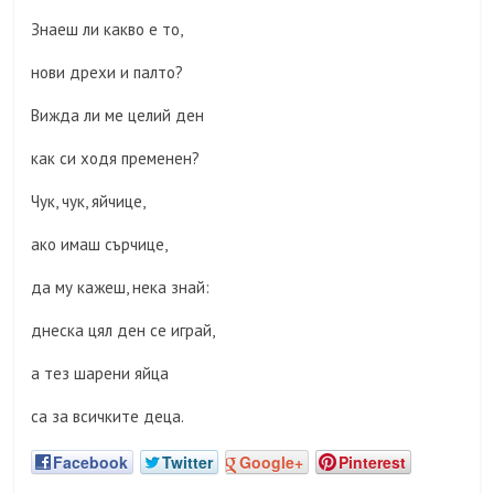
Знаеш ли какво е то,
нови дрехи и палто?
Вижда ли ме целий ден
как си ходя пременен?
Чук, чук, яйчице,
ако имаш сърчице,
да му кажеш, нека знай:
днеска цял ден се играй,
а тез шарени яйца
са за всичките деца.
Facebook
Twitter
Google+
Pinterest