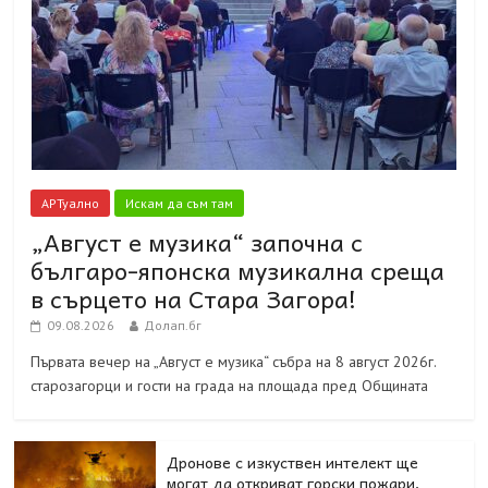
АРТуално
Искам да съм там
„Август е музика“ започна с
българо-японска музикална среща
в сърцето на Стара Загора!
09.08.2026
Долап.бг
Първата вечер на „Август е музика“ събра на 8 август 2026г.
старозагорци и гости на града на площада пред Общината
Дронове с изкуствен интелект ще
могат да откриват горски пожари,