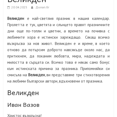
20.04.2025
Долап.бг
Великден
е най-светлия празник в нашия календар.
Пролетта е тук, цветята и слънцето правят празничните
дни още по-топли и цветни, а времето на почивка с
любимите хора е истински зареждащо. Сякаш всичко
възкръсва за нов живот. Великден е и време, в което
отново да потърсим доброто навсякъде около нас, да
притихнем, да поканим любовта, мира, надеждата и
милостта в сърцата си. Всичко това е някак само бонус
към истинската причина за празника. Припомняйки си
смисъла на
Великден
, ви представяме три стихотворения
на любими български автори, вдъхновени от празника.
Великден
Иван Вазов
Христос възкръсна!