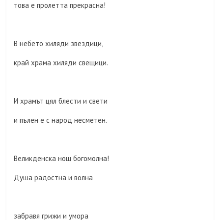
това е пролетта прекрасна!
В небето хиляди звездици,
край храма хиляди свещици.
И храмът цял блести и свети
и пълен е с народ несметен.
Великденска нощ богомолна!
Душа радостна и волна
забравя грижи и умора