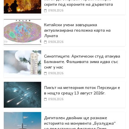
скрити под короните на дърветата
09.08.2026
Китайски учени завършиха
актуализирана геоложка карта на
Луната
09.08.2026
Синоптиците: Арктически студ атакува
Балканите. Фалшивата зима идва със
сняг у нас
09.08.2026
Пикът на метеорния поток Персеиди е
в нощта срещу 13 август 2026г.
09.08.2026
Дигитален двойник ще разкаже
историята на монумента „Бузлуджа“
на предстоящия фестивал Open