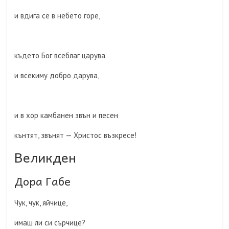
и вдига се в небето горе,
където Бог всеблаг царува
и всекиму добро дарува,
и в хор камбанен звън и песен
кънтят, звънят — Христос възкресе!
Великден
Дора Габе
Чук, чук, яйчице,
имаш ли си сърчице?