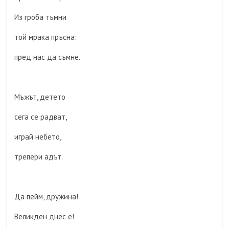
Из гроба тъмни
той мрака пръсна:
пред нас да съмне.
Мъжът, детето
сега се радват,
играй небето,
трепери адът.
Да пейм, дружина!
Великден днес е!