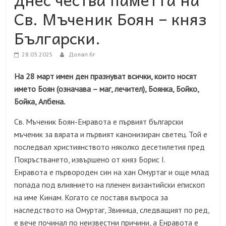
Св. Мъченик Боян – княз
Български.
28.03.2025
Долап.бг
На 28 март имен ден празнуват всички, които носят
името Боян (означава – маг, лечител), Боянка, Бойко,
Бойка, Албена.
Св. Мъченик Боян-Енравота е първият български
мъченик за вярата и първият канонизиран светец. Той е
последвал християнството няколко десетилетия пред
Покръстването, извършено от княз Борис I.
Енравота е първороден син на хан Омуртаг и още млад
попада под влиянието на пленен византийски епископ
на име Кинам. Когато се поставя въпроса за
наследството на Омуртаг, Звиница, следващият по ред,
е вече починал по неизвестни причини, а Енравота е