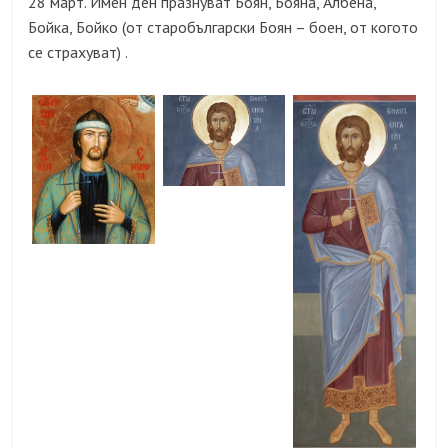
28 март. Имен ден празнуват Боян, Бояна, Албена,
Бойка, Бойко (от старобългарски Боян – боен, от когото
се страхуват) .