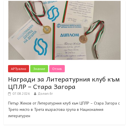
АРТуално
Знание
Отзив
Награди за Литературния клуб към
ЦПЛР – Стара Загора
07.08.2026
Долап.бг
Петър Жеков от Литературния клуб към ЦПЛР – Стара Загора с
Трето място в Трета възрастова група в Националния
литературен