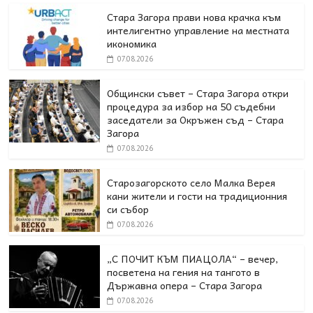
Стара Загора прави нова крачка към
интелигентно управление на местната
икономика
07.08.2026
Общински съвет – Стара Загора откри
процедура за избор на 50 съдебни
заседатели за Окръжен съд – Стара
Загора
07.08.2026
Старозагорското село Малка Верея
кани жители и гости на традиционния
си събор
07.08.2026
„С ПОЧИТ КЪМ ПИАЦОЛА“ – вечер,
посветена на гения на тангото в
Държавна опера – Стара Загора
07.08.2026