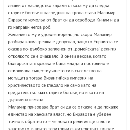
лишен от наследство заради отказа му да следва
старите богове и наследник на трона става Маламир.
Енравота измолва от брат си да освободи Кинам и да
го направи негов роб.
Желанието му е удовлетворено, но скоро Маламир
разбира каква грешка е допуснал, защото Енравота се
оказва по-дълбоко запленен от „ромейската” религия,
отколкото се е очаквало. В онези векове, когато
българската държава е била млада и постоянно е
отвоювала съществуването си в съседство на
могъщата тогава Византийска империя, на
християнството се гледало не само като на
предателство към старите богове, но и като на
държавна измяна.
Маламир призовава брат си да се откаже и да покаже
единство на ханската власт, но Енравота е убеден
точно в обратното – че новата религия ще сплоти
ханството, в чиито територии съжителстват твърде