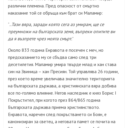
различни племена. Пред опасност от смъртно
наказание той се обръща към брат си Маламир:
..Тази вяра, заради която сега аз умирам, ще се
“
преумножи на българската земя, въпреки опитите ви
да я възпрете чрез моята смърт.
”
Около 833 година Енравота е посечен с меч, но
предсказанието му се сбъдва само след три
десетилетия. Маламир умира твърде млад и хан става
син на Звиница – хан Пресиян. Той управлява 26 години,
през което време увеличава значително територията
на българската държава, а християнската вяра добива
все по-голямо влияние. Негов наследник е княз Борис I
Покръстител, при когото през 864/865 година
Българската държава приема християнството.
Енравота, наречен след покръстването си Боян, е
канонизиран за светец, а неговата памет се почита на