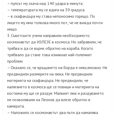
– пулсът му скача над 140 удара в минута;
– температурата му се вдига на 39 градуса.
– в скафандъра му става непоносимо горещо. По
лицето му има толкова много пот, че не вижда почти
нищо.
3. Съветските учени направили необходимото
космонавтът да ИЗЛЕЗЕ в космоса. Но забравили, че
трябва и да се върне обратно на кораба. Когато
трябвало да стане това изникнал най-големият
проблем.
– Оказало се, че връщането на борда е невъзможно. Не
предвидили размерите на люка. Не предвидили
материята на скафандъра. Не предвидили, че
налягането в космоса ще се повиши и материята на
костюма му ще се раздуе. Малкият люк и раздуването
не позволявали на Леонов да влезе обратно в
камерата.
– Наложило се космонавтът два пъти да намалява