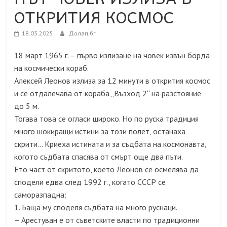
ОТКРИТИЯ КОСМОС
18.03.2025
Долап.бг
18 март 1965 г. – първо излизане на човек извън борда
на космически кораб.
Алексей Леонов излиза за 12 минути в открития космос
и се отдалечава от кораба „Възход 2“ на разстояние
до 5 м.
Тогава това се огласи широко. Но по руска традиция
много шокиращи истини за този полет, останаха
скрити… Криеха истината и за съдбата на космонавта,
когото съдбата спасява от смърт още два пъти.
Ето част от скритото, което Леонов се осмелява да
сподели едва след 1992 г., когато СССР се
саморазпадна:
1. Баща му споделя съдбата на много руснаци.
– Арестуван е от съветските власти по традиционни