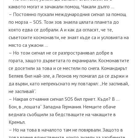
каквото могат и зачакали помощ. Чакали дълго …
– Постоянно пускали международния сигнал за помощ
по морза – SOS. Този зов знаела цялата планета до
която едва се добрали. А и как да огласят, че те,
съветските космонавти, не знаят къде са и условията на
място са ужасни …
– Но този сигнал не се разпространявал добре в
гората, защото дърветата го екранирали. Космонавтите
се досетили за това и се местели по снега. Командирът
Беляев бил най-зле, а Леонов му помагал да се държи и
да върви, като непрекъснато му повтарял: „Не заспивай,
не заспивай“.
– Накрая отчаяния сигнал SOS бил приет. Къде? В …
Бон, в „лошата“ Западна Германия. Немците обаче
веднага съобщили за бедстващите на чакащите в
Кремъл.
– Но на това в началото там не повярвали. Защото в
това време единствените, които знаели за загубените