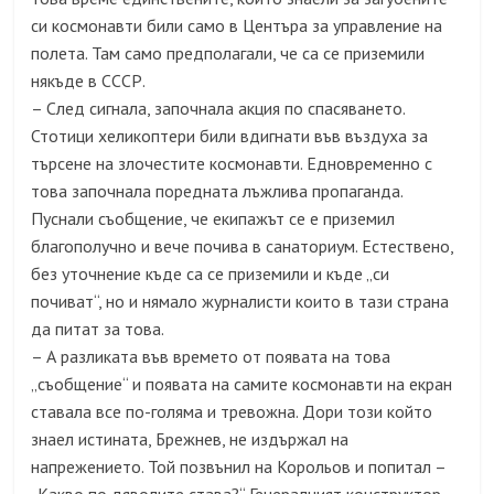
си космонавти били само в Центъра за управление на
полета. Там само предполагали, че са се приземили
някъде в СССР.
– След сигнала, започнала акция по спасяването.
Стотици хеликоптери били вдигнати във въздуха за
търсене на злочестите космонавти. Едновременно с
това започнала поредната лъжлива пропаганда.
Пуснали съобщение, че екипажът се е приземил
благополучно и вече почива в санаториум. Естествено,
без уточнение къде са се приземили и къде „си
почиват“, но и нямало журналисти които в тази страна
да питат за това.
– А разликата във времето от появата на това
„съобщение“ и появата на самите космонавти на екран
ставала все по-голяма и тревожна. Дори този който
знаел истината, Брежнев, не издържал на
напрежението. Той позвънил на Корольов и попитал –