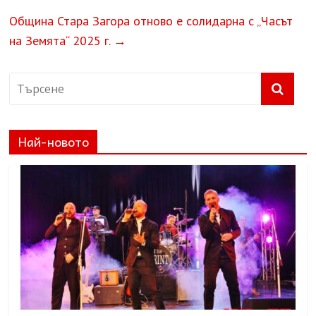
Община Стара Загора отново е солидарна с „Часът
на Земята“ 2025 г.
→
Най-новото