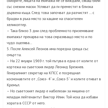
скиорите, лицата на екипажа не се виждали, сякаш били
със снежни маски. Успяват да ги преместят в близка
дървена къща. След това започват да разчистят … с
брадви в ръка място за кацане на спасителен
хеликоптер.
– Така близо 3 дни след проблемното приземяване
екипажът прекарва на това смразяващо място и по
чудо оцелява…
5. После Алексей Леонов има поредна среща със
смъртта.
– На 22 януари 1969 г. той пътува в една от колите от
кортежа на съветския лидер Леонид Брежнев.
Генералният секретар на КПСС е посрещнал
космонавтите от „Союз- 4“ и „Союз-5“ и колите отиват в
Кремъл.
– Но съветският лидер е набелязан за мишена от
младши лейтенантът Виктор Илин. Той иска да избави
хората в СССР от него.