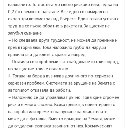
налягането. То достига до много рисково ниво, едва на
0,27 от земното налягане. Все едно се намирал на
около три километра над Еверест. Едва тогава успява с
труд да се пъхне обратно в ракетата. За щастие не
загубил съзнание.
– Но следвала друга трудност, не можел да премине и
през втория люк. Това наложило грубо да наруши
правилата и да влезе с краката напред.
– Появили се и проблеми със снабдяването с кислород,
но за щастие това е овладяно.
4. Тогава на борда възниква друг, много по-сериозен
сериозен проблем. Системата за връщане на Земята с
автопилот отказала да работи.
– Наложило се да управляват ръчно. Това крие огромен
риск и е много сложно. Всяка грешка, в ориентирането
на кораба или времето на пускане на двигателите,
може да е фатална. Вместо връщане на Земята, може
да отдалечи екипажа завинаги от нея. Космическият