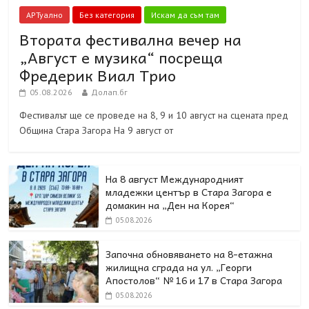
АРТуално
Без категория
Искам да съм там
Втората фестивална вечер на
„Август е музика“ посреща
Фредерик Виал Трио
05.08.2026
Долап.бг
Фестивалът ще се проведе на 8, 9 и 10 август на сцената пред
Община Стара Загора На 9 август от
На 8 август Международният
младежки център в Стара Загора е
домакин на „Ден на Корея“
05.08.2026
Започна обновяването на 8-етажна
жилищна сграда на ул. „Георги
Апостолов“ № 16 и 17 в Стара Загора
05.08.2026