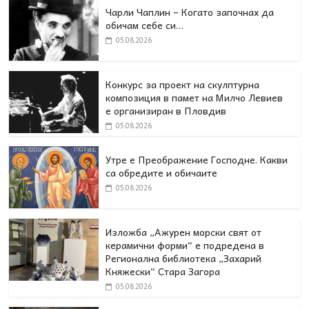
Чарли Чаплин – Когато започнах да
обичам себе си…
05.08.2026
Конкурс за проект на скулптурна
композиция в памет на Милчо Левиев
е организиран в Пловдив
05.08.2026
Утре е Преображение Господне. Какви
са обредите и обичаите
05.08.2026
Изложба „Ажурен морски свят от
керамични форми“ е подредена в
Регионална библиотека „Захарий
Княжески“ Стара Загора
05.08.2026