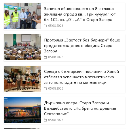
Започна обновяването на 8-етажна
жилищна сграда кв. „Три чучура“ юг,
бл. 102, вх. „0“, „А“ в Стара Загора
05.08.2026
Програма „Заетост без бариери“ беше
представена днес в oбщина Стара
Загора
05.08.2026
Среща с българския посланик в Ханой
отбеляза успешното математическо
лято на младите ни математици
05.08.2026
Държавна опера-Стара Загора и
Вълшебството „На брега на древния
Севтополис“
05.08.2026