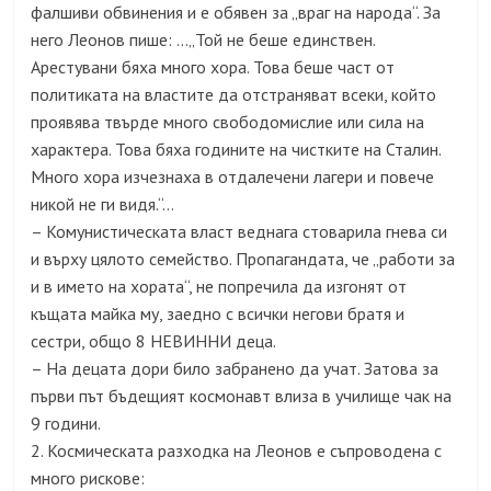
фалшиви обвинения и е обявен за „враг на народа“. За
него Леонов пише: …„Той не беше единствен.
Арестувани бяха много хора. Това беше част от
политиката на властите да отстраняват всеки, който
проявява твърде много свободомислие или сила на
характера. Това бяха годините на чистките на Сталин.
Много хора изчезнаха в отдалечени лагери и повече
никой не ги видя.“…
– Комунистическата власт веднага стоварила гнева си
и върху цялото семейство. Пропагандата, че „работи за
и в името на хората“, не попречила да изгонят от
къщата майка му, заедно с всички негови братя и
сестри, общо 8 НЕВИННИ деца.
– На децата дори било забранено да учат. Затова за
първи път бъдещият космонавт влиза в училище чак на
9 години.
2. Космическата разходка на Леонов е съпроводена с
много рискове: