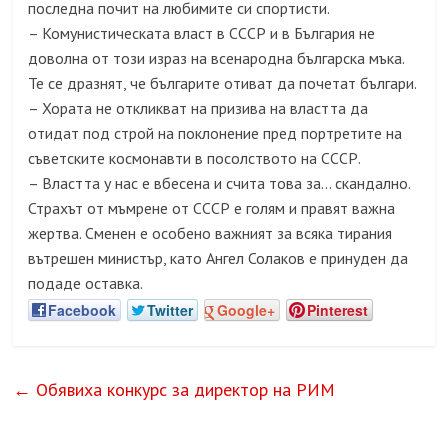
последна почит на любимите си спортисти.
– Комунистическата власт в СССР и в България не
доволна от този израз на всенародна българска мъка.
Те се дразнят, че българите отиват да почетат българи.
– Хората не откликват на призива на властта да
отидат под строй на поклонение пред портретите на
съветските космонавти в посолството на СССР.
– Властта у нас е вбесена и счита това за… скандално.
Страхът от мъмрене от СССР е голям и правят важна
жертва. Сменен е особено важният за всяка тирания
вътрешен министър, като Ангел Солаков е принуден да
подаде оставка.
Facebook
Twitter
Google+
Pinterest
←
Обявиха конкурс за директор на РИМ