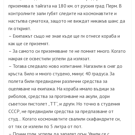
приземява в тайгата на 180 км. от руския град Перм. В
контролните зали губят следите на космонавтите и
настъпва суматоха, защото не виждат никакъв шанс да
ги открият.
– Екипажът също не знае къде ще ги отнесе кораба и
как ще се приземят.
– За самото си приземяване те не помнят много. Когато
накрая се освестили успели да излязат.
– Тогава следвало ново изпитание. Нагазили в сняг до
кръста. Било и много студено, минус 40 градуса. За
полета били предвидени различни средства за
оцеляване на екипажа. На кораба имало въдици за
риболов, средства за прогонване на акули, дори
съветски пистолет „ТТ“, и други. Но точно в студения
СССР, не предвидили средства за предпазване от
студ… Когато космонавтите свалили скафандрите си,
от тях се излели по 5 литра от пот.
– Почни голи, успели да запалят огън. Увили се с