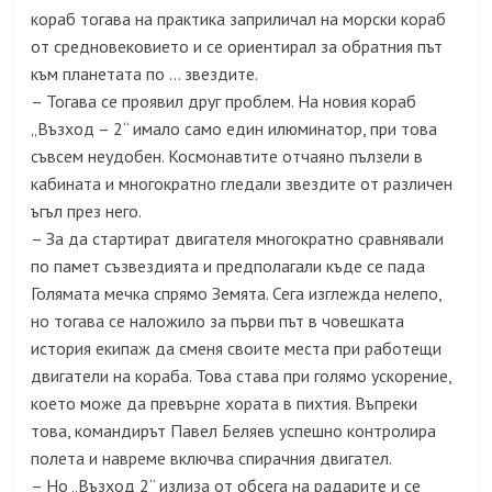
кораб тогава на практика заприличал на морски кораб
от средновековието и се ориентирал за обратния път
към планетата по … звездите.
– Тогава се проявил друг проблем. На новия кораб
„Възход – 2“ имало само един илюминатор, при това
съвсем неудобен. Космонавтите отчаяно пълзели в
кабината и многократно гледали звездите от различен
ъгъл през него.
– За да стартират двигателя многократно сравнявали
по памет съзвездията и предполагали къде се пада
Голямата мечка спрямо Земята. Сега изглежда нелепо,
но тогава се наложило за първи път в човешката
история екипаж да сменя своите места при работещи
двигатели на кораба. Това става при голямо ускорение,
което може да превърне хората в пихтия. Въпреки
това, командирът Павел Беляев успешно контролира
полета и навреме включва спирачния двигател.
– Но „Възход 2“ излиза от обсега на радарите и се