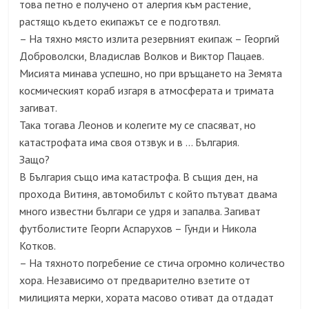
това петно е получено от алергия към растение,
растящо където екипажът се е подготвял.
– На тяхно място излита резервният екипаж – Георгий
Доброволски, Владислав Волков и Виктор Пацаев.
Мисията минава успешно, но при връщането на Земята
космическият кораб изгаря в атмосферата и тримата
загиват.
Така тогава Леонов и колегите му се спасяват, но
катастрофата има своя отзвук и в … България.
Защо?
В България също има катастрофа. В същия ден, на
прохода Витиня, автомобилът с който пътуват двама
много известни българи се удря и запалва. Загиват
футболистите Георги Аспарухов – Гунди и Никола
Котков.
– На тяхното погребение се стича огромно количество
хора. Независимо от предварително взетите от
милицията мерки, хората масово отиват да отдадат