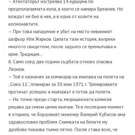
– Атентаторът изстрелва 14 куршума по
предполагаемата кола, в която се намира Брежнев. Но
вождът не бил в нея, а в една от колите на
космонавтите.
– При това нападение е убит на място невинният
шофьор Иля Жарков. Цялата тази история, въпреки
многото свидетели, после задълго се премълчава и
крие. Традиция…
6. Само след две години съдбата отново спасява
Леонов.
– Той е назначен за командир на екипажа на полета на
„Союз 11“, планиран за 30 юни 1971 г. Тренировките
протичат успешно и екипажът е готов да полети.
– Но точно преди старта, медицинската комисия
решава да смени целия екипаж. Тя в последния момент
е открила, че бордовият инженер Валерий Кубасов има
здравословен проблем. Снимката на белите му
дробове показва тъмно петно. После става ясно, че