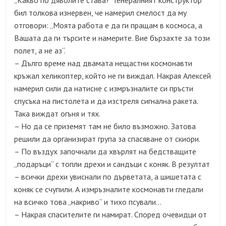
„Какво по дяволите става?“ Генералният конструктор
бил толкова изнервен, че намерил смелост да му
отговори: „Моята работа е да ги пращам в космоса, а
Вашата да ги търсите и намерите. Вие бързахте за този
полет, а не аз“.
– Дълго време над двамата нещастни космонавти
кръжал хеликоптер, който не ги виждал. Накрая Алексей
намерил сили да натисне с измръзналите си пръсти
спусъка на пистолета и да изстреля сигнална ракета.
Така виждат огъня и тях.
– Но да се приземят там не било възможно. Затова
решили да организират група за спасяване от скиори.
– По въздух започнали да хвърлят на бедстващите
„подаръци“ с топли дрехи и сандъци с коняк. В резултат
– всички дрехи увиснали по дърветата, а шишетата с
коняк се счупили. А измръзналите космонавти гледали
на всичко това „накриво“ и тихо псували…
– Накрая спасителите ги намират. Според очевидци от