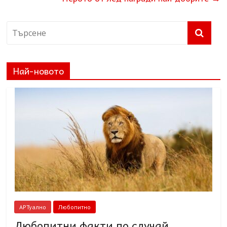
Най-новото
АРТуално
Любопитно
Любопитни факти по случай