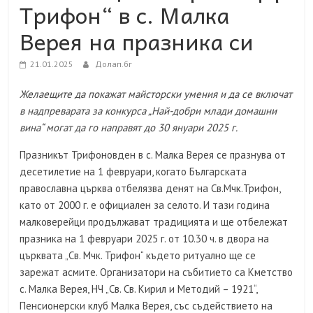
Трифон“ в с. Малка
Верея на празника си
21.01.2025
Долап.бг
Желаещите да покажат майсторски умения и да се включат
в надпреварата за конкурса „Най-добри млади домашни
вина“ могат да го направят до 30 януари 2025 г.
Празникът Трифоновден в с. Малка Верея се празнува от
десетилетие на 1 февруари, когато Българската
православна църква отбелязва денят на Св.Мчк.Трифон,
като от 2000 г. е официален за селото. И тази година
малковерейци продължават традицията и ще отбележат
празника на 1 февруари 2025 г. от 10.30 ч. в двора на
църквата „Св. Мчк. Трифон“ където ритуално ще се
зарежат асмите. Организатори на събитието са Кметство
с. Малка Верея, НЧ „Св. Св. Кирил и Методий – 1921“,
Пенсионерски клуб Малка Верея, със съдействието на