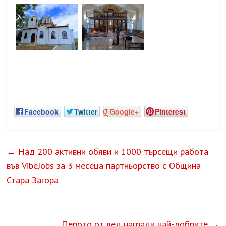
Facebook
Twitter
Google+
Pinterest
←
Над 200 активни обяви и 1000 търсещи работа
във VibeJobs за 3 месеца партньорство с Община
Стара Загора
Перото от лед награди най-добрите
→