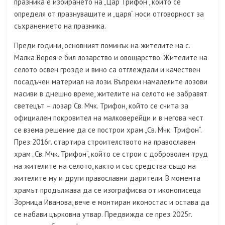
празника е избирането на „Цар Трифон“, който се
определя от празнуващите и „царя“ носи отговорност за
съхранението на празника.
Преди години, основният поминък на жителите на с.
Малка Верея е бил лозарство и овощарство. Жителите на
селото освен грозде и вино са отглеждали и качествен
посадъчен материал на лози. Въпреки намалелите лозови
масиви в днешно време, жителите на селото не забравят
светецът – лозар Св. Мчк. Трифон, който се счита за
официален покровител на малковерейци и в негова чест
се взема решение да се построи храм „Св. Мчк. Трифон“.
През 2016г. стартира строителството на православен
храм „Св. Мчк. Трифон“, който се строи с доброволен труд
на жителите на селото, както и със средства също на
жителите му и други православни дарители. В момента
храмът продължава да се изографисва от иконописеца
Зорница Иванова, вече е монтиран иконостас и остава да
се набави църковна утвар. Предвижда се през 2025г.