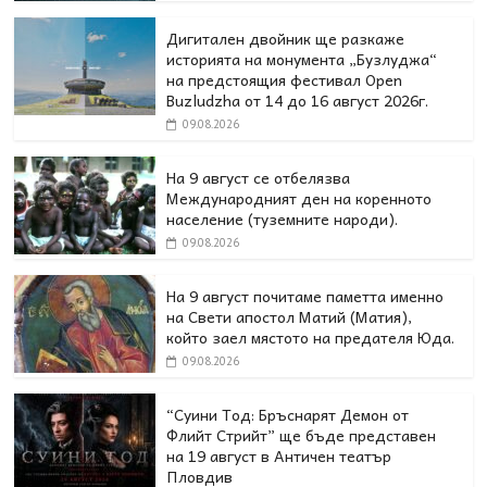
Дигитален двойник ще разкаже
историята на монумента „Бузлуджа“
на предстоящия фестивал Open
Buzludzha от 14 до 16 август 2026г.
09.08.2026
На 9 август се отбелязва
Международният ден на коренното
население (туземните народи).
09.08.2026
На 9 август почитаме паметта именно
на Свети апостол Матий (Матия),
който заел мястото на предателя Юда.
09.08.2026
“Суини Тод: Бръснарят Демон от
Флийт Стрийт” ще бъде представен
на 19 август в Античен театър
Пловдив