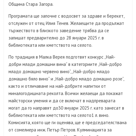
Община Стара Загора.
Програмата ще започне с водосвет за здраве и берекет,
отслужен от отец Илия Тенев. Желаещите да продължат
тържеството в близкото заведение трябва да се
запишат предварително до 28 януари 2025 г. в
библиотеката или кметството на селото.
По традиция в Малка Верея подготвят конкурс „Най-
добри млади домашни вина“ в категориите „Най-добро
младо домашно червено вино“, „Най-добро младо
домашно бяло вино“ и „Най-добро младо домашно розе“,
както и отличаване на най-добрите напитки от
миналогодишната реколта. Всички желаещи да покажат
майсторски умения и да се включат в надпреварата
могат да го направят до30 януари 2025 г. като занесат в
библиотеката или кметството на селото1 л. вино.
Комисията, която ще ги оценява, ще е председателствана
от сомелиера инж. Петър Петров. Кулминацията за