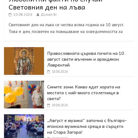
Световния ден на лъва
10.08.2026
Долап.бг
Световният ден на лъва се чества всяка година на 10 август.
Това е ден, посветен на повишаване на осведомеността за
Православната църква почита на 10
август свети мъченик и архидякон
Лаврентий.
10.08.2026
Сините зони: Какво ядат хората на
местата с най-много столетници в
света?
10.08.2026
„Август е музика“ започна с българо-
японска музикална среща в сърцето
на Стара Загора!