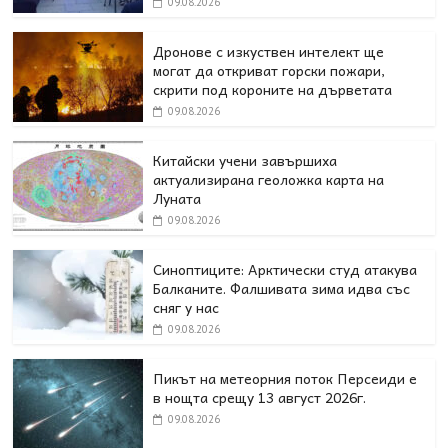
09.08.2026
Дронове с изкуствен интелект ще
могат да откриват горски пожари,
скрити под короните на дърветата
09.08.2026
Китайски учени завършиха
актуализирана геоложка карта на
Луната
09.08.2026
Синоптиците: Арктически студ атакува
Балканите. Фалшивата зима идва със
сняг у нас
09.08.2026
Пикът на метеорния поток Персеиди е
в нощта срещу 13 август 2026г.
09.08.2026