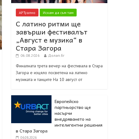
АРТуално
Искам да съм там
С латино ритми ще
завърши фестивалът
„Август е музика“ в
Стара Загора
06.08.2026
Долап.бг
Финалната трета вечер на фестивала в Стара
Загора е изцяло посветена на латино
музиката и танците На 10 август от
Европейско
партньорство ще
насърчи
внедряването на
интелигентни решения
в Стара Загора
06.08.2026