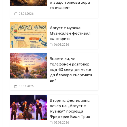
и защо толкова хора
го очакват
06.08.2026
Август е музика:
Музикален фестивал
на открито
06.08.2026
Знаете ли, че
телефонен разговор
над 60 секунди може
да блокира енергията
ви?
06.08.2026
Втората фестивална
вечер на „Август е
музика“ посреща
Фредерик Виал Трио
05.08.2026