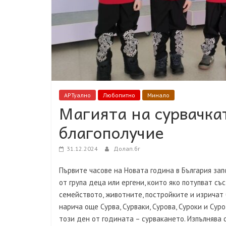
АРТуално
Любопитно
Минало
Магията на сурвачка
благополучие
31.12.2024
Долап.бг
Първите часове на Новата година в България за
от група деца или ергени, които яко потупват със
семейството, животните, постройките и изричат 
нарича още Сурва, Сурваки, Сурова, Суроки и Сур
този ден от годината – сурвакането. Изпълнява с