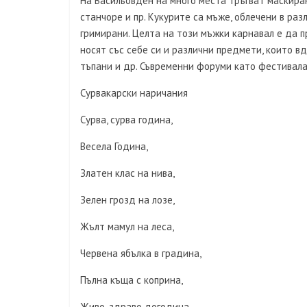
На Васильовден на много места тръгват маскиран
станчоре и пр. Кукурите са мъже, облечени в раз
гримирани. Целта на този мъжки карнавал е да п
носят със себе си и различни предмети, които вди
тъпани и др. Съвременни форуми като фестивала
Сурвакарски наричания
Сурва, сурва година,
Весела Година,
Златен клас на нива,
Зелен грозд на лозе,
Жълт мамул на леса,
Червена ябълка в градина,
Пълна къща с коприна,
Живо-здраво догодина,