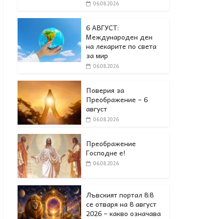
06.08.2026
6 АВГУСТ:
Международен ден
на лекарите по света
за мир
06.08.2026
Поверия за
Преображение – 6
август
06.08.2026
Преображение
Господне е!
06.08.2026
Лъвският портал 8:8
се отваря на 8 август
2026 – какво означава