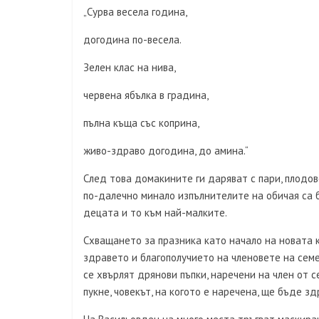
„Сурва весела година,
догодина по-весела.
Зелен клас на нива,
червена ябълка в градина,
пълна къща със коприна,
живо-здраво догодина, до амина.“
След това домакините ги даряват с пари, плодове
по-далечно минало изпълнителите на обичая са б
децата и то към най-малките.
Схващането за празника като начало на новата 
здравето и благополучието на членовете на сем
се хвърлят дрянови пъпки, наречени на член от с
пукне, човекът, на когото е наречена, ще бъде з