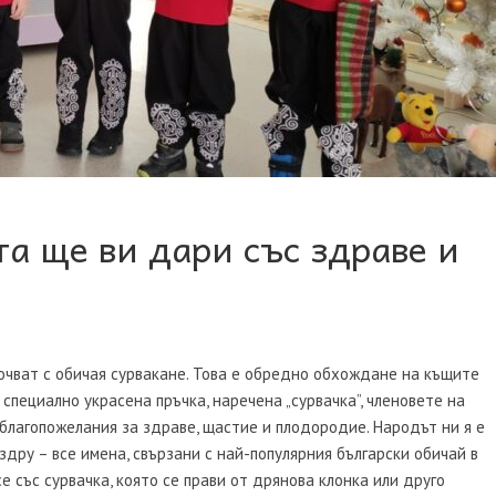
та ще ви дари със здраве и
почват с обичая сурвакане. Това е обредно обхождане на къщите
 специално украсена пръчка, наречена „сурвачка”, членовете на
благопожелания за здраве, щастие и плодородие. Народът ни я е
оздру – все имена, свързани с най-популярния български обичай в
е със сурвачка, която се прави от дрянова клонка или друго