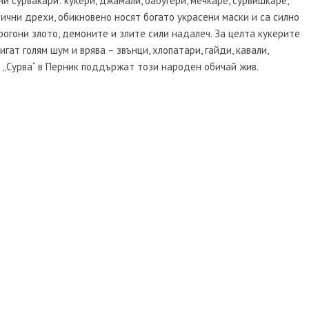
и сурвакари: кукери, джамали, бабугери, мечкаре, сурвишкаре,
лични дрехи, обикновено носят богато украсени маски и са силно
рогони злото, демоните и злите сили надалеч. За целта кукерите
гат голям шум и врява – звънци, хлопатари, гайди, кавали,
 „Сурва“ в Перник поддържат този народен обичай жив.