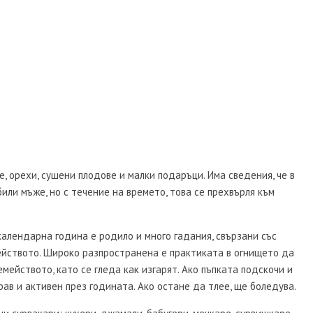
, орехи, сушени плодове и малки подаръци. Има сведения, че в
или мъже, но с течение на времето, това се прехвърля към
календарна година е родило и много гадания, свързани със
ейството. Широко разпространена е практиката в огнището да
емейството, като се гледа как изгарят. Ако пъпката подскочи и
драв и активен през годината. Ако остане да тлее, ще боледува.