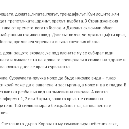
ешата, дюлята, липата, глогът, трендафилът. Към лошите, или
адат трепетликата, дрянът, орехът, върбата. В Странджанския
е така от времето, когато Господ и Дяволът сключили облог
най-ранния годишен плод. Дяволът видял, че дрянът цъфти пръв,
 Господ предпочел черешата и така спечелил облога.
д дрян, защото вярвало, че под клоните му се събират юди,
ната и жилавостта на дряна го превърнали в символ на здраве и
ва клонка днес се прави сурвачката.
нка. Сурвачката-пръчка може да бъде няколко вида – т.нар.
 си край може да е зацепена и застъргана, а може и да е гладка. В
з плитка резба във вид на змиевидна спирала. А когато
 оформят 1, 2 или 3 кръга, защото кръгът е символ на
щитено. Той символизира и безкрайността, затова често е
твия.
 Световното дърво. Короната му символизира небесния свят,