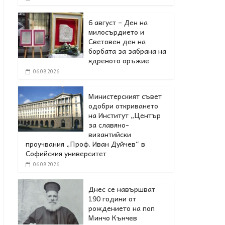
6 август – Ден на
милосърдието и
Световен ден на
борбата за забрана на
ядреното оръжие
06.08.2026
Министерският съвет
одобри откриването
на Институт „Център
за славяно-
византийски
проучвания „Проф. Иван Дуйчев“ в
Софийския университет
06.08.2026
Днес се навършват
190 години от
рождението на поп
Минчо Кънчев