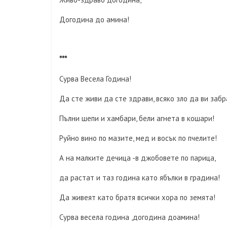
Догодина до амина!
***
Сурва Весела Година!
Да сте живи да сте здрави, всяко зло да ви забр
Пълни шепи и хамбари, бели агнета в кошари!
Руйно вино по мазите, мед и восък по пчелите!
А на малките дечица -в джобовете по парица,
да растат и таз година като ябълки в градина!
Да живеят като братя всички хора по земята!
Сурва весела година ,догодина доамина!