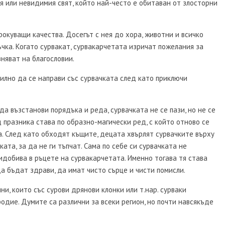
ия или невидимия свят, който най-често е обитаван от злосторни
окуващи качества. Досегът с нея до хора, животни и всичко
ъчка. Когато сурвакат, сурвакарчетата изричат пожелания за
вняват на благословии.
вилно да се направи със сурвачката след като приключи
да възстанови порядъка и реда, сурвачката не се пази, но не се
д празника става по образно-магически ред, с който отново се
. След като обходят къщите, децата хвърлят сурвачките върху
ката, за да не ги тъпчат. Сама по себе си сурвачката не
идобива в ръцете на сурвакарчетата. Именно тогава тя става
да бъдат здрави, да имат чисто сърце и чисти помисли.
и, които със сурови дрянови клонки или т.нар. сурваки
родие. Думите са различни за всеки регион, но почти навсякъде