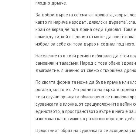
плодно дръвче.
За добри дървета се смятат крушата, яворът, чер
както ги нарича народът „дяволски дървета”, сп
край се вярва, че под дряна седи Дяволът. Това 
помежду си, кой от двамата може да притежава 
избрал за себе си това дърво и седнал под него.
Населението в този регион избягвало да стои по
самовили и таласъми. Наред с това обаче здрави
дълголетие. И именно от свежо откършена дряно
По своята форма тя може да бъде пръчка или кло
рогалка, която е с 2-3 рогчета на върха, в горния
тези случаи пръчката обикновено се нашарва чре
сурвачката е клонка, от срещуположните вейки се
единството, а пространството вътре в него е за
използван като символ в различни обредни дейс
Цялостният образ на сурвачката се асоциира със