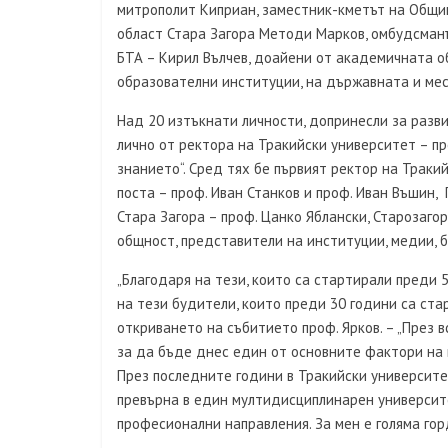
митрополит Киприан, заместник-кметът на Общин
област Стара Загора Методи Марков, омбудсманъ
БТА – Кирил Вълчев, доайени от академичната о
образователни институции, на държавната и мест
Над 20 изтъкнати личности, допринесли за разв
лично от ректора на Тракийски университет – пр
знанието“. Сред тях бе първият ректор на Траки
поста – проф. Иван Станков и проф. Иван Въшин,
Стара Загора – проф. Цанко Яблански, Старозаг
общност, представители на институции, медии, б
„Благодаря на тези, които са стартирали преди 
на тези будители, които преди 30 години са ста
откриването на събитието проф. Ярков. – „През 
за да бъде днес един от основните фактори на 
През последните години в Тракийски университе
превърна в един мултидисциплинарен университе
професионални направления. За мен е голяма гор