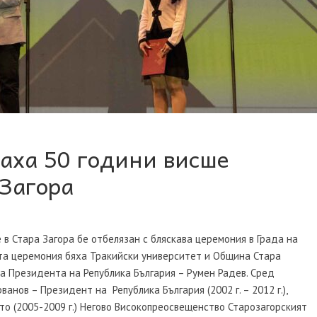
аха 50 години висше
 Загора
в Стара Загора бе отбелязан с бляскава церемония в Града на
та церемония бяха Тракийски университет и Община Стара
а Президента на Република България – Румен Радев. Сред
анов – Президент на Република България (2002 г. – 2012 г.),
то (2005-2009 г.) Негово Високопреосвещенство Старозагорският