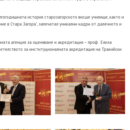
лгогодишната история старозагорското висше училище, както и
ие в Стара Загора“, запечатал уникални кадри от далечното и
ната агенция за оценяване и акредитация – проф. Елиза
детелството за институционалната акредитация на Тракийски