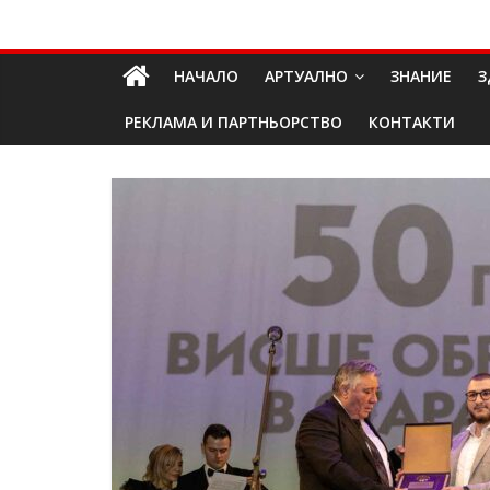
Skip
Долап
to
content
НАЧАЛО
АРТУАЛНО
ЗНАНИЕ
З
БГ
РЕКЛАМА И ПАРТНЬОРСТВО
КОНТАКТИ
култура|
изкуство|
пътешествия|
мода|
събития|
кухня|
реклама|
минало|