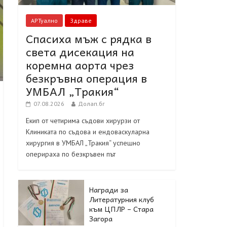
АРТуално
Здраве
Спасиха мъж с рядка в
света дисекация на
коремна аорта чрез
безкръвна операция в
УМБАЛ „Тракия“
07.08.2026
Долап.бг
Екип от четирима съдови хирурзи от
Клиниката по съдова и ендоваскуларна
хирургия в УМБАЛ „Тракия“ успешно
оперираха по безкръвен път
Награди за
Литературния клуб
към ЦПЛР – Стара
Загора