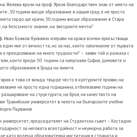
а Желева връчи на проф. Ярков благодарствен знак от името на
ите:„50 години висше образование в нашия град е не просто
рията гордо ще крачи, 50 години висше образование в Стара
, на безсънното знание, на звездните мечти!”
ф. Иван Божков буквално изправи на крака всички присъстващи
 един миг от вечността, но за нас, които започнахме от първата
ва е преодоляване на много трудности!“ – заяви той и разказа с
тели, които преди 50 години са напуснали София, домовете и
шето образование в Града на липите.
ария и това се вижда твърде често в културните прояви, на
елязваме не просто една годишнина, отбелязваме години на
 разширяване на структурата, на броя, на качеството на
вя Тракийския университет в челото на българските учебни
Георги Първанов.
и университет, председателят на Студентски съвет – Костадин
лагодарност за неговата всеотдайност и неуморна работа за
ще като водеща образователна институция в страната и