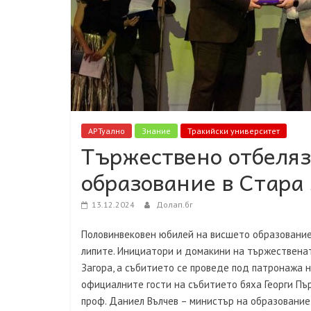
АРТуално
Знание
Тракийски университет
Тържествено отбеляз
образование в Стара
13.12.2024
Долап.бг
Половинвековен юбилей на висшето образование 
липите. Инициатори и домакини на тържествена
Загора, а събитието се проведе под патронажа н
официалните гости на събитието бяха Георги Първ
проф. Даниел Вълчев – министър на образование