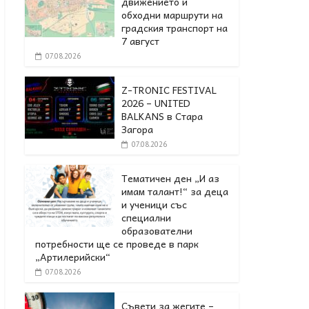
движението и
обходни маршрути на
градския транспорт на
7 август
07.08.2026
Z-TRONIC FESTIVAL
2026 – UNITED
BALKANS в Стара
Загора
07.08.2026
Тематичен ден „И аз
имам талант!“ за деца
и ученици със
специални
образователни
потребности ще се проведе в парк
„Артилерийски“
07.08.2026
Съвети за жегите –