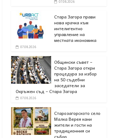
07.08.2026
Стара Загора прави
нова крачка към
интелигентно
управление на
местната икономика
07.08.2026
Общински съвет –
Стара Загора откри
процедура за избор
на 50 съдебни
заседатели за
Окръжен съд – Стара Загора
07.08.2026
Старозагорското село
Малка Верея кани
жители и гости на
традиционния си
събор