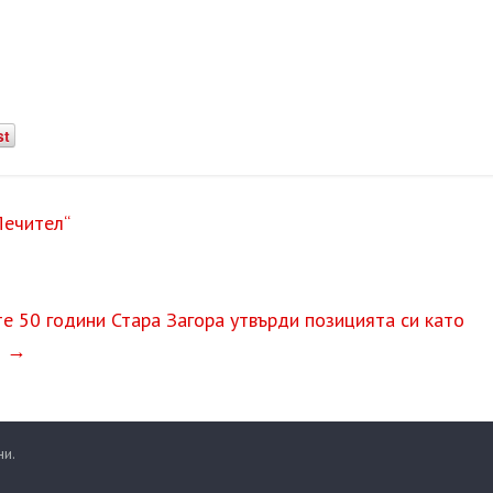
st
Лечител“
е 50 години Стара Загора утвърди позицията си като
я
→
ни.
.