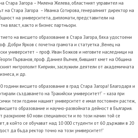
а Стара Загора – Милена Желева, областният управител на
т на Стара Загора – Иванка Сотирова, генералният директор на
бщност на университета, дипломати, представители на
на власт, както и бизнес партньори.
итието на висшето образование в Стара Загора, бяха удостоени
оф. Добри Ярков с почетна грамота и статуетка „Венец на
йски университет – проф. Иван Божков и неговите наследници на
 Георги Първанов, проф. Даниел Вълчев, бившият кмет на Община
орският митрополит Киприян, заслужили деятели от академичната
изнеса, и др.
50 години висшето образование в град Стара Загора! Благодаря и
ртирали създаването на Тракийски университет!“ – каза при
всички тези години нашият университет е имал постоянен растеж,
висшето образование и научно-развойната дейност в България.
т разкрихме 60 нови специалности и по този начин той се
т, в който се обучават над 10 000 студенти от 60 държави в 20
дост да бъда ректор точно на този университет!”