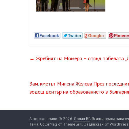
Facebook
Twitter
Google+
Pintere
←
Жребият на Момера – отвъд табелата „
Зам.-кметът Милена Желева:През последнит
водещ център на образованието в Българи
Авторско право © 2026
Долап БГ
. Всички права запазе
Тема: ColorMag от
ThemeGrill
. Задвижван от
WordPress