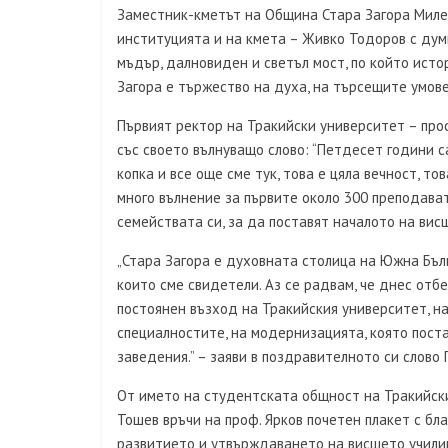
Заместник-кметът на Община Стара Загора Милен
институцията и на кмета – Живко Тодоров с дум
мъдър, далновиден и светъл мост, по който исто
Загора е тържество на духа, на търсещите умове
Първият ректор на Тракийски университет – про
със своето вълнуващо слово: “Петдесет години са
копка и все още сме тук, това е цяла вечност, то
много вълнение за първите около 300 преподава
семействата си, за да поставят началото на вис
„Стара Загора е духовната столица на Южна Бълг
които сме свидетели. Аз се радвам, че днес отб
постоянен възход на Тракийския университет, на
специалностите, на модернизацията, която поста
заведения.” – заяви в поздравителното си слово 
От името на студентската общност на Тракийск
Тошев връчи на проф. Ярков почетен плакет с б
развитието и утвърждаването на висшето учили