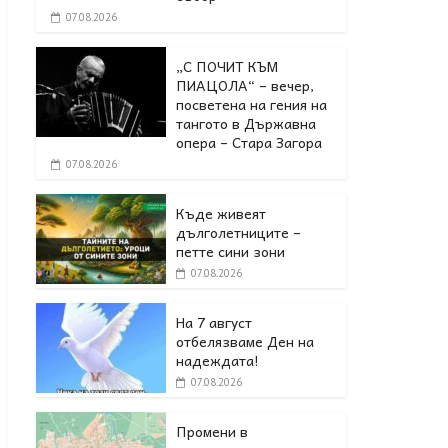
07.08.2026
„С ПОЧИТ КЪМ
ПИАЦОЛА“ – вечер,
посветена на гения на
тангото в Държавна
опера – Стара Загора
07.08.2026
Къде живеят
дълголетниците –
петте сини зони
07.08.2026
На 7 август
отбелязваме Ден на
надеждата!
07.08.2026
Промени в