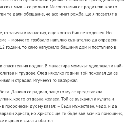
оя свят мъж – се родил в Месопотамия от родители, които
тви те дали обещание, че ако имат рожба, ще я посветят в
е, го завели в манастир, още когато бил петгодишен. Но
риеме – момчето трябвало напълно съзнателно да определи
12 години, то само напуснало бащиния дом и постъпило в
в спасителния подвиг. В манастира момъкът удивлявал и най-
олитва и трудове. След няколко години той пожелал да се
ивял и страдал. Игуменът го задържал.
абота. Даниил се радвал, защото му се представяла
ник, което отдавна желаел. Той се възкачил а кулата и
 в пророчески дух му казал: – Бъди мъжествен, чедо, и да
заради Христа, но Христос ще ти бъде във всичко помощник,
се върнал в своята обител.