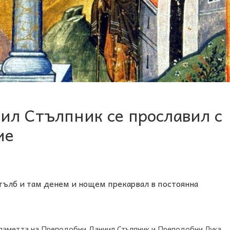
ил Стълпник се прославил с
ие
тълб и там денем и нощем прекарвал в постоянна
 паметта на Преподобни Даниил Стълпник и Преподобни Лука