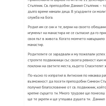
Стълпник. Св. преподобни Даниил Стълпник – т
дълго време нямали деца. В усърдните си моли
служба на Бога.
Родил им се син и те, верни на своето обещани
игуменът на манастира не се съгласил да го п
своя път в живота. Когато момчето навършило 
манастир.
Родителите се зарадвали и му пожелали успех 
строгите подвижници със своята ревност към м
поклони на светите места, където Спасителят ж
По-късно го изпратил в Антиохия по някаква р
възможност да посети преподобни Симеон Стълп
получил благословение от св. подвижник, който
крепне сърцето ти. Много трудове ще понесеш 
ще те укрепи и ще утешава душата ти. Даниил 