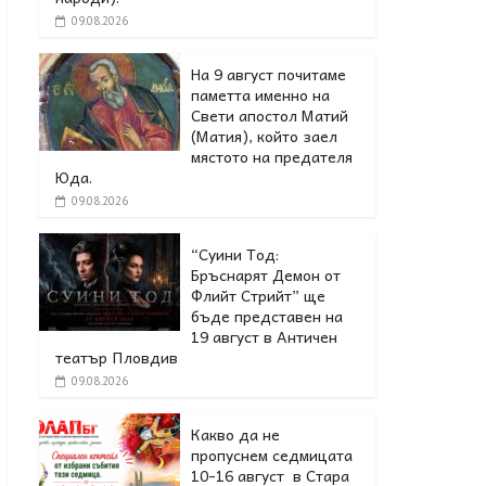
09.08.2026
На 9 август почитаме
паметта именно на
Свети апостол Матий
(Матия), който заел
мястото на предателя
Юда.
09.08.2026
“Суини Тод:
Бръснарят Демон от
Флийт Стрийт” ще
бъде представен на
19 август в Античен
театър Пловдив
09.08.2026
Какво да не
пропуснем седмицата
10-16 август в Стара