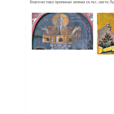
благочестиво преминал земния си път, свети Лу