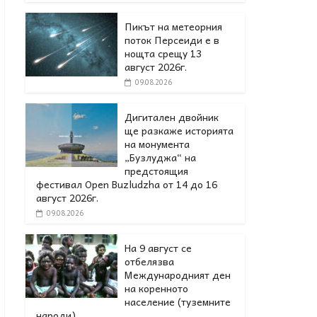
Пикът на метеорния
поток Персеиди е в
нощта срещу 13
август 2026г.
09.08.2026
Дигитален двойник
ще разкаже историята
на монумента
„Бузлуджа“ на
предстоящия
фестивал Open Buzludzha от 14 до 16
август 2026г.
09.08.2026
На 9 август се
отбелязва
Международният ден
на коренното
население (туземните
народи).