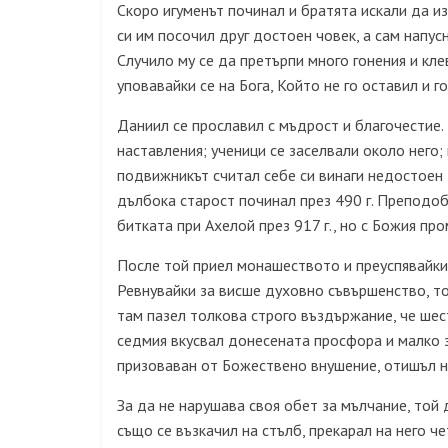
Скоро игуменът починал и братята искали да из
си им посочил друг достоен човек, а сам напу
Случило му се да претърпи много гонения и кле
уповавайки се на Бога, Който не го оставил и г
Даниил се прославил с мъдрост и благочестие. 
наставления; ученици се заселвали около него;
подвижникът считал себе си винаги недостоен 
дълбока старост починал през 490 г. Преподобн
битката при Ахелой през 917 г., но с Божия пр
После той приел монашеството и преуспявайки 
Ревнувайки за висше духовно съвършенство, той
там пазел толкова строго въздържание, че шес
седмия вкусвал донесената просфора и малко з
призоваван от Божествено внушение, отишъл н
За да не нарушава своя обет за мълчание, той 
също се възкачил на стълб, прекарал на него че