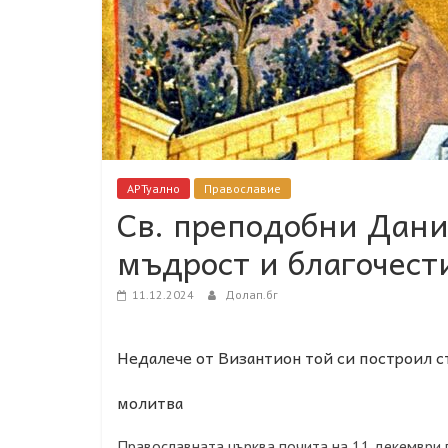
АРТуално
Православие
Св. преподобни Дани
мъдрост и благочест
11.12.2024
Долап.бг
Недалече от Византион той си построил с
молитва
Православната църква почита на 11 декември