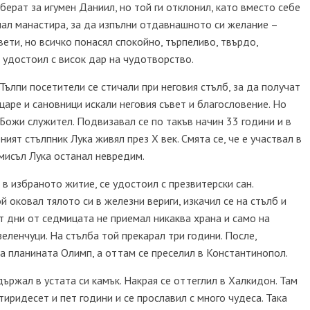
берат за игумен Даниил, но той ги отклонил, като вместо себе
снал манастира, за да изпълни отдавнашното си желание –
вети, но всичко понасял спокойно, търпеливо, твърдо,
о удостоил с висок дар на чудотворство.
Тълпи посетители се стичали при неговия стълб, за да получат
 царе и сановници искали неговия съвет и благословение. Но
Божи служител. Подвизавал се по такъв начин 33 години и в
ият стълпник Лука живял през X век. Смята се, че е участвал в
омисъл Лука останал невредим.
в избраното житие, се удостоил с презвитерски сан.
 оковал тялото си в железни вериги, изкачил се на стълб и
т дни от седмицата не приемал никаква храна и само на
еленчуци. На стълба той прекарал три години. После,
а планината Олимп, а оттам се преселил в Константинопол.
държал в устата си камък. Накрая се оттеглил в Халкидон. Там
тиридесет и пет години и се прославил с много чудеса. Така