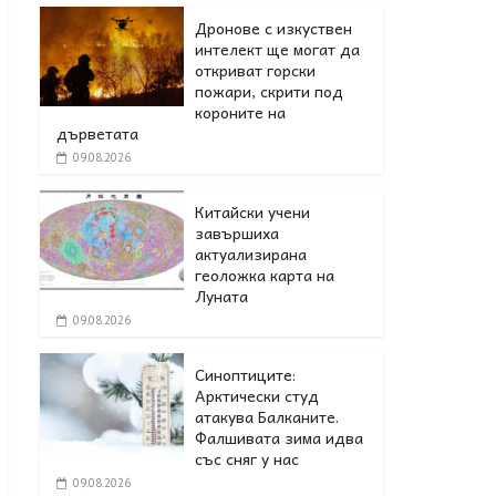
Дронове с изкуствен
интелект ще могат да
откриват горски
пожари, скрити под
короните на
дърветата
09.08.2026
Китайски учени
завършиха
актуализирана
геоложка карта на
Луната
09.08.2026
Синоптиците:
Арктически студ
атакува Балканите.
Фалшивата зима идва
със сняг у нас
09.08.2026