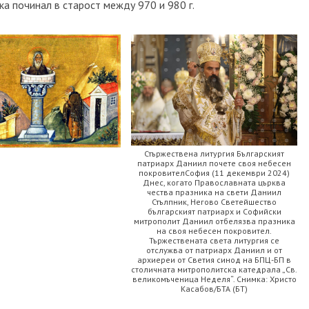
ка починал в старост между 970 и 980 г.
Стържествена литургия Българският
патриарх Даниил почете своя небесен
покровителСофия (11 декември 2024)
Днес, когато Православната църква
чества празника на свети Даниил
Стълпник, Негово Светейшество
българският патриарх и Софийски
митрополит Даниил отбелязва празника
на своя небесен покровител.
Тържествената света литургия се
отслужва от патриарх Даниил и от
архиереи от Светия синод на БПЦ-БП в
столичната митрополитска катедрала „Св.
великомъченица Неделя“. Снимка: Христо
Касабов/БТА (БТ)