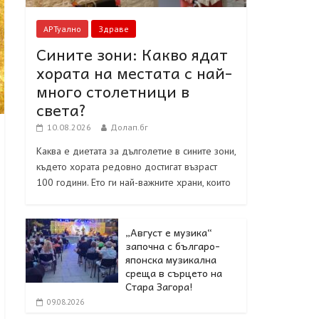
АРТуално
Здраве
Сините зони: Какво ядат
хората на местата с най-
много столетници в
света?
10.08.2026
Долап.бг
Каква е диетата за дълголетие в сините зони,
където хората редовно достигат възраст
100 години. Ето ги най-важните храни, които
„Август е музика“
започна с българо-
японска музикална
среща в сърцето на
Стара Загора!
09.08.2026