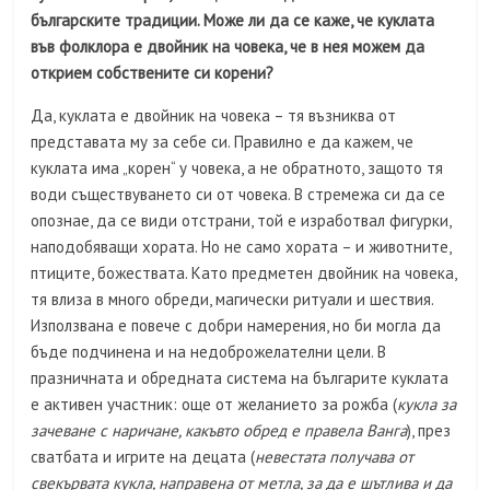
българските традиции. Може ли да се каже, че куклата
във фолклора е двойник на човека, че в нея можем да
открием собствените си корени?
Да, куклата е двойник на човека – тя възниква от
представата му за себе си. Правилно е да кажем, че
куклата има „корен“ у човека, а не обратното, защото тя
води съществуването си от човека. В стремежа си да се
опознае, да се види отстрани, той е изработвал фигурки,
наподобяващи хората. Но не само хората – и животните,
птиците, божествата. Като предметен двойник на човека,
тя влиза в много обреди, магически ритуали и шествия.
Използвана е повече с добри намерения, но би могла да
бъде подчинена и на недоброжелателни цели. В
празничната и обредната система на българите куклата
е активен участник: още от желанието за рожба (
кукла за
зачеване с наричане, какъвто обред е правела Ванга
), през
сватбата и игрите на децата (
невестата получава от
свекървата кукла, направена от метла, за да е шътлива и да