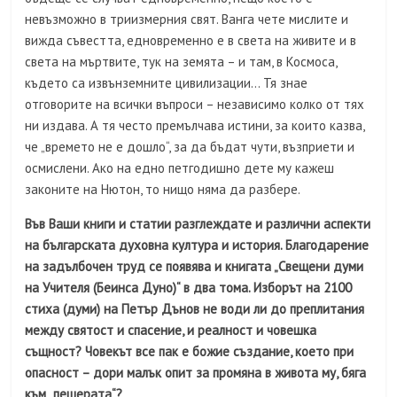
невъзможно в триизмерния свят. Ванга чете мислите и
вижда съвестта, едновременно е в света на живите и в
света на мъртвите, тук на земята – и там, в Космоса,
където са извънземните цивилизации… Тя знае
отговорите на всички въпроси – независимо колко от тях
ни издава. А тя често премълчава истини, за които казва,
че „времето не е дошло“, за да бъдат чути, възприети и
осмислени. Ако на едно петгодишно дете му кажеш
законите на Нютон, то нищо няма да разбере.
Във Ваши книги и статии разглеждате и различни аспекти
на българската духовна култура и история. Благодарение
на задълбочен труд се появява и книгата „Свещени думи
на Учителя (Беинса Дуно)“ в два тома. Изборът на 2100
стиха (думи) на Петър Дънов не води ли до преплитания
между святост и спасение, и реалност и човешка
същност? Човекът все пак е божие създание, което при
опасност – дори малък опит за промяна в живота му, бяга
към „пещерата“?