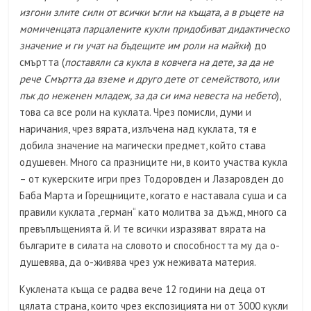
изгони злите сили от всички ъгли на къщата, а в ръцете на
момиченцата парцалените кукли придобиват дидактическо
значение и ги учат на бъдещите им роли на майки
) до
смъртта (
поставяли са кукла в ковчега на дете, за да не
рече Смъртта да вземе и друго дете от семейството, или
пък до неженен младеж, за да си има невеста на небето
),
това са все роли на куклата. Чрез помисли, думи и
наричания, чрез вярата, излъчена над куклата, тя е
добила значение на магически предмет, който става
одушевен. Много са празниците ни, в които участва кукла
– от кукерските игри през Тодоровден и Лазаровден до
Баба Марта и Горещниците, когато е наставала суша и са
правили куклата „герман“ като молитва за дъжд, много са
превъплъщенията й. И те всички изразяват вярата на
българите в силата на словото и способността му да о-
душевява, да о-живява чрез уж неживата материя.
Куклената къща се радва вече 12 години на деца от
цялата страна, които чрез експозицията ни от 3000 кукли