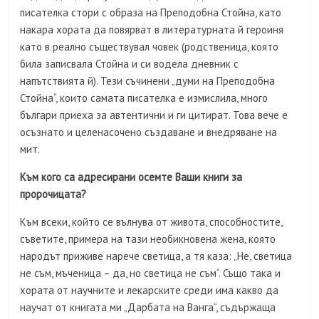
писателка стори с образа на Преподобна Стойна, като
накара хората да повярват в литературната й героиня
като в реално съществувал човек (родственица, която
била записвала Стойна и си водела дневник с
напътствията й). Тези съчинени „думи на Преподобна
Стойна“, които самата писателка е измислила, много
българи приеха за автентични и ги цитират. Това вече е
осъзнато и целенасочено създаване и внедряване на
мит.
Към кого са адресирани осемте Ваши книги за
пророчицата?
Към всеки, който се вълнува от живота, способностите,
съветите, примера на тази необикновена жена, която
народът приживе нарече светица, а тя каза: „Не, светица
не съм, мъченица – да, но светица не съм“. Също така и
хората от научните и лекарските среди има какво да
научат от книгата ми „Дарбата на Ванга“, съдържаща