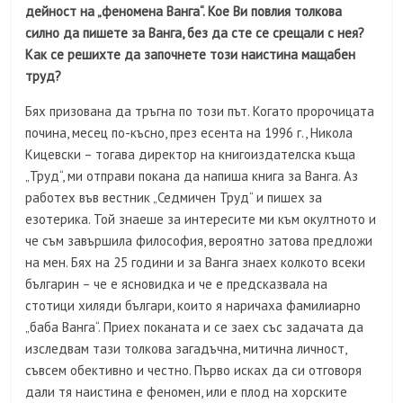
дейност на „феномена Ванга“. Кое Ви повлия толкова
силно да пишете за Ванга, без да сте се срещали с нея?
Как се решихте да започнете този наистина мащабен
труд?
Бях призована да тръгна по този път. Когато пророчицата
почина, месец по-късно, през есента на 1996 г., Никола
Кицевски – тогава директор на книгоиздателска къща
„Труд“, ми отправи покана да напиша книга за Ванга. Аз
работех във вестник „Седмичен Труд“ и пишех за
езотерика. Той знаеше за интересите ми към окултното и
че съм завършила философия, вероятно затова предложи
на мен. Бях на 25 години и за Ванга знаех колкото всеки
българин – че е ясновидка и че е предсказвала на
стотици хиляди българи, които я наричаха фамилиарно
„баба Ванга“. Приех поканата и се заех със задачата да
изследвам тази толкова загадъчна, митична личност,
съвсем обективно и честно. Първо исках да си отговоря
дали тя наистина е феномен, или е плод на хорските