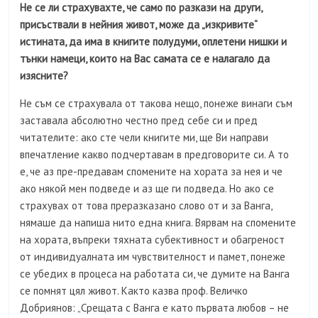
Не се ли страхувахте, че само по разкази на други,
присъствали в нейния живот, може да „изкривите“
истината, да има в книгите полудуми, оплетени нишки и
тънки намеци, които на Вас самата се е налагало да
изясните?
Не съм се страхувала от такова нещо, понеже винаги съм
заставала абсолютно честно пред себе си и пред
читателите: ако сте чели книгите ми, ще Ви направи
впечатление какво подчертавам в предговорите си. А то
е, че аз пре-предавам спомените на хората за нея и че
ако някой мен подведе и аз ще ги подведа. Но ако се
страхувах от това преразказано слово от и за Ванга,
нямаше да напиша нито една книга. Вярвам на спомените
на хората, въпреки тяхната субективност и обагреност
от индивидуалната им чувствителност и памет, понеже
се убедих в процеса на работата си, че думите на Ванга
се помнят цял живот. Както казва проф. Величко
Добриянов: „Срещата с Ванга е като първата любов – не