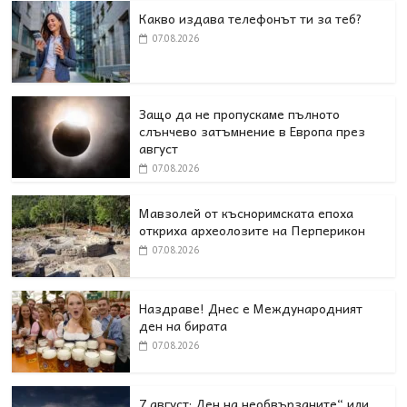
Какво издава телефонът ти за теб?
07.08.2026
Защо да не пропускаме пълното
слънчево затъмнение в Европа през
август
07.08.2026
Мавзолей от късноримската епоха
откриха археолозите на Перперикон
07.08.2026
Наздраве! Днес е Международният
ден на бирата
07.08.2026
7 август: Ден на необвързаните“ или