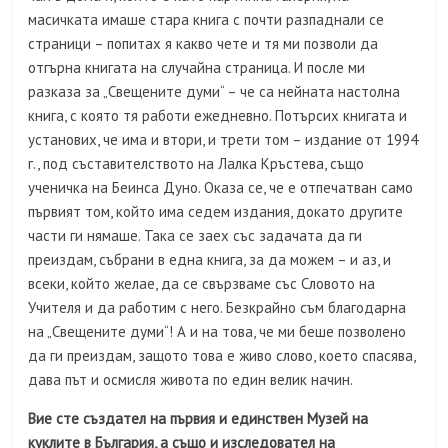
масичката имаше стара книга с почти разпаднали се
страници – попитах я какво чете и тя ми позволи да
отгърна книгата на случайна страница. И после ми
разказа за „Свещените думи“ – че са нейната настолна
книга, с която тя работи ежедневно. Потърсих книгата и
установих, че има и втори, и трети том – издание от 1994
г., под съставителството на Лалка Кръстева, също
ученичка на Беинса Дуно. Оказа се, че е отпечатван само
първият том, който има седем издания, докато другите
части ги нямаше. Така се заех със задачата да ги
преиздам, събрани в една книга, за да можем – и аз, и
всеки, който желае, да се свързваме със Словото на
Учителя и да работим с него. Безкрайно съм благодарна
на „Свещените думи“! А и на това, че ми беше позволено
да ги преиздам, защото това е живо слово, което спасява,
дава път и осмисля живота по един велик начин.
Вие сте създател на първия и единствен Музей на
куклите в България, а също и изследовател на