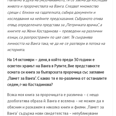
живота и пророчествата на Ванга. Следват множество
срещи с близки на гадателката, събира документи и
изследвания на нейните предсказания. Събраното отива
отвъд определената представа за „Петричката врачка“, а
книгите на Жени Костадинова – преведени на различни
езици, са разпространен по цял свят. Тя съхранява
личността на Ванга така, че да не се разтвори в потока на
историята.
На 14 октомври – деня, в който преди 30 години е
осветен храмът на Ванга в Рупите, Вие представихте
осмата си книга за българската пророчица със заглавие
„Памет за Ванга“. С какво тя е по-различна от останалите
седем, г-жо Костадинова?
Всяка моя книга за пророчицата е различна – с нещо
дообогатява образа й. Ванга е вселена – не можем да я
обясним и разкажем в няколко книги и филми. „Памет за
Ванга“ съдържа нови свидетелства – непубликувани