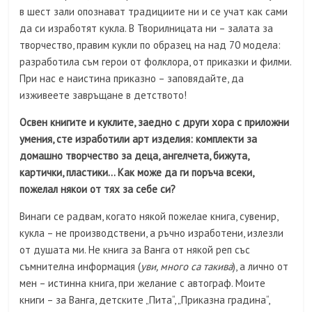
в шест зали опознават традициите ни и се учат как сами
да си изработят кукла. В Творилницата ни – залата за
творчество, правим кукли по образец на над 70 модела:
разработила съм герои от фолклора, от приказки и филми.
При нас е наистина приказно – заповядайте, да
изживеете завръщане в детството!
Oсвен книгите и куклите, заедно с други хора с приложни
умения, сте изработили арт изделия: комплекти за
домашно творчество за деца, ангелчета, бижута,
картички, пластики… Как може да ги поръча всеки,
пожелал някои от тях за себе си?
Винаги се радвам, когато някой пожелае книга, сувенир,
кукла – не производствени, а ръчно изработени, излезли
от душата ми. Не книга за Ванга от някой реп със
съмнителна информация (
уви, много са такива
), а лично от
мен – истинна книга, при желание с автограф. Моите
книги – за Ванга, детските „Пита“, „Приказна градина“,