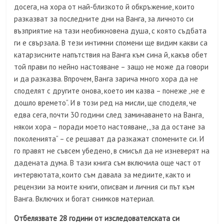
досега, на хора от най-близкото й обкръжение, които
разказват за последните дни на Ванга, за личното си
възприятие на тази необикновена душа, с която съдбата
ги е свързала. В тези интимни спомени ще видим какви са
катарзисните напътствия на Ванга към сина й, какъв обет
той прави по нейно настояване – защо не може да говори
и да разказва. Впрочем, Ванга зарича много хора да не
споделят с другите онова, което им казва – понеже „не е
дошло времето“. И в този ред на мисли, ще споделя, че
едва сега, почти 30 години след заминаването на Ванга,
някои хора – поради моето настояване, „за да остане за
поколенията“ – се решават да разкажат спомените си. И
го правят не съвсем убедено, в смисъл да не изневерят на
дадената дума. В тази книга съм включила още част от
интервютата, които съм давала за медиите, както и
рецензии за моите книги, описвам и личния си път към
Ванга. Включих и богат снимков материал.
Отбелязвате 28 години от изследователската си