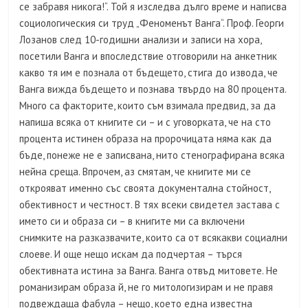
се забравя никога!“. Той я изследва дълго време и написва
социологическия си труд „Феноменът Ванга“. Проф. Георги
Лозанов след 10-годишни анализи и записи на хора,
посетили Ванга и впоследствие отговорили на анкетник
какво тя им е познала от бъдещето, стига до извода, че
Ванга вижда бъдещето и познава твърдо на 80 процента.
Много са факторите, които съм взимала предвид, за да
напиша всяка от книгите си – и с уговорката, че на сто
процента истинен образа на пророчицата няма как да
бъде, понеже не е записвана, нито стенографирана всяка
нейна среща. Впрочем, аз смятам, че книгите ми се
открояват именно със своята документална стойност,
обективност и честност. В тях всеки свидетел застава с
името си и образа си – в книгите ми са включени
снимките на разказвачите, които са от всякакви социални
слоеве. И още нещо искам да подчертая – търся
обективната истина за Ванга. Ванга отвъд митовете. Не
романизирам образа й, не го митологизирам и не правя
подвеждаща фабула – нещо, което една известна