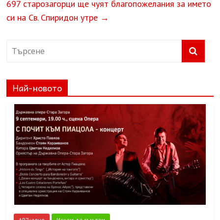
697 старозагорци ще чуят благопожелания за името
си на Св. Спиридон утре
→
Най-новото
АРТуално
Искам да съм там