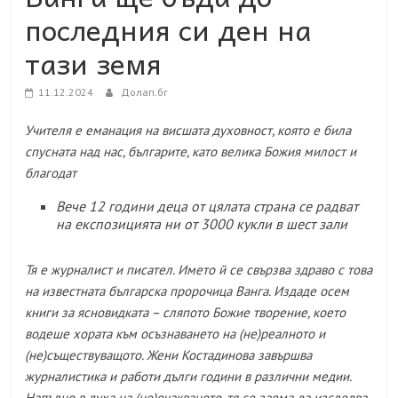
последния си ден на
тази земя
11.12.2024
Долап.бг
Учителя е еманация на висшата духовност, която е била
спусната над нас, българите, като велика Божия милост и
благодат
Вече 12 години деца от цялата страна се радват
на експозицията ни от 3000 кукли в шест зали
Тя е журналист и писател. Името й се свързва здраво с това
на известната българска пророчица Ванга. Издаде осем
книги за ясновидката – сляпото Божие творение, което
водеше хората към осъзнаването на (не)реалното и
(не)съществуващото. Жени Костадинова завършва
журналистика и работи дълги години в различни медии.
Напълно в духа на (не)очакваното, тя се заема да изследва