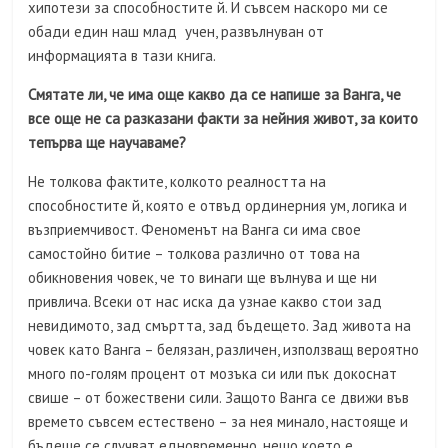
хипотези за способностите й. И съвсем наскоро ми се
обади един наш млад учен, развълнуван от
информацията в тази книга.
Смятате ли, че има още какво да се напише за Ванга, че
все още не са разказани факти за нейния живот, за които
тепърва ще научаваме?
Не толкова фактите, колкото реалността на
способностите й, която е отвъд ординерния ум, логика и
възприемчивост. Феноменът на Ванга си има свое
самостойно битие – толкова различно от това на
обикновения човек, че то винаги ще вълнува и ще ни
привлича. Всеки от нас иска да узнае какво стои зад
невидимото, зад смъртта, зад бъдещето. Зад живота на
човек като Ванга – белязан, различен, използващ вероятно
много по-голям процент от мозъка си или пък докоснат
свише – от божествени сили. Защото Ванга се движи във
времето съвсем естествено – за нея минало, настояще и
бъдеще се случват едновременно, нещо което е