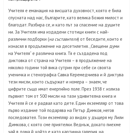
Учителя е еманация на висшата духовност, която е била
спусната над нас, българите, като велика Божия милост и
благодат. Разбира се, и като път за спасение на душите
ни. За Учителя има издадени стотици книги с най-
различни подборки (
на съставителя
) от беседите, които е
изнасял в продължение на десетилетия. „Свещени думи
на Учителя“ е различна книга. Тя е създадена под
диктовка от страна на Учителя – в продължение на
няколко години той вика сутрин при себе си своята
ученичка и стенографка Савка Керемедчиева и й диктува
тези мисли, които съдържат и номера – знаем, че
цифрите също имат енергийно поле. През 1938 г. излиза
първият том от 500 мисли на тази удивителна книга и
Учителя й се е радвал като дете. Един екземпляр от това
първо издание той подарява на Петър Димков, негов
последовател. Този екземпляр аз видях у дъщеря му Лили
Димкова, с която сме приятелки. Веднъж, докато пиехме
чай в дома й, който е като картинна галерия, на