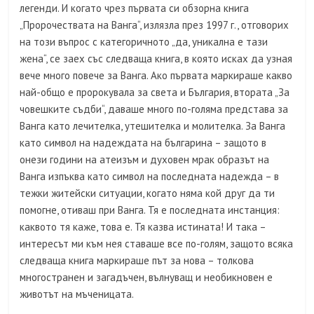
легенди. И когато чрез първата си обзорна книга
„Пророчествата на Ванга“, излязла през 1997 г., отговорих
на този въпрос с категоричното „да, уникална е тази
жена“, се заех със следваща книга, в която исках да узная
вече много повече за Ванга. Ако първата маркираше какво
най-общо е пророкувала за света и България, втората „За
човешките съдби“, даваше много по-голяма представа за
Ванга като лечителка, утешителка и молителка. За Ванга
като символ на надеждата на българина – защото в
онези години на атеизъм и духовен мрак образът на
Ванга изпъква като символ на последната надежда – в
тежки житейски ситуации, когато няма кой друг да ти
помогне, отиваш при Ванга. Тя е последната инстанция:
каквото тя каже, това е. Тя казва истината! И така –
интересът ми към нея ставаше все по-голям, защото всяка
следваща книга маркираше път за нова – толкова
многостранен и загадъчен, вълнуващ и необикновен е
животът на мъченицата.