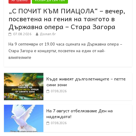
„С ПОЧИТ КЪМ ПИАЦОЛА“ – вечер,
посветена на гения на тангото в
Държавна опера – Стара Загора
07.08.2026
Долап.бг
На 9 септември от 19.00 часа сцената на Държавна опера –
Стара Загора е концертът, посветен на един от най-
влиятелните
Къде живеят дълголетниците – петте
сини зони
07.08.2026
На 7 август отбелязваме Ден на
надеждата!
07.08.2026